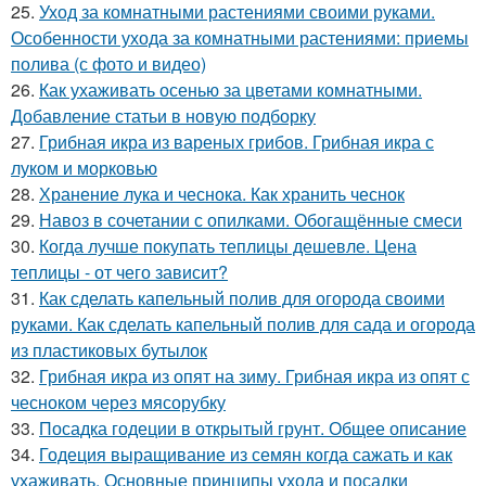
25.
Уход за комнатными растениями своими руками.
Особенности ухода за комнатными растениями: приемы
полива (с фото и видео)
26.
Как ухаживать осенью за цветами комнатными.
Добавление статьи в новую подборку
27.
Грибная икра из вареных грибов. Грибная икра с
луком и морковью
28.
Хранение лука и чеснока. Как хранить чеснок
29.
Навоз в сочетании с опилками. Обогащённые смеси
30.
Когда лучше покупать теплицы дешевле. Цена
теплицы - от чего зависит?
31.
Как сделать капельный полив для огорода своими
руками. Как сделать капельный полив для сада и огорода
из пластиковых бутылок
32.
Грибная икра из опят на зиму. Грибная икра из опят с
чесноком через мясорубку
33.
Посадка годеции в открытый грунт. Общее описание
34.
Годеция выращивание из семян когда сажать и как
ухаживать. Основные принципы ухода и посадки