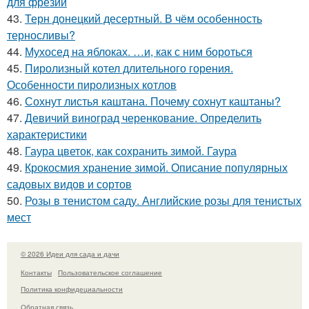
для фрезии
43.
Терн донецкий десертный. В чём особенность
терносливы?
44.
Мухосед на яблоках. …и, как с ним бороться
45.
Пиролизный котел длительного горения.
Особенности пиролизных котлов
46.
Сохнут листья каштана. Почему сохнут каштаны?
47.
Девичий виноград черенкование. Определить
характеристики
48.
Гаура цветок, как сохранить зимой. Гаура
49.
Крокосмия хранение зимой. Описание популярных
садовых видов и сортов
50.
Розы в тенистом саду. Английские розы для тенистых
мест
© 2026 Идеи для сада и дачи
Контакты
Пользовательское соглашение
Политика конфидециальности
Обратная связь