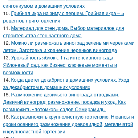
сингониумом в домашних условиях
10.
Грибная икра на зиму с перцем. Грибная икра – 5
рецептов приготовления
11.
Материал для стен дома. Выбор материалов для
строительства стен частного дома
12.
Можно ли размножать виноград зелеными черенками
летом. Заготовка и хранение черенков винограда
13.
Урожайность яблок с 1 га интенсивного сада.
Яблоневый сад, как бизнес: ключевые моменты и
возможности
14.
Когда цветет декабрист в домашних условиях. Уход
за декабристом в домашних условиях
15.
Размножение девичьего винограда отводками.
Девичий виноград: размножение, посадка и уход. Как
размножить «потомков» садов Семирамиды
16.
Как размножить крупнолистную гортензию. Нюансы и
сроки осеннего размножения древовидной, метельчатой
и крупнолистной гортензии