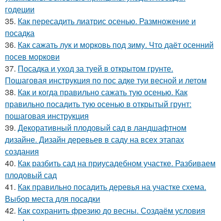
годеции
35.
Как пересадить лиатрис осенью. Размножение и
посадка
36.
Как сажать лук и морковь под зиму. Что даёт осенний
посев моркови
37.
Посадка и уход за туей в открытом грунте.
Пошаговая инструкция по пос адке туи весной и летом
38.
Как и когда правильно сажать тую осенью. Как
правильно посадить тую осенью в открытый грунт:
пошаговая инструкция
39.
Декоративный плодовый сад в ландшафтном
дизайне. Дизайн деревьев в саду на всех этапах
создания
40.
Как разбить сад на приусадебном участке. Разбиваем
плодовый сад
41.
Как правильно посадить деревья на участке схема.
Выбор места для посадки
42.
Как сохранить фрезию до весны. Создаём условия