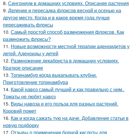
8.
Сингониум в домашних условиях. Описание растения
9.
Деление и пересадка флоксов весной и осенью на
другое место. Когда и в какое время года лучше
пересаживать флоксы
10.
Самый простой способ размножения флоксов. Как
размножить флоксы?
11.
Новые возможности местной терапии аденоидитов у
детей. Аденоиды у детей
12.
Размножение декабриста в домашних условиях.
Краткое описание
13.
Топинамбур когда выкапывать клубни.
Приготовление топинамбура
14.
Какой навоз самый лучший и как правильно с ним..
Томаты не любят навоз
15.
Виды навоза и его польза для разных растений.
Коровий помет
16.
Как и когда сажать тую на даче. Добавление статьи в
новую подборку
17.
Отзывы о применении борной кислоты для