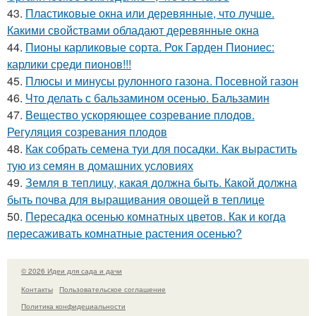
43.
Пластиковые окна или деревянные, что лучше.
Какими свойствами обладают деревянные окна
44.
Пионы карликовые сорта. Рок Гарден Пиониес:
карлики среди пионов!!!
45.
Плюсы и минусы рулонного газона. Посевной газон
46.
Что делать с бальзамином осенью. Бальзамин
47.
Вещество ускоряющее созревание плодов.
Регуляция созревания плодов
48.
Как собрать семена туи для посадки. Как вырастить
тую из семян в домашних условиях
49.
Земля в теплицу, какая должна быть. Какой должна
быть почва для выращивания овощей в теплице
50.
Пересадка осенью комнатных цветов. Как и когда
пересаживать комнатные растения осенью?
© 2026 Идеи для сада и дачи
Контакты
Пользовательское соглашение
Политика конфидециальности