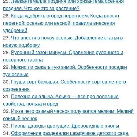
25.
Левкантемелла поздняя или хризантема осенняя
поздняя. Что же это за растение?
26.
Когда удобрять огород перегноем. Когда вносят
перегной: осенью или весной, правила внесения
удобрений
27.
Что внести в почву осенью. Добавление статьи в
новую подборку
28.
Рулонный газон минусы. Сравнение рулонного и
посевного газона
29.
Можно ли сажать тую зимой. Особенности посадки
туи осенью
30.
Груша сорт большая. Особенности сортов летнего
созревания
31.
Полезна ли алыча. Алыча — все про полезные
свойства, польза и вред
32.
Из-за чего озимый чеснок получается мелким. Мелкий
озимый чеснок
33.
Пионы дважды цветущие. Древовидные пионы
34.
Оформление раздевалки шкафчиков детского сада.