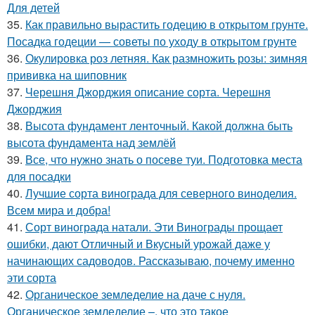
Для детей
35.
Как правильно вырастить годецию в открытом грунте.
Посадка годеции — советы по уходу в открытом грунте
36.
Окулировка роз летняя. Как размножить розы: зимняя
прививка на шиповник
37.
Черешня Джорджия описание сорта. Черешня
Джорджия
38.
Высота фундамент ленточный. Какой должна быть
высота фундамента над землёй
39.
Все, что нужно знать о посеве туи. Подготовка места
для посадки
40.
Лучшие сорта винограда для северного виноделия.
Всем мира и добра!
41.
Сорт винограда натали. Эти Винограды прощает
ошибки, дают Отличный и Вкусный урожай даже у
начинающих садоводов. Рассказываю, почему именно
эти сорта
42.
Органическое земледелие на даче с нуля.
Органическое земледелие –, что это такое