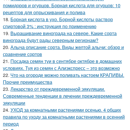
помидоров и огурцов. Борная кислота для огурцов: 10
рецептов для опрыскивания и полива
18.
Борная кислота в ухо. Борной кислоты раствор
спиртовой 3% : инструкция по применению
19.
Выращивание винограда на севере. Какие сорта
винограда будут рады северным регионам?
20.
Алыча описание сорта. Виды желтой алычи: обзор и
сравнение сортов
21.
Посадка семян туи в сентябре октябре в домашних
условиях. Туя из семян с Алиэкспресс – это возможно
22.
Что на огороде можно поливать настоем КРАПИВЫ.
Прочие преимущества
23.
Лекарство от преждевременной эякуляции.
Современные тенденции в лечении преждевременной
эякуляции
24.
УХОД за комнатными растениями осенью. 4 общих
правила по уходу за комнатными растениями в осенний
период