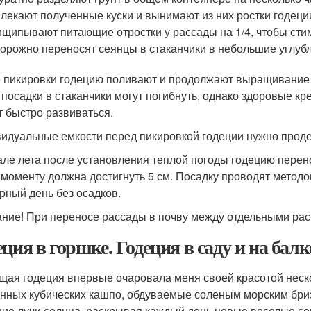
лекают полученные куски и вынимают из них ростки годеции
щипывают питающие отростки у рассады на 1/4, чтобы сти
орожно переносят сеянцы в стаканчики в небольшие углубл
 пикировки годецию поливают и продолжают выращивание
 посадки в стаканчики могут погибнуть, однако здоровые к
т быстро развиваться.
идуальные емкости перед пикировкой годеции нужно прод
але лета после установления теплой погоды годецию перено
 моменту должна достигнуть 5 см. Посадку проводят метод
рный день без осадков.
ние! При переносе рассады в почву между отдельными раст
еция в горшке. Годеция в саду и на балк
щая годеция впервые очаровала меня своей красотой неско
онных кубических кашпо, обдуваемые соленым морским бриз
ие лучи солнца, раскрывая каждый день новые веселые со