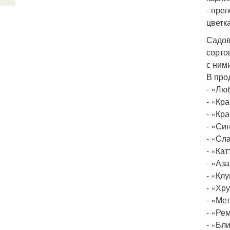
- пре
цветк
Садов
сорто
с ним
В про
- «Лю
- «Кр
- «Кр
- «Си
- «Сл
- «Ка
- «Аз
- «Кл
- «Хр
- «Ме
- «Ре
- «Бл