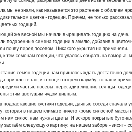
ла мы не знали, как называется это растение с обилием яр
удивительном цветке - годеции. Причем, не только рассказа
цветных годеций.
ющей же весной мы начали выращивать годецию на даче.
ли подаренные семена годеции в землю, добавив в цветочн
ли почву перед посевом. Никакого укрытия не применяли.
и, к тем семенам годеции, что удалось собрать на взморье
ии.
стания семян годеции нам пришлось ждать достаточно долго
гда пришло тепло, и солнце отогрело клумбу, то наши прим
оредили частые посевы, пересадив лишние сеянцы годеции
ены этим цветущим чудом дивным.
в подрастающие кустики годеции, дачные соседи сначала ус
у, которая в нашем климате ничего кроме силосной массы 
ем нам силос, нам нужны цветы! И вскоре покрытые бутонам
чу застаём следующую картину: на нашем заборе «висят» сос
 огромное количество разноцветных роз, и что это за необы