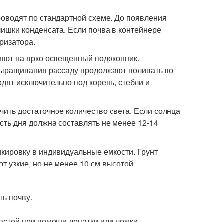
оводят по стандартной схеме. До появления
лишки конденсата. Если почва в контейнере
ризатора.
ляют на ярко освещенный подоконник.
 выращивания рассаду продолжают поливать по
дят исключительно под корень, стебли и
ить достаточное количество света. Если солнца
ть дня должна составлять не менее 12-14
икировку в индивидуальные емкости. Грунт
т узкие, но не менее 10 см высотой.
ь почву.
частей при помощи лопатки или ложки.