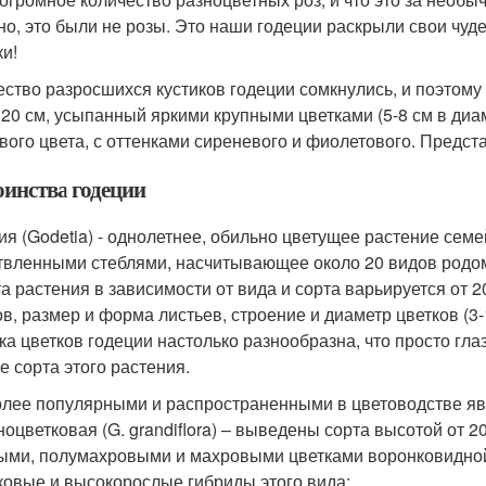
но, это были не розы. Это наши годеции раскрыли свои чу
ки!
ство разросшихся кустиков годеции сомкнулись, и поэтом
 20 см, усыпанный яркими крупными цветками (5-8 см в диам
вого цвета, с оттенками сиреневого и фиолетового. Предста
оинства годеции
ия (Godetia) - однолетнее, обильно цветущее растение сем
твленными стеблями, насчитывающее около 20 видов родом
а растения в зависимости от вида и сорта варьируется от 2
ов, размер и форма листьев, строение и диаметр цветков (3
ка цветков годеции настолько разнообразна, что просто гла
е сорта этого растения.
лее популярными и распространенными в цветоводстве яв
ноцветковая (G. grandiflora) – выведены сорта высотой от 2
ыми, полумахровыми и махровыми цветками воронковидно
ковые и высокорослые гибриды этого вида;