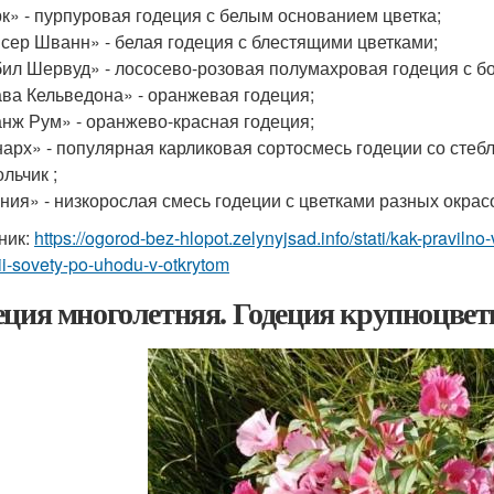
рк» - пурпуровая годеция с белым основанием цветка;
йсер Шванн» - белая годеция с блестящими цветками;
бил Шервуд» - лососево-розовая полумахровая годеция с б
ава Кельведона» - оранжевая годеция;
анж Рум» - оранжево-красная годеция;
нарх» - популярная карликовая сортосмесь годеции со стеб
льчик ;
ения» - низкорослая смесь годеции с цветками разных окрас
ник:
https://ogorod-bez-hlopot.zelynyjsad.info/stati/kak-praviln
i-sovety-po-uhodu-v-otkrytom
еция многолетняя. Годеция крупноцвет