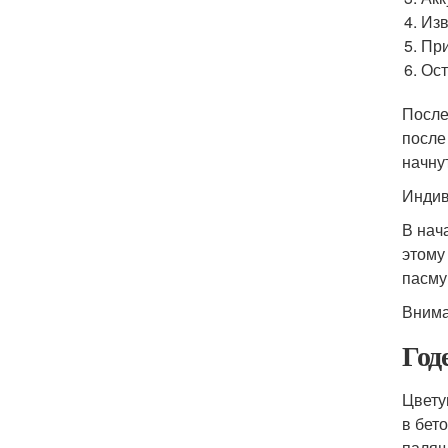
Изв
При
Ост
После
после
начну
Индив
В нач
этому
пасму
Внима
Год
Цвету
в бет
палящ