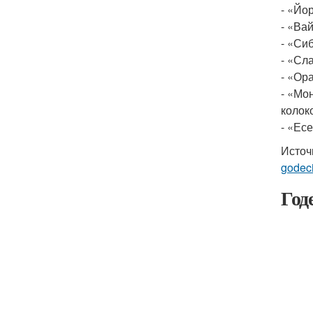
- «Йо
- «Ва
- «Си
- «Сл
- «Ор
- «Мо
колоко
- «Ес
Источ
godeci
Год