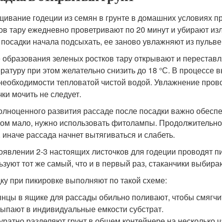
ивание годеции из семян в грунте в домашних условиях пр
ов тару ежедневно проветривают по 20 минут и убирают из
 посадки начала подсыхать, ее заново увлажняют из пульве
 образования зеленых ростков тару открывают и перестав
ратуру при этом желательно снизить до 18 °С. В процессе
необходимости тепловатой чистой водой. Увлажнение прово
чки мочить не следует.
олноценного развития рассаде после посадки важно обеспеч
ом мало, нужно использовать фитолампы. Продолжительнос
, иначе рассада начнет вытягиваться и слабеть.
оявлении 2-3 настоящих листочков для годеции проводят п
ьзуют тот же самый, что и в первый раз, стаканчики выбираю
ку при пикировке выполняют по такой схеме:
нцы в ящике для рассады обильно поливают, чтобы смягчит
ыпают в индивидуальные емкости субстрат.
уратно разделяют грунт в общем контейнере на несколько 