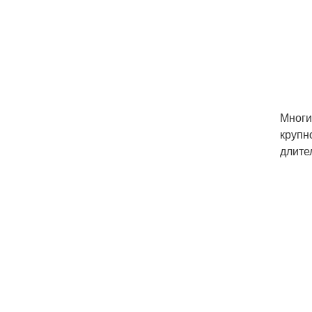
Многи
крупн
длите