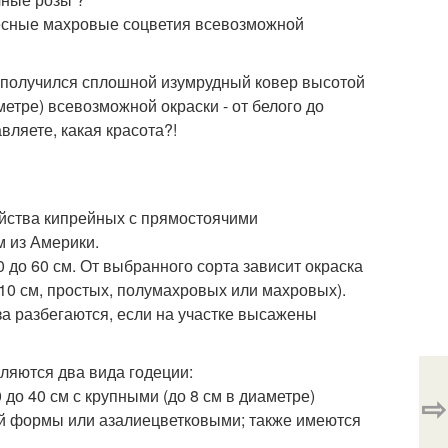
десные махровые соцветия всевозможной
у получился сплошной изумрудный ковер высотой
етре) всевозможной окраски - от белого до
вляете, какая красота?!
ейства кипрейных с прямостоячими
 из Америки.
0 до 60 см. От выбранного сорта зависит окраска
-10 см, простых, полумахровых или махровых).
за разбегаются, если на участке высажены
ляются два вида годеции:
0 до 40 см с крупными (до 8 см в диаметре)
⇨
й формы или азалиецветковыми; также имеются