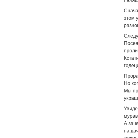
Снача
этом 
разно
Следу
Посея
проли
Кстат
годец
Прора
Но ко
Мы пр
украш
Увиде
мурав
А зач
на да
такое