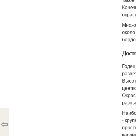
Конеч
окрас
Множе
около
бордо
Дост
Годец
разве
Высот
цветк
Окрас
разны
Наибо
- круп
⇦
прост
карли