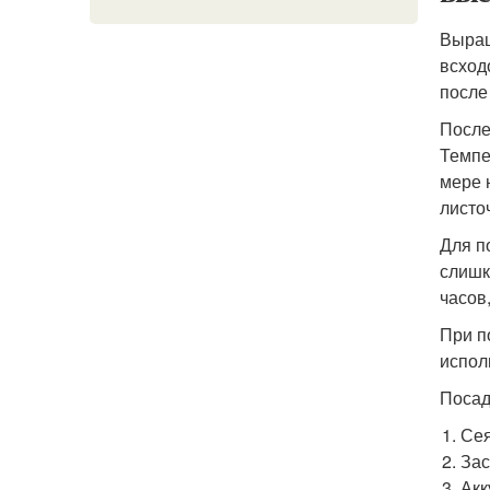
Выращ
всход
после
После
Темпе
мере 
листо
Для п
слишк
часов
При п
испол
Посад
Сея
Зас
Акк