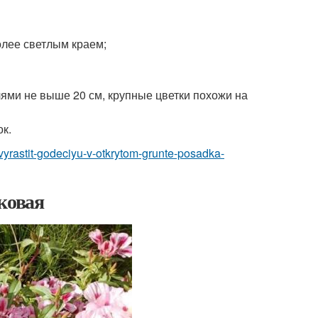
олее светлым краем;
лями не выше 20 см, крупные цветки похожи на
ок.
o-vyrastit-godeciyu-v-otkrytom-grunte-posadka-
ковая