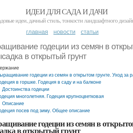
ИДЕИ ДЛЯ САДА И ДАЧИ
адовые идеи, дачный стиль, тонкости ландшафтного дизай
главная
новости
статьи
ащивание годеции из семян в открыт
ысадка в открытый грунт
ержание
ыращивание годеции из семян в открытом грунте. Уход за р
одеция в горшке. Годеция в саду и на балконе
Достоинства годеции
одеция многолетняя. Годеция крупноцветковая
Описание
одеция посев под зиму. Общее описание
ащивание годеции из семян в открытом 
адка в открытый грунт