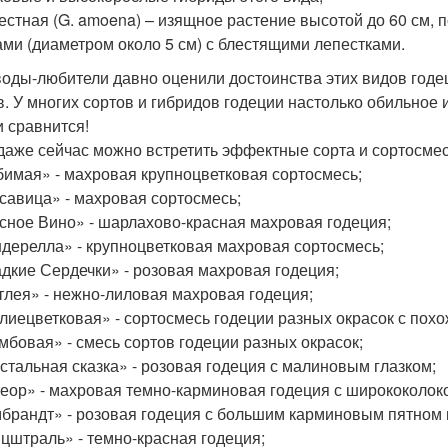
лестная (G. amoena) – изящное растение высотой до 60 см
ами (диаметром около 5 см) с блестящими лепестками.
оды-любители давно оценили достоинства этих видов годе
в. У многих сортов и гибридов годеции настолько обильное 
и сравнится!
даже сейчас можно встретить эффектные сорта и сортосмес
бимая» - махровая крупноцветковая сортосмесь;
асавица» - махровая сортосмесь;
асное Вино» - шарлахово-красная махровая годеция;
ндерелла» - крупноцветковая махровая сортосмесь;
адкие Сердечки» - розовая махровая годеция;
ттлея» - нежно-лиловая махровая годеция;
алиецветковая» - сортосмесь годеции разных окрасок с пох
умбовая» - смесь сортов годеции разных окрасок;
устальная сказка» - розовая годеция с малиновым глазком;
теор» - махровая темно-карминовая годеция с ширококолок
мбрандт» - розовая годеция с большим карминовым пятном 
ицштраль» - темно-красная годеция;