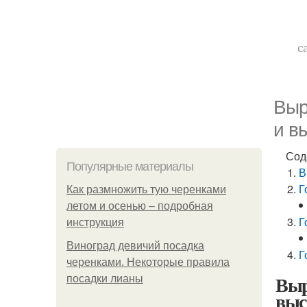
с
Выр
и в
Сод
Популярные материалы
В
Г
Как размножить тую черенками
летом и осенью – подробная
Г
инструкция
Виноград девичий посадка
Г
черенками. Некоторые правила
Выр
посадки лианы
выс