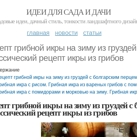
ИДЕИ ДЛЯ САДА И ДАЧИ
адовые идеи, дачный стиль, тонкости ландшафтного дизай
главная
новости
статьи
епт грибной икры на зиму из груздей
ссический рецепт икры из грибов
ержание
ецепт грибной икры на зиму из груздей с болгарским перцем
рибная икра с рисом. Грибная икра из вареных грибов с по
рибная икра с помидорами и морковью на зиму. Грибная икр
епт грибной икры на зиму из груздей с
ссический рецепт икры из грибов