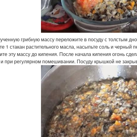
лученную грибную массу переложите в посуду с толстым дном
те 1 стакан растительного масла, насыпьте соль и черный 
ите эту массу до кипения. После начала кипения огонь сде
 и при регулярном помешивании. Посуду крышкой не закры