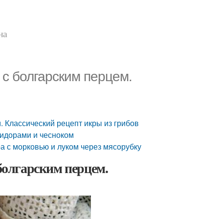
на
 с болгарским перцем.
. Классический рецепт икры из грибов
мидорами и чесноком
а с морковью и луком через мясорубку
 болгарским перцем.