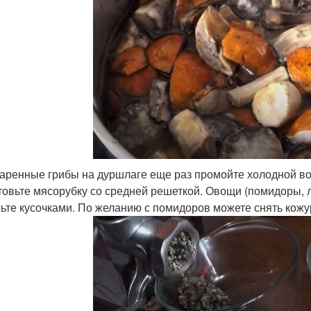
варенные грибы на дуршлаге еще раз промойте холодной во
товьте мясорубку со средней решеткой. Овощи (помидоры, лу
ьте кусочками. По желанию с помидоров можете снять кожу