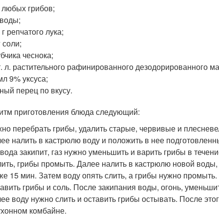
г любых грибов;
 воды;
 г репчатого лука;
г соли;
убчика чеснока;
т. л. растительного рафинированного дезодорированного ма
мл 9% уксуса;
ный перец по вкусу.
итм приготовления блюда следующий:
но перебрать грибы, удалить старые, червивые и плесневе
ее налить в кастрюлю воду и положить в нее подготовленные
 вода закипит, газ нужно уменьшить и варить грибы в течен
ить, грибы промыть. Далее налить в кастрюлю новой воды, 
же 15 мин. Затем воду опять слить, а грибы нужно промыть.
авить грибы и соль. После закипания воды, огонь, уменьши
ее воду нужно слить и оставить грибы остывать. После этог
ухонном комбайне.