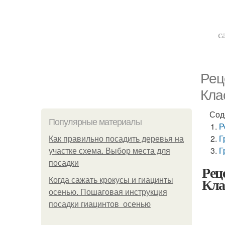
с
Рец
Кла
Сод
Популярные материалы
Р
Г
Как правильно посадить деревья на
Г
участке схема. Выбор места для
посадки
Рец
Кла
Когда сажать крокусы и гиацинты
осенью. Пошаговая инструкция
посадки гиацинтов осенью