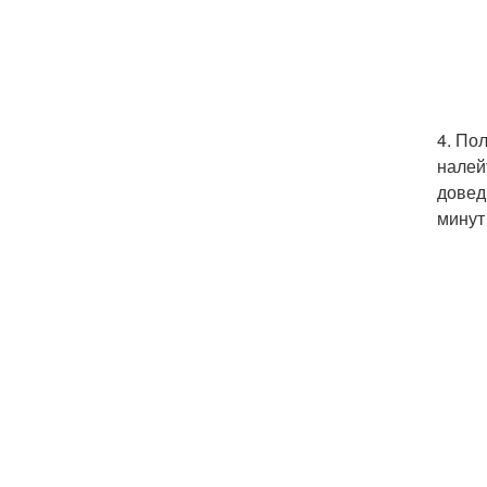
4. По
налей
довед
минут