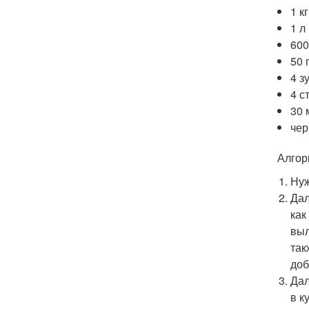
1 к
1 л
600
50 
4 з
4 с
30 
чер
Алгор
Нуж
Дал
как
выл
так
доб
Дал
в к