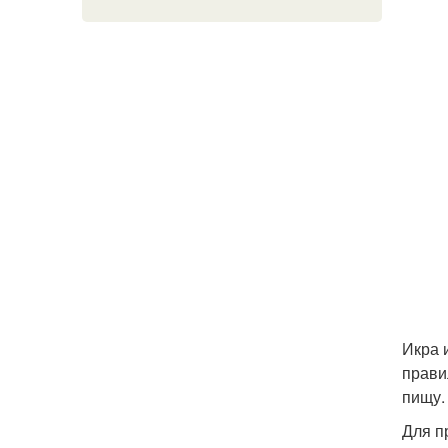
Икра 
прави
пищу.
Для п