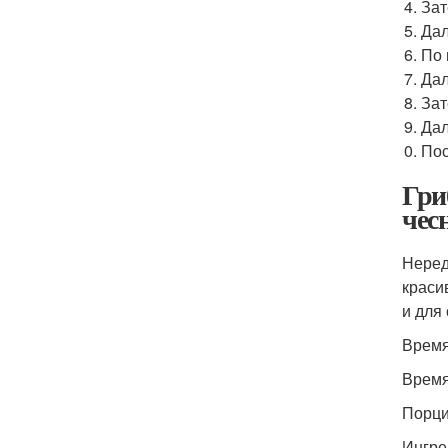
Зат
Дал
По 
Дал
Зат
Дал
Пос
Гри
чес
Неред
краси
и для
Время 
Время
Порции
Ингре