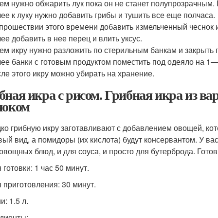
ем нужно обжарить лук пока он не станет полупрозрачным.
ее к луку нужно добавить грибы и тушить все еще полчаса.
прошествии этого времени добавить измельченный чеснок и 
ее добавить в нее перец и влить уксус.
ем икру нужно разложить по стерильным банкам и закрыть
ее банки с готовым продуктом поместить под одеяло на 1—
ле этого икру можно убирать на хранение.
бная икра с рисом. Грибная икра из ва
ноком
ко грибную икру заготавливают с добавлением овощей, кот
вый вид, а помидоры (их кислота) будут консервантом. У ва
 овощных блюд, и для соуса, и просто для бутерброда. Гото
готовки: 1 час 50 минут.
 приготовления: 30 минут.
: 1.5 л.
диенты: