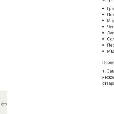
Гри
Пом
Мор
Чес
Лук
Сол
Пер
Мас
Проце
1. Са
неско
отвар
⇦