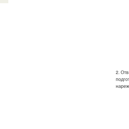
2. От
подго
нареж