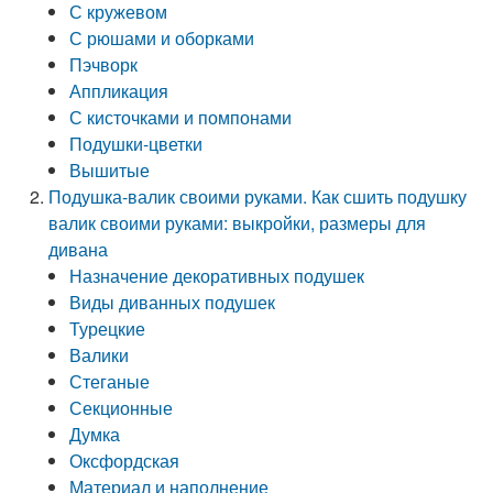
С кружевом
С рюшами и оборками
Пэчворк
Аппликация
С кисточками и помпонами
Подушки-цветки
Вышитые
Подушка-валик своими руками. Как сшить подушку
валик своими руками: выкройки, размеры для
дивана
Назначение декоративных подушек
Виды диванных подушек
Турецкие
Валики
Стеганые
Секционные
Думка
Оксфордская
Материал и наполнение