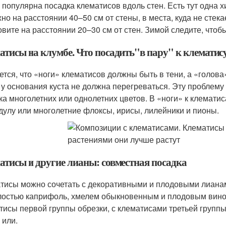
 популярна посадка клематисов вдоль стен. Есть тут одна х
жно на расстоянии 40–50 см от стены, в места, куда не стек
овите на расстоянии 20–30 см от стен. Зимой следите, чтоб
атисы на клумбе. Что посадить"в пару" к клематис
тся, что «ноги» клематисов должны быть в тени, а «голова» 
 у основания куста не должна перегреваться. Эту проблем
ка многолетних или однолетних цветов. В «ноги» к клемат
дулу или многолетние флоксы, ирисы, лилейники и пионы.
атисы и другие лианы: совместная посадка
тисы можно сочетать с декоративными и плодовыми лианам
остью каприфоль, хмелем обыкновенным и плодовым вино
тисы первой группы обрезки, с клематисами третьей группы
 или.