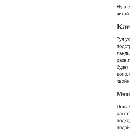
Ну а 
читай
Кле
Туя у
подст
ландш
разви
будет
допол
хвойн
Мног
Пожал
расст
подхо
подой