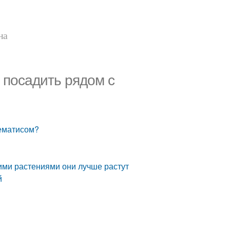
на
 посадить рядом с
лематисом?
кими растениями они лучше растут
й