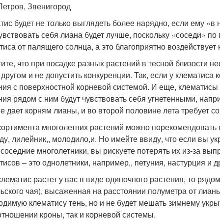
Петров, Звенигород
тис будет не только выглядеть более нарядно, если ему «в 
чувствовать себя лиана будет лучше, поскольку «соседи» по
тиса от палящего солнца, а это благоприятно воздействует 
тите, что при посадке разных растений в тесной близости 
с другом и не допустить конкуренции. Так, если у клематиса
ния с поверхностной корневой системой. И еще, клематис
ния рядом с ним будут чувствовать себя угнетенными, напри
не дает корням лианы, и во второй половине лета требует с
сортимента многолетних растений можно порекомендовать 
ду, лилейник,, молодило,и. Но имейте ввиду, что если вы ук
 соседние многолетники, вы рискуете потерять их из-за вы
тисов – это однолетники, например,, петуния, настурция и д
клематис растет у вас в виде одиночного растения, то рядо
льского чая), высаженная на расстоянии полуметра от лиан
одимую клематису тень, но и не будет мешать зимнему укрыт
 отношении кроны, так и корневой системы.