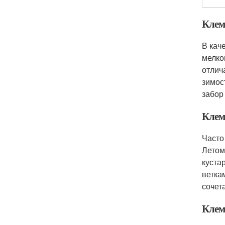
Клем
В кач
мелко
отлич
зимос
забор
Клем
Часто
Летом
куста
ветка
сочет
Клем