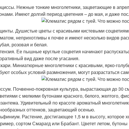
циссы. Нежные тонкие многолетники, зацветающие в апре
онами. Имеют долгий период цветения – до мая, и даже по
цинты. Душистые цветы с красивыми кистевыми соцветиям
матом, неприхотливы к почве и имеют несколько видов ра
убая, розовая и белая.
тензия. Ее пышные круглые соцветия начинают распускать
оративный вид даже после угасания.
кари. Миниатюрные многолетники с красивыми, ярко-голуб
буют особых условий размножения, могут разрастаться сам
ссум. Почвенно-покровная культура, вырастающая до 30 см,
ветиями с мелкими бутонами красного, белого, желтого, фи
зантема. Удивительный по красоте ароматный многолетн
нообразных оттенков, зацветающий осенью.
ьфиниум. Растение, достигающее 1,5 м в высоту, которое 
ример, сортом Смарагд или Брабант. Цветет летом, бутоны 