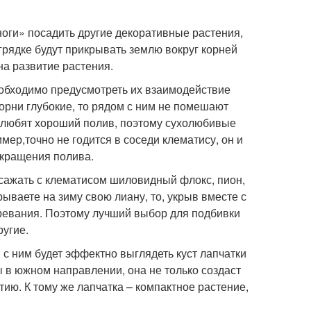
ноги» посадить другие декоративные растения,
 грядке будут прикрывать землю вокруг корней
на развитие растения.
необходимо предусмотреть их взаимодействие
 корни глубокие, то рядом с ним не помешают
ы любят хороший полив, поэтому сухолюбивые
мер,точно не годится в соседи клематису, он и
окращения полива.
сажать с клематисом шиловидный флокс, пион,
рываете на зиму свою лиану, то, укрыв вместе с
превания. Поэтому лучший выбор для подбивки
ругие.
м с ним будет эффектно выглядеть куст лапчатки
ы в южном направлении, она не только создаст
ию. К тому же лапчатка – компактное растение,