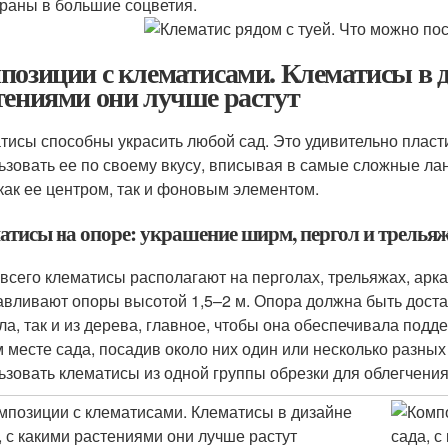
раны в большие соцветия.
позиции с клематисами. Клематисы в д
тениями они лучше растут
тисы способны украсить любой сад. Это удивительно пласт
ьзовать ее по своему вкусу, вписывая в самые сложные ла
 как ее центром, так и фоновым элементом.
атисы на опоре: украшение ширм, пергол и трелья
всего клематисы располагают на перголах, трельяжах, арк
авливают опоры высотой 1,5–2 м. Опора должна быть доста
ла, так и из дерева, главное, чтобы она обеспечивала подд
 месте сада, посадив около них один или несколько разных
ьзовать клематисы из одной группы обрезки для облегчения