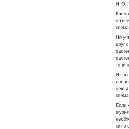
И.Ю. 
Клема
но и 
клема
Но уч
друг 
расте
расте
тени 
Из ас
лаван
нею и
клема
Если 
(кури
необх
как в