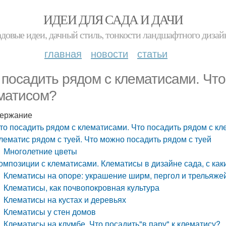
ИДЕИ ДЛЯ САДА И ДАЧИ
адовые идеи, дачный стиль, тонкости ландшафтного дизай
главная
новости
статьи
 посадить рядом с клематисами. Что
матисом?
ержание
то посадить рядом с клематисами. Что посадить рядом с к
лематис рядом с туей. Что можно посадить рядом с туей
Многолетние цветы
омпозиции с клематисами. Клематисы в дизайне сада, с ка
Клематисы на опоре: украшение ширм, пергол и трельяже
Клематисы, как почвопокровная культура
Клематисы на кустах и деревьях
Клематисы у стен домов
Клематисы на клумбе. Что посадить"в пару" к клематису?