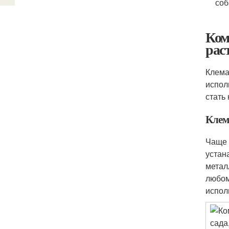
соб
Ком
рас
Клема
испол
стать
Клем
Чаще 
устан
метал
любом
испол