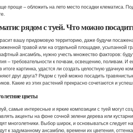
еще проще – обложить на лето место посадки клематиса. П
те.
матис рядом с туей. Что можно посадить
красит вашу придомовую территорию, даже будучи посажена 
риженной травой или на отдельной площадке, усыпанной гр
афтный ансамбль, нужно учесть множество факторов: будут
тия – требовательности к почвам, освещению, поливам. И 
 в итоге картинка, удастся ли создать целостную удачную к
няют друг друга? Рядом с туей можно посадить травянистые
иков. Какие из этих растений прекрасно сочетаются и успе
олетние цветы
уй, самые интересные и яркие композиции с туей могут созд
авлять акценты на фоне сочной зелени дерева или кустарни
дят многолетники. Выбор широк, и основываться следует на 
дут к задуманному ансамблю, времени их цветения, оттенка