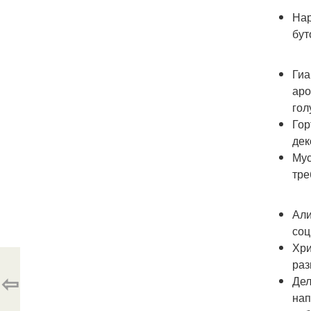
Нар
бут
Гиа
аро
гол
Гор
дек
Мус
тре
Али
соц
Хри
раз
⇦
Дел
нап