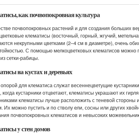
атисы, как почвопокровная культура
естве почвопокровных растений и для создания больших в
цветковые клематисы (восточный, горный, жгучий, метельча
аются некрупными цветками (2–4 см в диаметре), очень об
тойкостью. С помощью мелкоцветковых клематисов можно п
 из сетки-рабицы.
атисы на кустах и деревьях
 опорой для клематиса служат весеннецветущие кустарники:
, когда кустарники отцветают, клематисы украшают их гирл
рниками клематисы лучше расположить с теневой стороны и
м. Их можно пустить и по стволу ели, сосны или других хво
ания почвопокровных клематисов и невысоких можевельник
атисы у стен домов