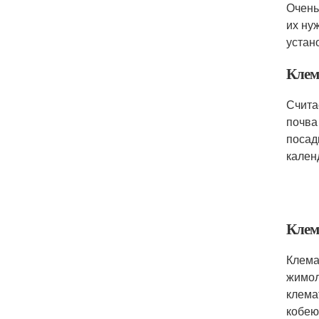
Очень
их ну
устан
Клем
Считае
почва
посад
кален
Клем
Клема
жимол
клема
кобею