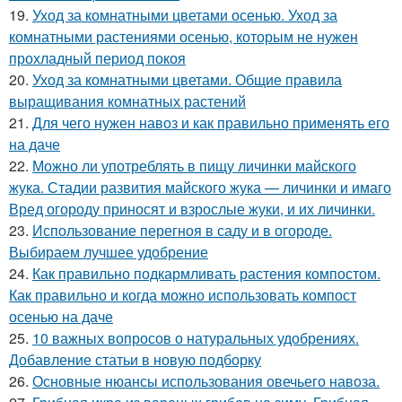
19.
Уход за комнатными цветами осенью. Уход за
комнатными растениями осенью, которым не нужен
прохладный период покоя
20.
Уход за комнатными цветами. Общие правила
выращивания комнатных растений
21.
Для чего нужен навоз и как правильно применять его
на даче
22.
Можно ли употреблять в пищу личинки майского
жука. Стадии развития майского жука — личинки и имаго
Вред огороду приносят и взрослые жуки, и их личинки.
23.
Использование перегноя в саду и в огороде.
Выбираем лучшее удобрение
24.
Как правильно подкармливать растения компостом.
Как правильно и когда можно использовать компост
осенью на даче
25.
10 важных вопросов о натуральных удобрениях.
Добавление статьи в новую подборку
26.
Основные нюансы использования овечьего навоза.