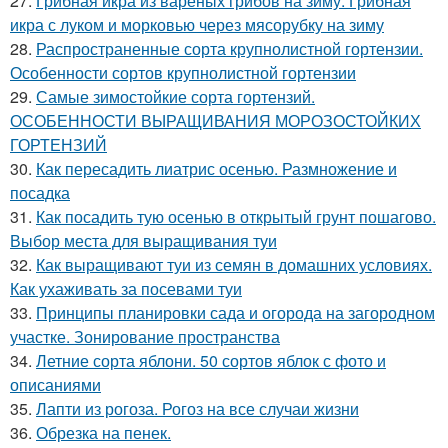
27.
Грибная икра из вареных грибов на зиму. Грибная
икра с луком и морковью через мясорубку на зиму
28.
Распространенные сорта крупнолистной гортензии.
Особенности сортов крупнолистной гортензии
29.
Самые зимостойкие сорта гортензий.
ОСОБЕННОСТИ ВЫРАЩИВАНИЯ МОРОЗОСТОЙКИХ
ГОРТЕНЗИЙ
30.
Как пересадить лиатрис осенью. Размножение и
посадка
31.
Как посадить тую осенью в открытый грунт пошагово.
Выбор места для выращивания туи
32.
Как выращивают туи из семян в домашних условиях.
Как ухаживать за посевами туи
33.
Принципы планировки сада и огорода на загородном
участке. Зонирование пространства
34.
Летние сорта яблони. 50 сортов яблок с фото и
описаниями
35.
Лапти из рогоза. Рогоз на все случаи жизни
36.
Обрезка на пенек.