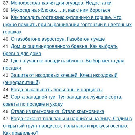
37.
Монофосфат калия для огурцов. Недостатки
38.
Мухосед на яблоках. …и, как с ним бороться
39.
Как посадить гортензию купленную в горшке. Что
нужно помнить при выращивании гортензии в цветочных
горшках
40.
О газобетоне аэростоун. Газобетон лучше
41.
Дом из оцилиндрованного бревна. Как выбрать
бревна для дома
42.
Где на участке посадить яблоню. Выбор места для
посадки
43.
Защита от иксодовых клещей. Клещ иксодовый
(энцефалитный)
44.
Когда выкапывать тюльпаны и нарциссы
45.
Сорта западной туи. Туя западная: лучшие сорта,
советы по посадке и уходу
46.
Отвар из крыжовника. Отвар крыжовника
47.
Когда сажают тюльпаны и нарциссы на зиму. Садим в
открытый грунт нарциссы, тюльпаны и крокусы осенью.
Как правильно?