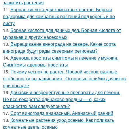
защитить растения
11.
Борная кислота для комнатных цветов. Борная
подкормка для комнатных растений под корень и по
листу
12.
Борная кислота для дачных дел. Борная кислота от
муравьев и других насекомых
13.
Выращивание винограда на севере. Какие сорта
винограда будут рады северным регионам?
14.
Аденома простаты симптомы и лечение у мужчин.
Симптомы аденомы простаты
15.
Почему чеснок не растет. Яровой чеснок: важные
особенности выращивания . Основные ошибки дачников
при посадке
16.
Добавки и безрецептурные препараты для печени.
Не все лекарства одинаково вредны — о, каких
опасностях вам следует знать?
17.
Сорт винограда ананасный. Ананасный ранний
18.
Комнатные растения уход осенью. Как поливать
комнатные цветы осенью