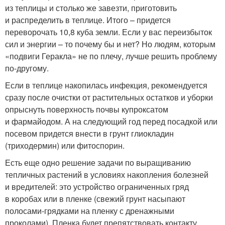
из теплицы и столько же завезти, приготовить
и распределить в теплице. Итого – придется
переворочать 10,8 куба земли. Если у вас переизбыток
сил и энергии – то почему бы и нет? Но людям, которым
«подвиги Геракла» не по плечу, лучше решить проблему
по-другому.
Если в теплице накопилась инфекция, рекомендуется
сразу после очистки от растительных остатков и уборки
опрыснуть поверхность почвы купроксатом
и фармайодом. А на следующий год перед посадкой или
посевом придется внести в грунт глиокладин
(триходермин) или фитоспорин.
Есть еще одно решение задачи по выращиванию
тепличных растений в условиях накопления болезней
и вредителей: это устройство ограниченных гряд
в коробах или в пленке (свежий грунт насыпают
полосами-грядками на пленку с дренажными
проколами). Пленка будет препятствовать контакту