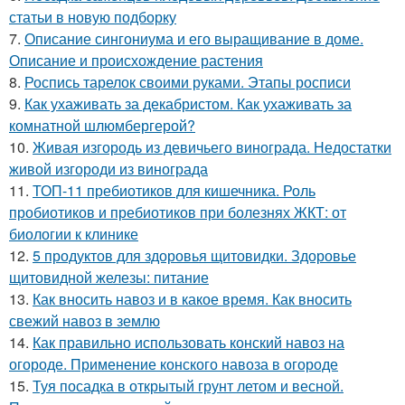
статьи в новую подборку
7.
Описание сингониума и его выращивание в доме.
Описание и происхождение растения
8.
Роспись тарелок своими руками. Этапы росписи
9.
Как ухаживать за декабристом. Как ухаживать за
комнатной шлюмбергерой?
10.
Живая изгородь из девичьего винограда. Недостатки
живой изгороди из винограда
11.
ТОП-11 пребиотиков для кишечника. Роль
пробиотиков и пребиотиков при болезнях ЖКТ: от
биологии к клинике
12.
5 продуктов для здоровья щитовидки. Здоровье
щитовидной железы: питание
13.
Как вносить навоз и в какое время. Как вносить
свежий навоз в землю
14.
Как правильно использовать конский навоз на
огороде. Применение конского навоза в огороде
15.
Туя посадка в открытый грунт летом и весной.