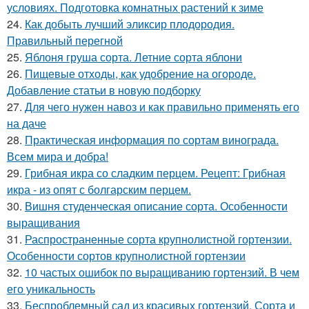
условиях. Подготовка комнатных растений к зиме
24.
Как добыть лучший эликсир плодородия.
Правильный перегной
25.
Яблоня груша сорта. Летние сорта яблони
26.
Пищевые отходы, как удобрение на огороде.
Добавление статьи в новую подборку
27.
Для чего нужен навоз и как правильно применять его
на даче
28.
Практическая информация по сортам винограда.
Всем мира и добра!
29.
Грибная икра со сладким перцем. Рецепт: Грибная
икра - из опят с болгарским перцем.
30.
Вишня студенческая описание сорта. Особенности
выращивания
31.
Распространенные сорта крупнолистной гортензии.
Особенности сортов крупнолистной гортензии
32.
10 частых ошибок по выращиванию гортензий. В чем
его уникальность
33.
Беспроблемный сад из красивых гортензий. Сорта и