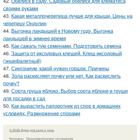
42.
Обелиск в саду. Садовый обелиск для клематиса
своими руками
43.
Какая металлочерепица лучше для крыши. Цены на
черепицу Ондулин
44.
Выгонка ландышей к Новому году. Выгонка
ландышей в зимнее время
45.
Как сажать тую семенами. Подготовить семена
46.
Защита от иксодовых клещей. Клещ иксодовый
(энцефалитный)
47.
Сингониум, какой нужен горшок. Причины
48.
Зола раскисляет почву или нет. Как раскислить
почву?
49.
Сорта груша яблоко. Выбор сорта яблони и груши
для посадки в сад
50.
Как вырастить папоротник из спор в домашних
условиях. Размножение спорами
© 2026 Идеи для сада и дачи
Контакты
Пользовательское соглашение