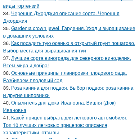
виды гортензий
34.
Черешня Джорджия описание сорта. Черешня
Джорджия
35.
Gardenia crown jewel. Гардения. Уход и выращивание
в домашних условиях
36.
Как посадить тую осенью в открытый грунт пошагово.
Выбор места для выращивания туи
37.
Лучшие сорта винограда для северного виноделия.
Всем мира и добра!
38.
Основные принципы планировки плодового сада.
Разбиваем плодовый сад
39.
Роза канина для подвоя. Выбор подвоя: роза канина
и другие шиповники
40.
Опылитель для дюка Ивановна. Вишня (Дюк)
Ивановна
41.
Какой прицеп выбрать для легкового автомобиля.
Топ 10 лучших легковых прицепов: описания,
характеристики, отзывы