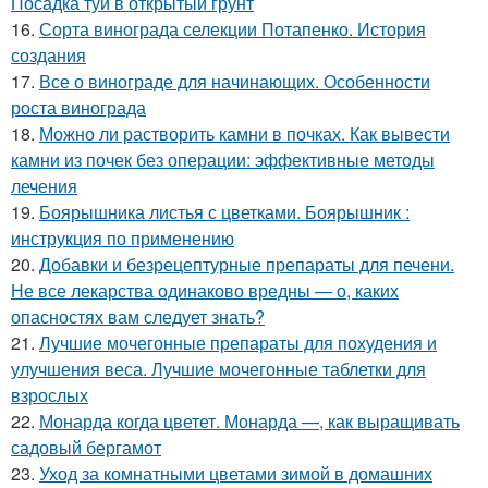
Посадка туи в открытый грунт
16.
Сорта винограда селекции Потапенко. История
создания
17.
Все о винограде для начинающих. Особенности
роста винограда
18.
Можно ли растворить камни в почках. Как вывести
камни из почек без операции: эффективные методы
лечения
19.
Боярышника листья с цветками. Боярышник :
инструкция по применению
20.
Добавки и безрецептурные препараты для печени.
Не все лекарства одинаково вредны — о, каких
опасностях вам следует знать?
21.
Лучшие мочегонные препараты для похудения и
улучшения веса. Лучшие мочегонные таблетки для
взрослых
22.
Монарда когда цветет. Монарда —, как выращивать
садовый бергамот
23.
Уход за комнатными цветами зимой в домашних