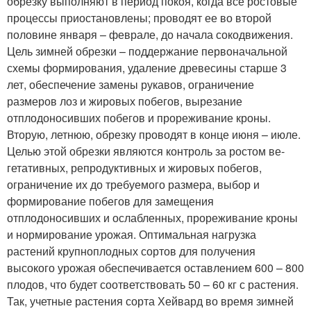
обрезку выполняют в период покоя, когда все ростовые
процессы приос­тановлены; проводят ее во второй
половине января – феврале, до начала сокодвижения.
Цель зимней обрезки – поддержание пер­воначальной
схемы формирования, удаление древесины старше 3
лет, обеспечение замены рукавов, ограничение
размеров лоз и жировых побегов, вырезание
отплодоносивших побегов и прореживание кроны.
Вторую, летнюю, обрезку проводят в конце ию­ня – июле.
Целью этой обрезки являются контроль за ростом ве­
гетативных, репродуктивных и жировых побегов,
ограничение их до требуемого размера, выбор и
формирование побегов для за­мещения
отплодоносивших и ослабленных, прореживание кроны
и нормирование урожая. Оптимальная нагрузка
растений крупно­плодных сортов для получения
высокого урожая обеспечивается оставлением 600 – 800
плодов, что будет соответствовать 50 – 60 кг с растения.
Так, учетные растения сорта Хейвард во время зимней