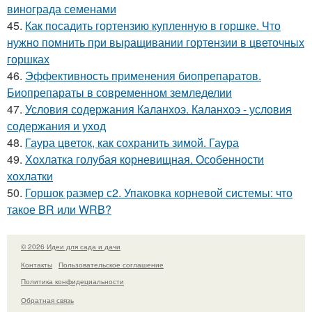
винограда семенами
45.
Как посадить гортензию купленную в горшке. Что
нужно помнить при выращивании гортензии в цветочных
горшках
46.
Эффективность применения биопрепаратов.
Биопрепараты в современном земледелии
47.
Условия содержания Каланхоэ. Каланхоэ - условия
содержания и уход
48.
Гаура цветок, как сохранить зимой. Гаура
49.
Хохлатка голубая корневищная. Особенности
хохлатки
50.
Горшок размер с2. Упаковка корневой системы: что
такое BR или WRB?
© 2026 Идеи для сада и дачи
Контакты
Пользовательское соглашение
Политика конфидециальности
Обратная связь