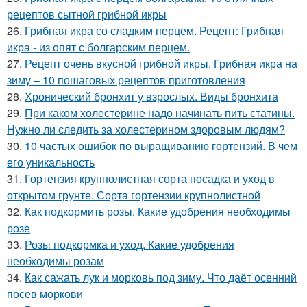
рецептов сытной грибной икры
26.
Грибная икра со сладким перцем. Рецепт: Грибная
икра - из опят с болгарским перцем.
27.
Рецепт очень вкусной грибной икры. Грибная икра на
зиму – 10 пошаговых рецептов приготовления
28.
Хронический бронхит у взрослых. Виды бронхита
29.
При каком холестерине надо начинать пить статины.
Нужно ли следить за холестерином здоровым людям?
30.
10 частых ошибок по выращиванию гортензий. В чем
его уникальность
31.
Гортензия крупнолистная сорта посадка и уход в
открытом грунте. Сорта гортензии крупнолистной
32.
Как подкормить розы. Какие удобрения необходимы
розе
33.
Розы подкормка и уход. Какие удобрения
необходимы розам
34.
Как сажать лук и морковь под зиму. Что даёт осенний
посев моркови