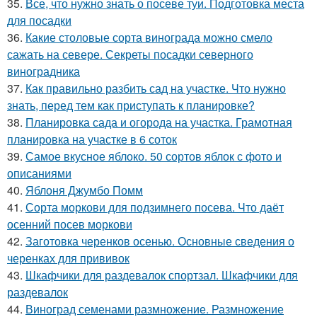
35.
Все, что нужно знать о посеве туи. Подготовка места
для посадки
36.
Какие столовые сорта винограда можно смело
сажать на севере. Секреты посадки северного
виноградника
37.
Как правильно разбить сад на участке. Что нужно
знать, перед тем как приступать к планировке?
38.
Планировка сада и огорода на участка. Грамотная
планировка на участке в 6 соток
39.
Самое вкусное яблоко. 50 сортов яблок с фото и
описаниями
40.
Яблоня Джумбо Помм
41.
Сорта моркови для подзимнего посева. Что даёт
осенний посев моркови
42.
Заготовка черенков осенью. Основные сведения о
черенках для прививок
43.
Шкафчики для раздевалок спортзал. Шкафчики для
раздевалок
44.
Виноград семенами размножение. Размножение