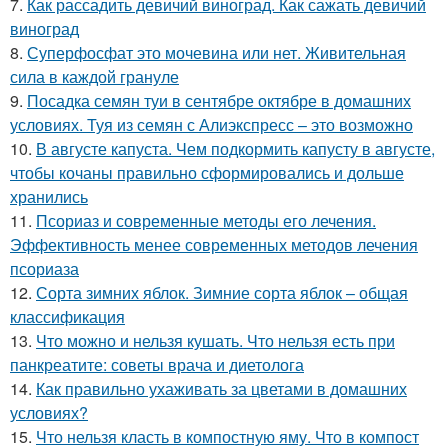
7.
Как рассадить девичий виноград. Как сажать девичий
виноград
8.
Суперфосфат это мочевина или нет. Живительная
сила в каждой грануле
9.
Посадка семян туи в сентябре октябре в домашних
условиях. Туя из семян с Алиэкспресс – это возможно
10.
В августе капуста. Чем подкормить капусту в августе,
чтобы кочаны правильно сформировались и дольше
хранились
11.
Псориаз и современные методы его лечения.
Эффективность менее современных методов лечения
псориаза
12.
Сорта зимних яблок. Зимние сорта яблок – общая
классификация
13.
Что можно и нельзя кушать. Что нельзя есть при
панкреатите: советы врача и диетолога
14.
Как правильно ухаживать за цветами в домашних
условиях?
15.
Что нельзя класть в компостную яму. Что в компост