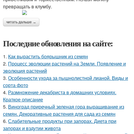
превращать в клумбу.
читать дальше →
Последние обновления на сайте:
1.
Как вырастить боярышник из семян
2.
Процесс эволюции растений на Земли. Появление и
эволюция растений
3.
Особенности ухода за пышнолистной лианой. Виды и
сорта фото
4.
Размножение декабриста в домашних условиях.
Краткое описание
5.
Виноград приречный зеленая гора выращивание из
семян. Декоративные растения для сада из семян
6.
Слабительные продукты при запорах. Диета при
запорах и вздутии живота