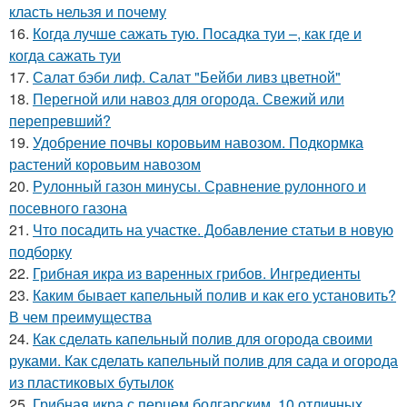
класть нельзя и почему
16.
Когда лучше сажать тую. Посадка туи –, как где и
когда сажать туи
17.
Салат бэби лиф. Салат "Бейби ливз цветной"
18.
Перегной или навоз для огорода. Свежий или
перепревший?
19.
Удобрение почвы коровьим навозом. Подкормка
растений коровьим навозом
20.
Рулонный газон минусы. Сравнение рулонного и
посевного газона
21.
Что посадить на участке. Добавление статьи в новую
подборку
22.
Грибная икра из варенных грибов. Ингредиенты
23.
Каким бывает капельный полив и как его установить?
В чем преимущества
24.
Как сделать капельный полив для огорода своими
руками. Как сделать капельный полив для сада и огорода
из пластиковых бутылок
25.
Грибная икра с перцем болгарским. 10 отличных