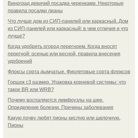
Виноград девичий посадка черенками. Некоторые
правила посадки лианы
Что лучше дом из СИП-панелей или каркасный. Дом
из СИП-панелей или каркасный: в чем отличия и что
лучше?
Когда удобрять огород перегноем. Когда вносят
перегной: осенью или весной, правила внесения
удобрений
Флоксы сорта дымчатые. Фиолетовые сорта флоксов
Горшок с3 размер. Упаковка корневой системы: что
такое BR или WRB?
Почему воспаляются лимфоузлы на шее.
Определение болезни. Причины заболевания
Какую почву любят пионы кислую или щелочную.
Пионы