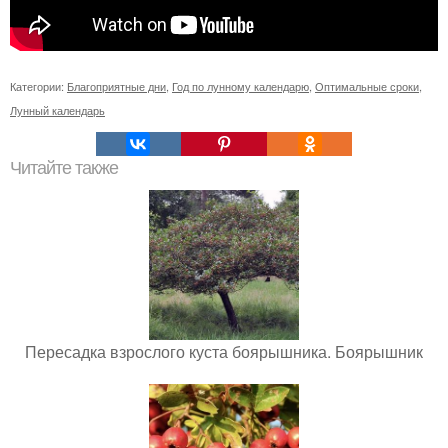
Категории:
Благоприятные дни
,
Год по лунному календарю
,
Оптимальные сроки
,
Лунный календарь
Читайте также
Пересадка взрослого куста боярышника. Боярышник