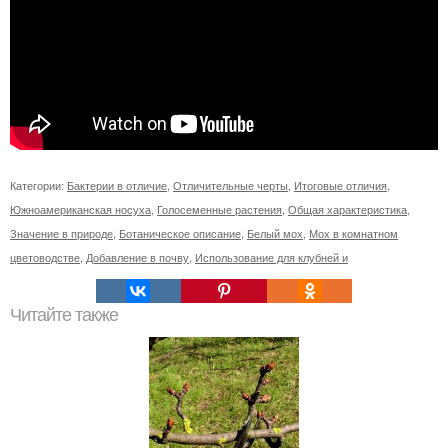
Категории:
Бактерии в отличие
,
Отличительные черты
,
Итоговые отличия
,
Южноамериканская носуха
,
Голосеменные растения
,
Общая характеристика
,
Значение в природе
,
Ботаническое описание
,
Белый мох
,
Мох в комнатном
цветоводстве
,
Добавление в почву
,
Использование для клубней и
Читайте также