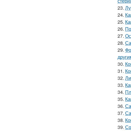
стери
23.
Лу
24.
Ка
25.
Ка
26.
По
27.
Ос
28.
Са
29.
Фо
други
30.
Ко
31.
Ко
32.
Ли
33.
Ка
34.
Пл
35.
Ка
36.
Са
37.
Са
38.
Ко
39.
Со