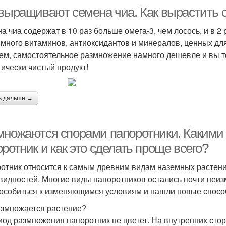
 выращивают семена чиа. Как вырастить 
а чиа содержат в 10 раз больше омега-3, чем лосось, и в 2
 много витаминов, антиоксидантов и минералов, ценных для
ем, самостоятельное размножение намного дешевле и вы то
гически чистый продукт!
ь дальше →
множаются спорами папоротники. Какими
ротник и как это сделать проще всего?
отник относится к самым древним видам наземных растени
видностей. Многие виды папоротников остались почти неизм
особиться к изменяющимся условиям и нашли новые спос
азмножается растение?
иод размножения папоротник не цветет. На внутренних сто