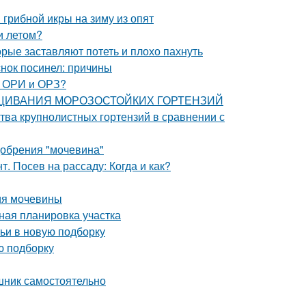
грибной икры на зиму из опят
и летом?
орые заставляют потеть и плохо пахнуть
нок посинел: причины
, ОРИ и ОРЗ?
ЫРАЩИВАНИЯ МОРОЗОСТОЙКИХ ГОРТЕНЗИЙ
тва крупнолистных гортензий в сравнении с
добрения "мочевина"
. Посев на рассаду: Когда и как?
ия мочевины
ная планировка участка
тьи в новую подборку
ю подборку
шник самостоятельно