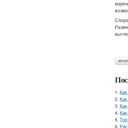
корич
возмо
Спор
Размн
выгля
читат
Пос
1.
Как
2.
Как
3.
Как
4.
Как
5.
Топ
6.
Рис