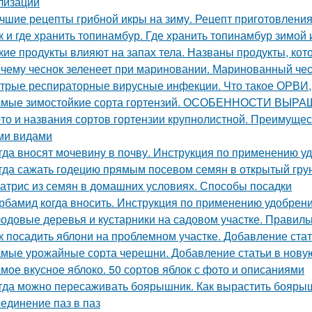
лизации
чшие рецепты грибной икры на зиму. Рецепт приготовления 
к и где хранить топинамбур. Где хранить топинамбур зимой 
кие продукты влияют на запах тела. Названы продукты, кот
чему чеснок зеленеет при мариновании. Маринованный чес
трые респираторные вирусные инфекции. Что такое ОРВИ
мые зимостойкие сорта гортензий. ОСОБЕННОСТИ В
то и названия сортов гортензии крупнолистной. Преимущес
ми видами
гда вносят мочевину в почву. Инструкция по применению у
гда сажать годецию прямым посевом семян в открытый грунт
атрис из семян в домашних условиях. Способы посадки
рбамид когда вносить. Инструкция по применению удобрен
одовые деревья и кустарники на садовом участке. Правиль
к посадить яблони на проблемном участке. Добавление ста
мые урожайные сорта черешни. Добавление статьи в нову
мое вкусное яблоко. 50 сортов яблок с фото и описаниями
гда можно пересаживать боярышник. Как вырастить бояры
единение паз в паз