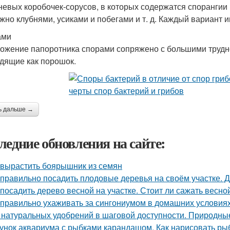
невых коробочек-сорусов, в которых содержатся спорангии 
жно клубнями, усиками и побегами и т. д. Каждый вариант и
ами
ожение папоротника спорами сопряжено с большими трудно
дящие как порошок.
ь дальше →
ледние обновления на сайте:
 вырастить боярышник из семян
 правильно посадить плодовые деревья на своём участке. 
 посадить дерево весной на участке. Стоит ли сажать весно
 правильно ухаживать за сингониумом в домашних условия
 натуральных удобрений в шаговой доступности. Природн
унок аквариума с рыбками карандашом. Как нарисовать рыб