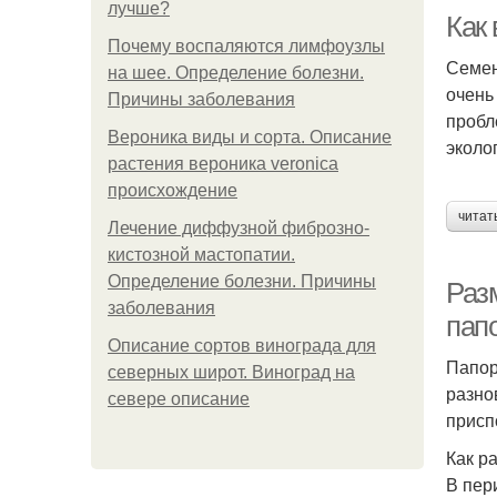
лучше?
Как
Почему воспаляются лимфоузлы
Семен
на шее. Определение болезни.
очень
Причины заболевания
пробл
Вероника виды и сорта. Описание
эколо
растения вероника veronica
происхождение
читат
Лечение диффузной фиброзно-
кистозной мастопатии.
Определение болезни. Причины
Раз
заболевания
папо
Описание сортов винограда для
Папор
северных широт. Виноград на
разно
севере описание
присп
Как р
В пер