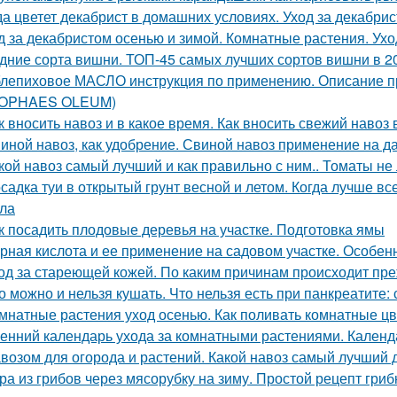
да цветет декабрист в домашних условиях. Уход за декабри
д за декабристом осенью и зимой. Комнатные растения. Ухо
дние сорта вишни. ТОП-45 самых лучших сортов вишни в 2
лепиховое МАСЛО инструкция по применению. Описани
POPHAES OLEUM)
к вносить навоз и в какое время. Как вносить свежий навоз
иной навоз, как удобрение. Свиной навоз применение на д
кой навоз самый лучший и как правильно с ним.. Томаты не
садка туи в открытый грунт весной и летом. Когда лучше вс
ла
к посадить плодовые деревья на участке. Подготовка ямы
рная кислота и ее применение на садовом участке. Особе
од за стареющей кожей. По каким причинам происходит пр
о можно и нельзя кушать. Что нельзя есть при панкреатите:
мнатные растения уход осенью. Как поливать комнатные ц
енний календарь ухода за комнатными растениями. Календ
возом для огорода и растений. Какой навоз самый лучший 
ра из грибов через мясорубку на зиму. Простой рецепт гриб