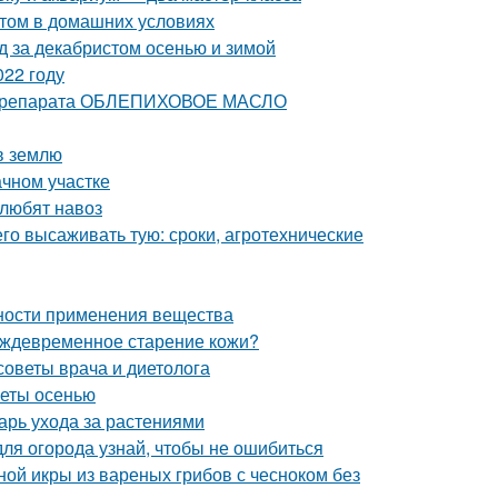
стом в домашних условиях
д за декабристом осенью и зимой
022 году
е препарата ОБЛЕПИХОВОЕ МАСЛО
 в землю
ачном участке
 любят навоз
его высаживать тую: сроки, агротехнические
нности применения вещества
еждевременное старение кожи?
 советы врача и диетолога
веты осенью
арь ухода за растениями
для огорода узнай, чтобы не ошибиться
ной икры из вареных грибов с чесноком без