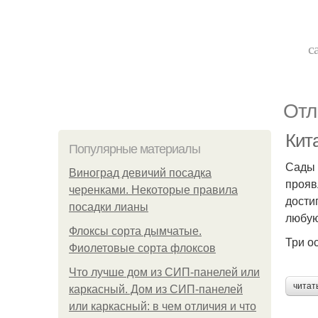
с
Отл
Кит
Популярные материалы
Сады 
Виноград девичий посадка
прояв
черенками. Некоторые правила
дости
посадки лианы
любую
Флоксы сорта дымчатые.
Три о
Фиолетовые сорта флоксов
Что лучше дом из СИП-панелей или
читат
каркасный. Дом из СИП-панелей
или каркасный: в чем отличия и что