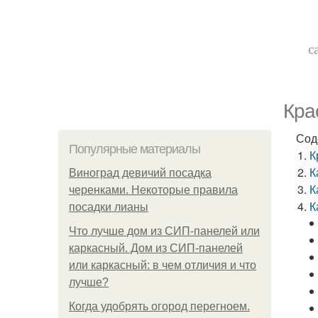
с
Кра
Сод
Популярные материалы
К
К
Виноград девичий посадка
К
черенками. Некоторые правила
К
посадки лианы
Что лучше дом из СИП-панелей или
каркасный. Дом из СИП-панелей
или каркасный: в чем отличия и что
лучше?
Когда удобрять огород перегноем.