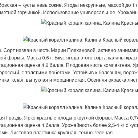
овская – кусты невысокие. Ягоды некрупные, массой до 1 г,
аметной горчинкой. Использование универсальное. Урожайнос
. Сорт назван в честь Марии Плехановой, активно занима
лой формы. Масса 0,6 г. Вкус ягода этого сорта калины крас
тационная оценка 4,2 балла. Плодовая кисть компактная. Уро
орослый, с толстыми побегами. Устойчив к болезням, пораж
инка голая, выпуклая и морщинистая. Осенняя окраска лист
ая Гроздь. Ярко-красные плоды округлой формы. Масса 0,74 
тационная оценка 4 балла. Урожайность более 2,5-4 кг с ку
ами. Листовая пластинка крупная, темно-зеленая.