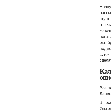
Начну
рассм
эту т
гореч
конеч
негат
октяб
подмо
суток
сдела
Кал
опи
Все п
Ленин
В пос
Ульге