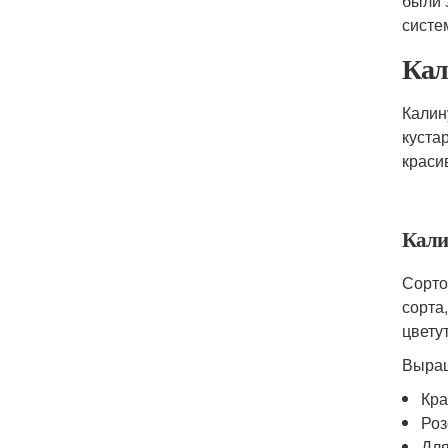
были 
систе
Кал
Калин
куста
краси
Кали
Сорто
сорта
цвету
Выращ
Кра
Роз
Для