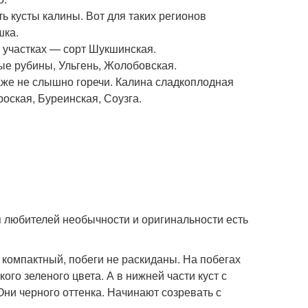
ь кусты калины. Вот для таких регионов
шка.
 участках — сорт Шукшинская.
ые рубины, Ульгень, Жолобовская.
аже не слышно горечи. Калина сладкоплодная
оская, Буреинская, Соузга.
я любителей необычности и оригинальности есть
т компактный, побеги не раскиданы. На побегах
ого зеленого цвета. А в нижней части куст с
ни черного оттенка. Начинают созревать с