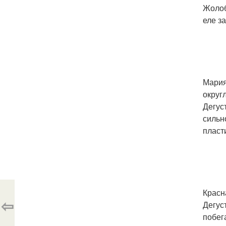
Жолоб
еле з
Мария
округ
Дегус
сильн
пласт
Красн
⇦
Дегус
побег