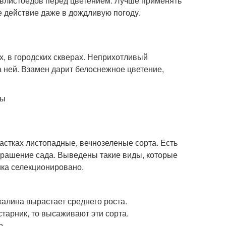
ов­листоедов перед цветением. Лучше применять
 действие даже в дождливую погоду.
х, в городских скверах. Неприхотливый
а ней. Взамен дарит белоснежное цветение,
астках листопадные, вечнозеленые сорта. Есть
украшение сада. Выведены такие виды, которые
ика селекционировано.
калина вырастает среднего роста.
тарник, то высаживают эти сорта.
о.