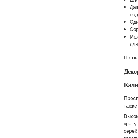
Даж
под
Оди
Сор
Мож
для
Погов
Деко
Кали
Прост
также
Высок
красу
сереб