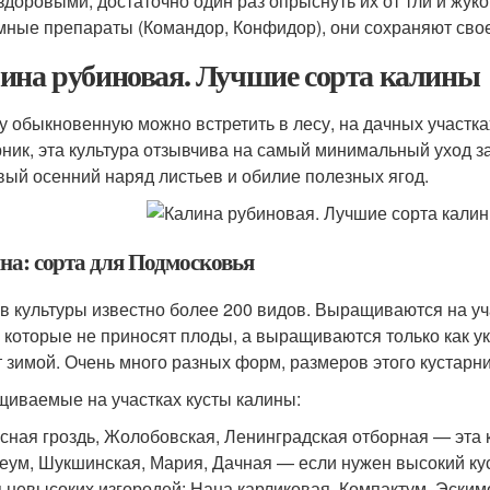
здоровыми, достаточно один раз опрыснуть их от тли и жук
мные препараты (Командор, Конфидор), они сохраняют свое
ина рубиновая. Лучшие сорта калины
у обыкновенную можно встретить в лесу, на дачных участка
рник, эта культура отзывчива на самый минимальный уход з
вый осенний наряд листьев и обилие полезных ягод.
на: сорта для Подмосковья
в культуры известно более 200 видов. Выращиваются на уч
, которые не приносят плоды, а выращиваются только как 
т зимой. Очень много разных форм, размеров этого кустарн
иваемые на участках кусты калины:
сная гроздь, Жолобовская, Ленинградская отборная — эта 
еум, Шукшинская, Мария, Дачная — если нужен высокий кус
 невысоких изгородей: Нана карликовая, Компактум, Эским