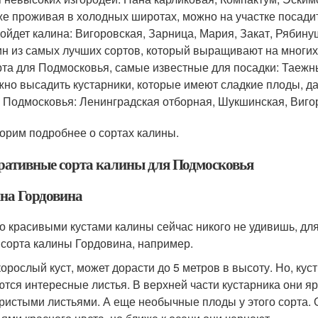
е проживая в холодных широтах, можно на участке посадит
ойдет калина: Вигоровская, Зарница, Мария, Закат, Рябину
н из самых лучших сортов, который выращивают на многих
та для Подмосковья, самые известные для посадки: Таежн
но высадить кустарники, которые имеют сладкие плоды, д
 Подмосковья: Ленинградская отборная, Шукшинская, Вигор
орим подробнее о сортах калины.
ративные сорта калины для Подмосковья
на Гордовина
о красивыми кустами калины сейчас никого не удивишь, дл
 сорта калины Гордовина, например.
орослый куст, может дорасти до 5 метров в высоту. Но, кус
ются интересные листья. В верхней части кустарника они ярк
ристыми листьями. А еще необычные плоды у этого сорта. О