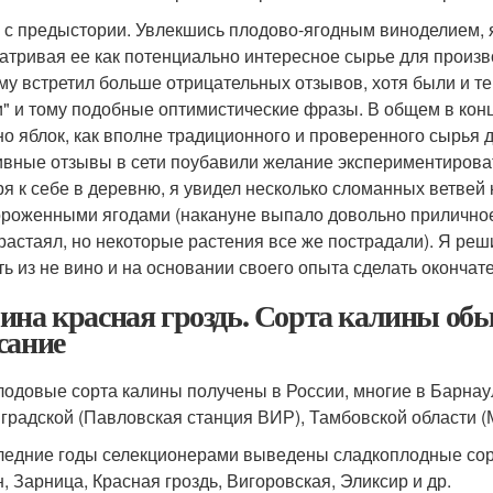
 с предыстории. Увлекшись плодово-ягодным виноделием, я
атривая ее как потенциально интересное сырье для произво
ему встретил больше отрицательных отзывов, хотя были и те,
и" и тому подобные оптимистические фразы. В общем в конце
но яблок, как вполне традиционного и проверенного сырья д
ивные отзывы в сети поубавили желание экспериментировать
ря к себе в деревню, я увидел несколько сломанных ветвей
роженными ягодами (накануне выпало довольно приличное 
 растаял, но некоторые растения все же пострадали). Я реш
ть из не вино и на основании своего опыта сделать оконча
ина красная гроздь. Сорта калины обы
сание
лодовые сорта калины получены в России, многие в Барнау
градской (Павловская станция ВИР), Тамбовской области (
ледние годы селекционерами выведены сладкоплодные сор
н, Зарница, Красная гроздь, Вигоровская, Эликсир и др.