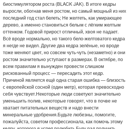
биостимулятором роста (BLACK JAK). В итоге кедры
выросли, обогнав меня ростом, но самый мощный из них
последний год стал белеть; Не желтеть, как умирающее
дерево, а именно становиться белым с лёгким желтым
оттенком. Годовой прирост отличный, хвоя не падает.
Всё вроде нормально, но такого бело-желтоватого кедра
я негде не видел. Другие два кедра зелёные, но вроде
тоже меняют цвет, но совсем чуть-чуть (незаметно) и они
ростом значительно уступают в размерах. В октябре, по
всем правилам я вынужден провести слишком
рискованный процесс — пересадить этот кедр.
Причиной является ещё одна старая ошибка — близость
с европейской сосной (один метр), которая превосходно
себя чувствует.Некоторые люди советуют значительно
уменьшить полив, некоторые говорят, что в почве не
хватает питательных веществ и надо внести
минеральные удобрения.Будьте любезны, помогите,
пожалуйста, советом профессионала, как помочь этому
кедру, которого я успел полюбить.Буду рад получить