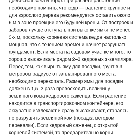
древесная зола и торф. При расчете расстояния
необходимо помнить, что кедр — растение крупное и
для взрослого дерева рекомендуется оставить около
6 м в зоне проекции его будущей кроны. От построек и
заборов лучше отступать при выкопке ямки не менее
3-х м, поскольку корневая система кедра настолько
мощная, что с течением времени начнет разрушать
фундамент. Если места на садовом участке много, то
хорошо высаживать рядом 2–3 кедровых экземпляра.
Перед тем, как вырыть яму для посадки, грунт в 3-
метровом радиусе от запланированного места
необходимо перекопать. Размер ямы для посадки
должен в 1,5–2 раза превосходить величину
земляного кома кедрового саженца. Если растение
находится в транспортировочном контейнере, его
аккуратно извлекают и сразу высаживают, стараясь
не разрушить земляной ком (посадка методом
перевалки). Если кедровый саженец с открытой
корневой системой, то предварительно корни