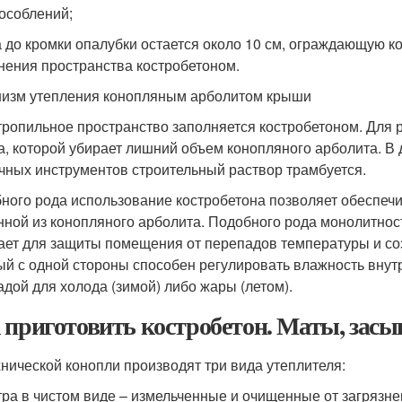
особлений;
да до кромки опалубки остается около 10 см, ограждающую 
нения пространства костробетоном.
изм утепления конопляным арболитом крыши
ропильное пространство заполняется костробетоном. Для 
а, которой убирает лишний объем конопляного арболита. 
чных инструментов строительный раствор трамбуется.
ного рода использование костробетона позволяет обеспечи
нной из конопляного арболита. Подобного рода монолитно
ает для защиты помещения от перепадов температуры и соз
ый с одной стороны способен регулировать влажность внут
адой для холода (зимой) либо жары (летом).
 приготовить костробетон. Маты, засы
хнической конопли производят три вида утеплителя:
стра в чистом виде – измельченные и очищенные от загрязне