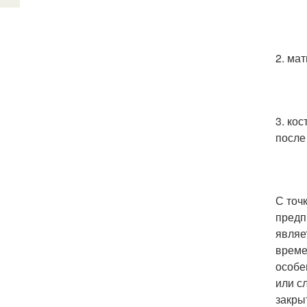
2. ма
3. ко
после
С точ
предп
являе
време
особе
или с
закры