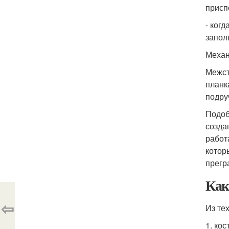
присп
- ког
запол
Механ
Межст
планк
подру
Подоб
созда
работ
котор
прегр
Как
⇦
Из те
1. ко