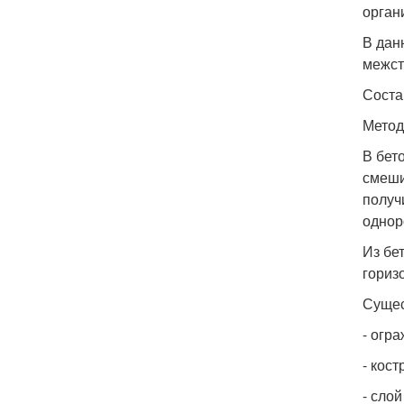
орган
В дан
межст
Соста
Метод
В бет
смеши
получ
однор
Из бе
гориз
Сущес
- огр
- кос
- сло