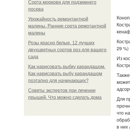
Сорта моркови для подзимнего
посева
Коноп
Урожайность ремонтантной
Костра
малины. Ранние сорта ремотантной
кенафа
малины
Костр
Розы красно белые. 12 лучших
29 %)
двухцветных сортов роз для вашего
сада
Из ко
Костро
Как нарисовать рыбку карандашом.
Как нарисовать рыбу карандашом
Также
поэтапно для начинающих?
может
адсор
Советы экспертов при лечении
прыщей. Что можно сделать дома
Для п
прочн
что н
обраб
в них