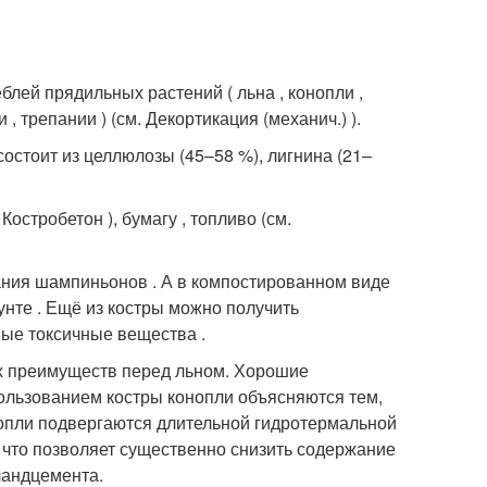
еблей прядильных растений ( льна , конопли ,
, трепании ) (см. Декортикация (механич.) ).
остоит из целлюлозы (45–58 %), лигнина (21–
остробетон ), бумагу , топливо (см.
ния шампиньонов . А в компостированном виде
нте . Ещё из костры можно получить
ые токсичные вещества .
х преимуществ перед льном. Хорошие
ользованием костры конопли объясняются тем,
нопли подвергаются длительной гидротермальной
, что позволяет существенно снизить содержание
ландцемента.