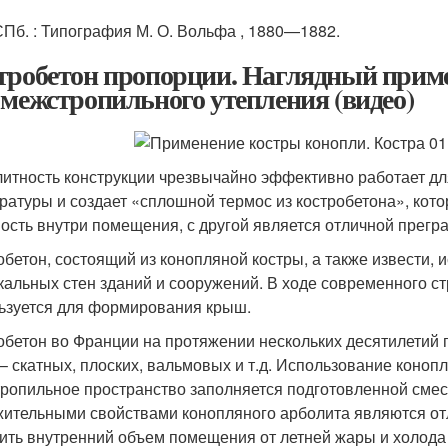
СПб.
: Типография М. О. Вольфа , 1880—1882.
тробетон пропорции. Наглядный приме
 межстропильного утепления (видео)
итность конструкции чрезвычайно эффективно работает д
ратуры и создает «сплошной термос из костробетона», кот
ость внутри помещения, с другой является отличной прегра
обетон, состоящий из конопляной костры, а также извести,
кальных стен зданий и сооружений. В ходе современного с
ьзуется для формирования крыш.
обетон во Франции на протяжении нескольких десятилетий 
– скатных, плоских, вальмовых и т.д. Использование коноп
ропильное пространство заполняется подготовленной смесь
ительными свойствами конопляного арболита являются от
ить внутренний объем помещения от летней жары и холода 