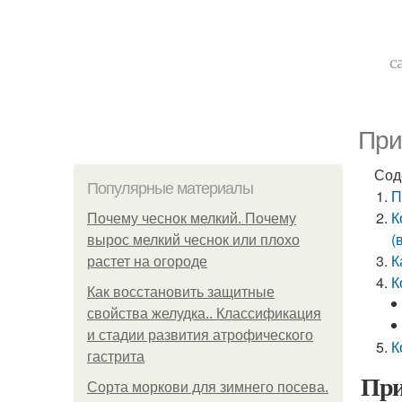
с
При
Сод
Популярные материалы
П
К
Почему чеснок мелкий. Почему
(
вырос мелкий чеснок или плохо
К
растет на огороде
К
Как восстановить защитные
свойства желудка.. Классификация
и стадии развития атрофического
К
гастрита
При
Сорта моркови для зимнего посева.