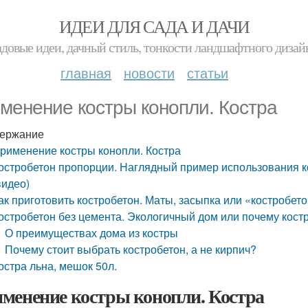
ИДЕИ ДЛЯ САДА И ДАЧИ
адовые идеи, дачный стиль, тонкости ландшафтного дизай
главная
новости
статьи
менение костры конопли. Костра
ержание
рименение костры конопли. Костра
остробетон пропорции. Наглядный пример использования к
видео)
ак приготовить костробетон. Маты, засыпка или «костробет
остробетон без цемента. Экологичный дом или почему кост
О преимуществах дома из костры
Почему стоит выбрать костробетон, а не кирпич?
остра льна, мешок 50л.
менение костры конопли. Костра