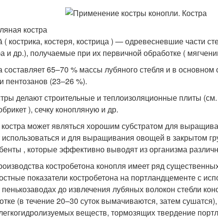
ляная костра
́ ( кострика, костеря, кострица ) — одревесневшие части ст
 и др.), получаемые при их первичной обработке ( мягчении 
а составляет 65–70 % массы лубяного стебля и в основном с
 и пентозанов (23–26 %).
стры делают строительные и теплоизоляционные плиты (см. К
брикет ), сечку конопляную и др.
 костра может являться хорошим субстратом для выращива
 использоваться и для выращивания овощей в закрытом гру
бенты , которые эффективно выводят из организма различн
роизводства костробетона конопля имеет ряд существенны
остные показатели костробетона на портландцементе с исп
а пенькозаводах до извлечения лубяных волокон стебли ко
отке (в течение 20–30 суток вымачиваются, затем сушатся)
 легкогидролизуемых веществ, тормозящих твердение порт