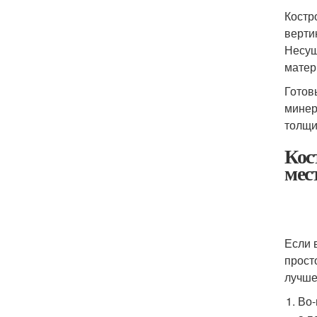
Костр
верти
Несущ
матер
Готов
минер
толщи
Кос
мес
Если 
прост
лучше
Во-