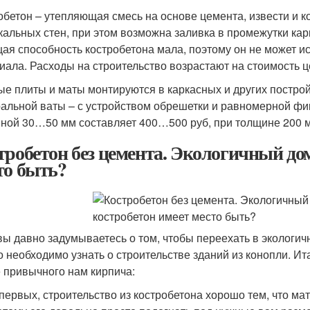
обетон – утепляющая смесь на основе цемента, извести и 
кальных стен, при этом возможна заливка в промежутки ка
ая способность костробетона мала, поэтому он не может ис
иала. Расходы на строительство возрастают на стоимость ц
ые плиты и маты монтируются в каркасных и других постройк
альной ваты – с устройством обрешетки и равномерной фи
ной 30…50 мм составляет 400…500 руб, при толщине 200 мм 
тробетон без цемента. Экологичный до
то быть?
вы давно задумываетесь о том, чтобы переехать в экологичн
о необходимо узнать о строительстве зданий из конопли. Ит
 привычного нам кирпича:
первых, строительство из костробетона хорошо тем, что мат