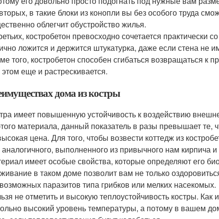
отому его довольно просто подогнать под нужные вам разм
вторых, в такие блоки из конопли вы без особого труда смож
ественно облегчит обустройство жилья.
ретьих, костробетон превосходно сочетается практически с
ично ложится и держится штукатурка, даже если стена не и
ме того, костробетон способен сгибаться возвращаться к п
 этом еще и растрескивается.
еимуществах дома из костры
тра имеет повышенную устойчивость к воздействию внешне
этого материала, данный показатель в разы превышает те, 
ысокая цена. Для того, чтобы возвести коттедж из костробет
 аналогичного, выполненного из привычного нам кирпича и 
ериал имеет особые свойства, которые определяют его би
живание в таком доме позволит вам не только оздоровиться
возможных паразитов типа грибков или мелких насекомых.
ьзя не отметить и высокую теплоустойчивость костры. Как 
ольно высокий уровень температуры, а потому в вашем дом