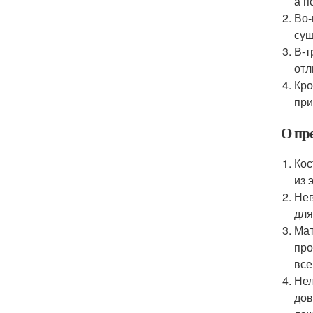
а п
Во-
сущ
В-т
отл
Кро
при
О пр
Кос
из 
Нев
для
Мат
про
все
Нел
дов