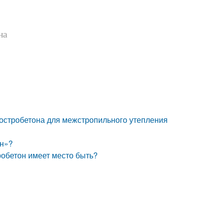
на
остробетона для межстропильного утепления
он»?
робетон имеет место быть?