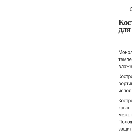
Кос
для
Монол
темпе
влажн
Костр
верти
испол
Костр
крыш 
межст
Полож
защит