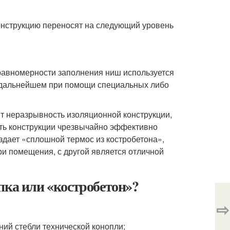
конструкцию переносят на следующий уровень
равномерности заполнения ниш используется
В дальнейшем при помощи специальных либо
т неразрывность изоляционной конструкции,
сть конструкции чрезвычайно эффективно
дает «сплошной термос из костробетона»,
ри помещения, с другой является отличной
пка или «костробетон»?
⇨
ний стебли технической конопли;