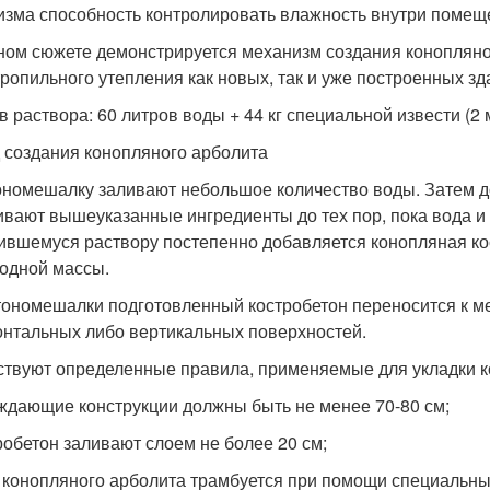
изма способность контролировать влажность внутри помещ
ном сюжете демонстрируется механизм создания конопляно
ропильного утепления как новых, так и уже построенных зд
в раствора: 60 литров воды + 44 кг специальной извести (2 
 создания конопляного арболита
ономешалку заливают небольшое количество воды. Затем д
вают вышеуказанные ингредиенты до тех пор, пока вода и 
ившемуся раствору постепенно добавляется конопляная кос
одной массы.
тономешалки подготовленный костробетон переносится к ме
онтальных либо вертикальных поверхностей.
твуют определенные правила, применяемые для укладки к
аждающие конструкции должны быть не менее 70-80 см;
тробетон заливают слоем не более 20 см;
й конопляного арболита трамбуется при помощи специальн