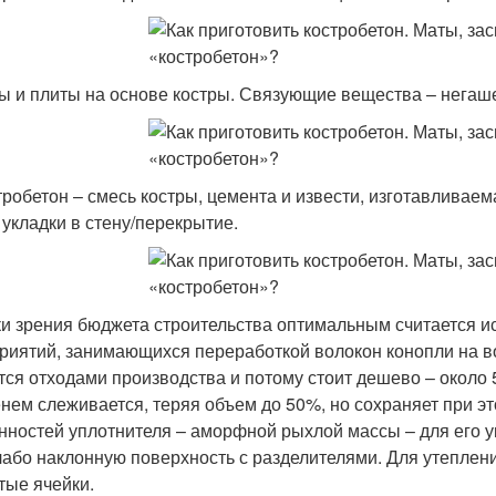
ты и плиты на основе костры. Связующие вещества – негаш
стробетон – смесь костры, цемента и извести, изготавливае
 укладки в стену/перекрытие.
ки зрения бюджета строительства оптимальным считается ис
риятий, занимающихся переработкой волокон конопли на во
тся отходами производства и потому стоит дешево – около 5
нем слеживается, теряя объем до 50%, но сохраняет при э
нностей уплотнителя – аморфной рыхлой массы – для его у
лабо наклонную поверхность с разделителями. Для утеплен
тые ячейки.