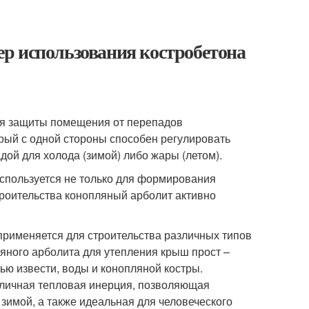
р использования костробетона
ля защиты помещения от перепадов
орый с одной стороны способен регулировать
дой для холода (зимой) либо жары (летом).
 используется не только для формирования
троительства конопляный арболит активно
применяется для строительства различных типов
ляного арболита для утепления крыш прост –
ю извести, воды и конопляной костры.
личная тепловая инерция, позволяющая
зимой, а также идеальная для человеческого