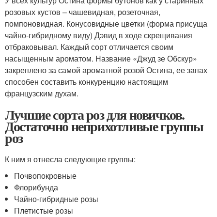
У всех культур Остина формы бутонов как у старинных
розовых кустов – чашевидная, розеточная,
помпоновидная. Конусовидные цветки (форма присуща
чайно-гибридному виду) Дэвид в ходе скрещивания
отбраковывал. Каждый сорт отличается своим
насыщенным ароматом. Название «Джуд зе Обскур»
закреплено за самой ароматной розой Остина, ее запах
способен составить конкуренцию настоящим
французским духам.
Лучшие сорта роз для новичков.
Достаточно неприхотливые группы
роз
К ним я отнесла следующие группы:
Почвопокровные
Флорибунда
Чайно-гибридные розы
Плетистые розы