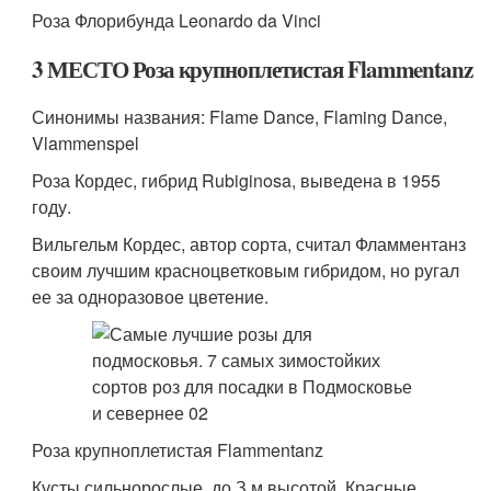
Роза Флорибунда Leonardo da Vinci
3 МЕСТО Роза крупноплетистая Flammentanz
Синонимы названия: Flame Dance, Flaming Dance,
Vlammenspel
Роза Кордес, гибрид Rubiginosa, выведена в 1955
году.
Вильгельм Кордес, автор сорта, считал Фламментанз
своим лучшим красноцветковым гибридом, но ругал
ее за одноразовое цветение.
Роза крупноплетистая Flammentanz
Кусты сильнорослые, до З м высотой. Красные