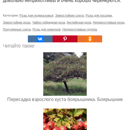
довольно неприхотливы и очень хорошо черенкуются.
Категории:
Розы для подмосковья
,
Зимостойкие сорта
,
Розы для посадки
,
Зимостойкие розы
,
Чайно-гибридная роза
,
Английская роза
,
Неприхотливые розы
,
Популярные сорта
,
Розы для новичков
,
Неприхотливые группы
Читайте также
Пересадка взрослого куста боярышника. Боярышник