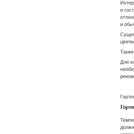
Интер
и сос
оттен
и обы
Сущес
цветки
Также
Для х
необх
реком
Горте
Горте
Темпе
должн