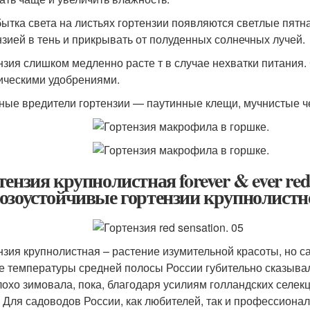
бытка света на листьях гортензии появляются светлые пятн
нзией в тень и прикрывать от полуденных солнечных лучей.
нзия слишком медленно расте т в случае нехватки питания
ическими удобрениями.
ные вредители гортензии — паутинные клещи, мучнистые ч
тензия крупнолистная forever & ever red
озоустойчивые гортензии крупнолистн
нзия крупнолистная – растение изумительной красоты, но с
е температуры средней полосы России губительно сказывали
лохо зимовала, пока, благодаря усилиям голландских селек
. Для садоводов России, как любителей, так и профессионал