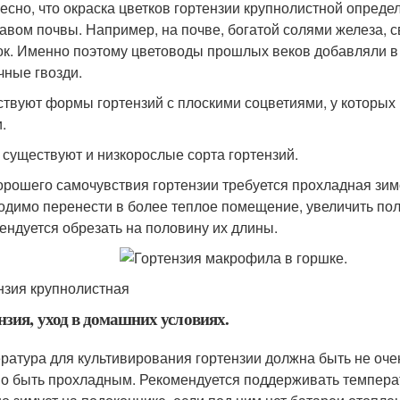
есно, что окраска цветков гортензии крупнолистной опреде
тавом почвы. Например, на почве, богатой солями железа, 
ок. Именно поэтому цветоводы прошлых веков добавляли в 
чные гвозди.
твуют формы гортензий с плоскими соцветиями, у которы
.
 существуют и низкорослые сорта гортензий.
орошего самочувствия гортензии требуется прохладная зим
одимо перенести в более теплое помещение, увеличить пол
ендуется обрезать на половину их длины.
нзия крупнолистная
нзия, уход в домашних условиях.
ратура для культивирования гортензии должна быть не оче
о быть прохладным. Рекомендуется поддерживать температ