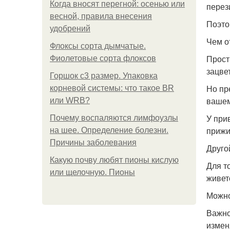
Когда вносят перегной: осенью или
перез
весной, правила внесения
Поэто
удобрений
Чем о
Флоксы сорта дымчатые.
Прост
Фиолетовые сорта флоксов
зацвет
Горшок с3 размер. Упаковка
Но пр
корневой системы: что такое BR
вашем
или WRB?
У при
Почему воспаляются лимфоузлы
прижи
на шее. Определение болезни.
Причины заболевания
Друго
Какую почву любят пионы кислую
Для т
или щелочную. Пионы
живет
Можно
Важно
измен