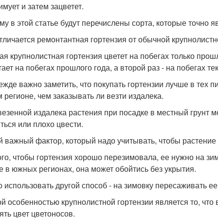
имует и затем зацветет.
му в этой статье будут перечислены сорта, которые точно 
тличается ремонтантная гортензия от обычной крупнолистн
ая крупнолистная гортензия цветет на побегах только прошл
ает на побегах прошлого года, а второй раз - на побегах те
ежде важно заметить, что покупать гортензии лучше в тех п
 регионе, чем заказывать ли везти издалека.
везенной издалека растения при посадке в местный грунт м
ться или плохо цвести.
й важный фактор, который надо учитывать, чтобы растение ц
ого, чтобы гортензия хорошо перезимовала, ее нужно на зим
е в южных регионах, она может обойтись без укрытия.
 использовать другой способ - на зимовку пересаживать ее 
й особенностью крупнолистной гортензии является то, что 
ять цвет цветоносов.