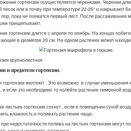
ожение гортензии осуществляется черенками. Черенки длин
й песок или в почву при температуре 22-25° и накрывают 
х пор, пока не появится первый лист. После рассаживания 
шки прищипывают.
ние гортензии длится с апреля по ноябрь. На концах побег
гающие в диаметре 20 см. На одном растении может находит
нзия крупнолистная
ни и вредители гортензии.
я гортензии желтеют . Это возможно в случае уменьшения 
, и если это необходимо то полейте растение лимонной вод
ки листьев гортензии сохнут , если в помещении сухой воз
чить влажность и поливать растении чаще.
 при недостаточности полива на листьях гортензии могут 
ать чаще и увеличить влажность.