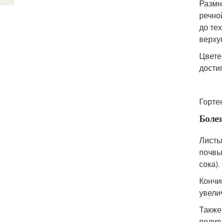
Размн
речно
до те
верху
Цвете
дости
Горте
Болез
Листь
почвы
сока).
Кончи
увели
Также
полив