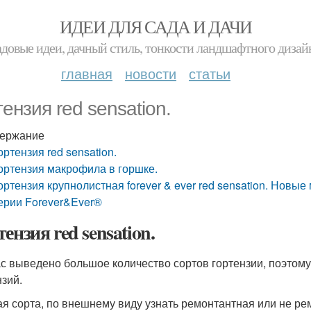
ИДЕИ ДЛЯ САДА И ДАЧИ
адовые идеи, дачный стиль, тонкости ландшафтного дизай
главная
новости
статьи
тензия red sensation.
ержание
ортензия red sensation.
ортензия макрофила в горшке.
ортензия крупнолистная forever & ever red sensation. Новы
ерии Forever&Ever®
ензия red sensation.
с выведено большое количество сортов гортензии, поэтому
нзий.
ая сорта, по внешнему виду узнать ремонтантная или не рем