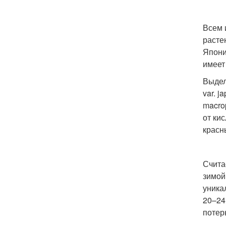
Всем 
расте
Япони
имеет
Выдел
var. 
macro
от ки
красн
Счита
зимой
уника
20–24
потер