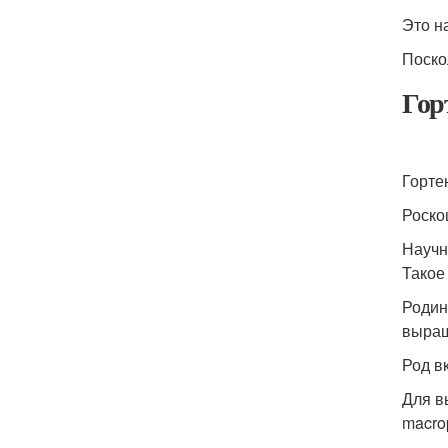
Это н
Поско
Гор
Горте
Роско
Научн
Такое
Родин
выращ
Род в
Для в
macro