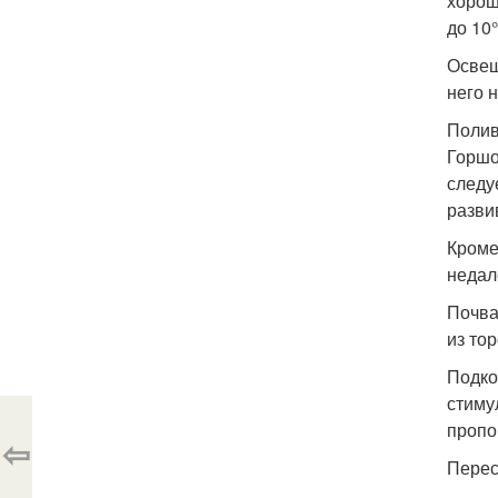
хорош
до 10
Освещ
него 
Полив
Горшо
следу
разви
Кроме
недал
Почва
из то
Подко
стиму
пропо
⇦
Перес