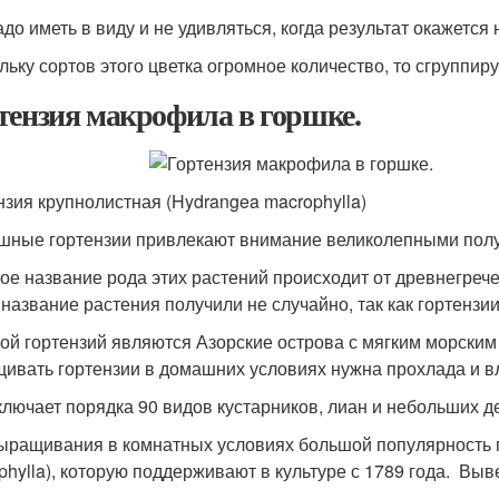
адо иметь в виду и не удивляться, когда результат окажется
льку сортов этого цветка огромное количество, то сгруппиру
тензия макрофила в горшке.
нзия крупнолистная (Hydrangea macrophylla)
шные гортензии привлекают внимание великолепными пол
ое название рода этих растений происходит от древнегрече
 название растения получили не случайно, так как гортензи
ой гортензий являются Азорские острова с мягким морским
ивать гортензии в домашних условиях нужна прохлада и в
ключает порядка 90 видов кустарников, лиан и небольших д
ыращивания в комнатных условиях большой популярность п
phylla), которую поддерживают в культуре с 1789 года. Выв