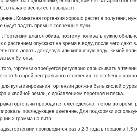
о зимует на подоконнике, если под ним нет батареи отопле
°С, в начале весны ее повышают.
ение . Комнатная гортензия хорошо растет в полутени, нужн
не будут падать прямые солнечные лучи.
 . Гортензия влаголюбива, поэтому поливать нужно обильно
к с растением опускают на время в воду, после чего дают в
ет использовать дождевую или кипяченую воду. Зимой полив
ваться бутоны.
 того, гортензию требуется регулярно опрыскивать в течени
еко от батарей центрального отопления, то особенно важн
 для культивирования гортензии должна быть кислой с уров
рфа и хвойной земли, с добавлением перегноя и песка.
рмка гортензии проводится еженедельно: летом во время ро
лировать последующее цветение. Для подкормки использу
рции 2 грамма на литр.
адка гортензии производится раз в 2-3 года в горшок в 1,