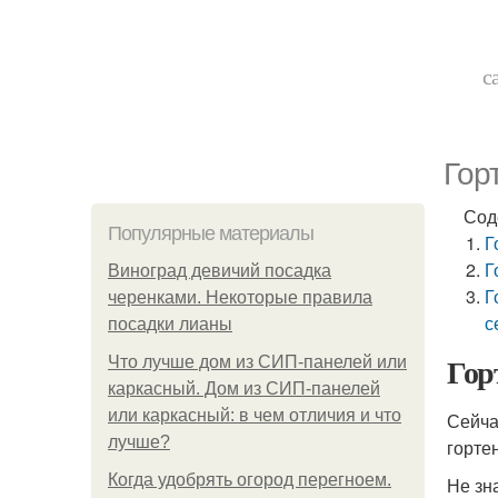
с
Гор
Сод
Популярные материалы
Г
Г
Виноград девичий посадка
Г
черенками. Некоторые правила
с
посадки лианы
Горт
Что лучше дом из СИП-панелей или
каркасный. Дом из СИП-панелей
или каркасный: в чем отличия и что
Сейча
лучше?
горте
Когда удобрять огород перегноем.
Не зн