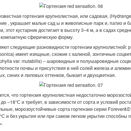
известная гортензия крупнолистная, или садовая, (Hydrang
ние , украшает малые сад ы и живописные парк и, патио и б
и, этот кустарник достигает в высоту 3–4 м, а в садах сре
 компактную сферическую форму.
яют следующие разновидности гортензии крупнолистной: ра
japonica) имеет изящные, схожие с калиной, зонтичные соцв
phylla var. mutabilis) – шаровидные и полушаровидные соцв
слотности почвы и присутствия в ней солей железа и алюмин
ых, синих и лиловых оттенков, бывает и двухцветная.
ется, что гортензия крупнолистная недостаточно морозост
 до –18°С и требует, в зависимости от сорта и условий рост
льные, морозоустойчивые сорта гортензии серии Forever&
°С и без укрытия или при самом легком укрытии способны п
ь.