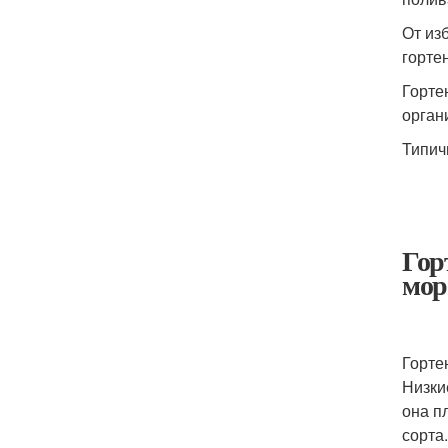
От из
горте
Горте
орган
Типич
Гор
мор
Горте
Низки
она п
сорта