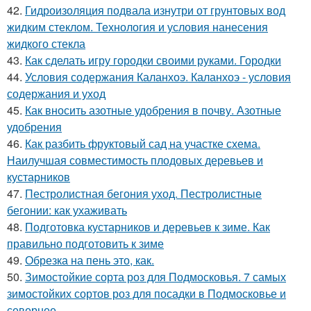
42.
Гидроизоляция подвала изнутри от грунтовых вод
жидким стеклом. Технология и условия нанесения
жидкого стекла
43.
Как сделать игру городки своими руками. Городки
44.
Условия содержания Каланхоэ. Каланхоэ - условия
содержания и уход
45.
Как вносить азотные удобрения в почву. Азотные
удобрения
46.
Как разбить фруктовый сад на участке схема.
Наилучшая совместимость плодовых деревьев и
кустарников
47.
Пестролистная бегония уход. Пестролистные
бегонии: как ухаживать
48.
Подготовка кустарников и деревьев к зиме. Как
правильно подготовить к зиме
49.
Обрезка на пень это, как.
50.
Зимостойкие сорта роз для Подмосковья. 7 самых
зимостойких сортов роз для посадки в Подмосковье и
севернее