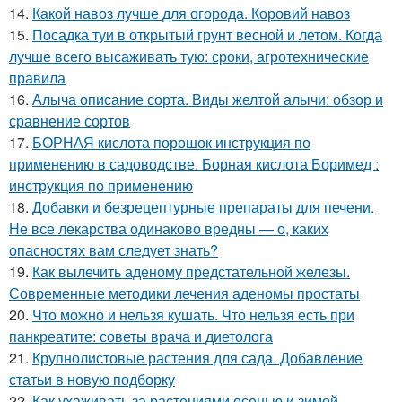
14.
Какой навоз лучше для огорода. Коровий навоз
15.
Посадка туи в открытый грунт весной и летом. Когда
лучше всего высаживать тую: сроки, агротехнические
правила
16.
Алыча описание сорта. Виды желтой алычи: обзор и
сравнение сортов
17.
БОРНАЯ кислота порошок инструкция по
применению в садоводстве. Борная кислота Боримед :
инструкция по применению
18.
Добавки и безрецептурные препараты для печени.
Не все лекарства одинаково вредны — о, каких
опасностях вам следует знать?
19.
Как вылечить аденому предстательной железы.
Современные методики лечения аденомы простаты
20.
Что можно и нельзя кушать. Что нельзя есть при
панкреатите: советы врача и диетолога
21.
Крупнолистовые растения для сада. Добавление
статьи в новую подборку
22.
Как ухаживать за растениями осенью и зимой.