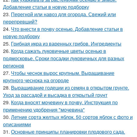
Добавление статьи в новую подборку
23.
Перегной или навоз для огорода. Свежий или
перепревший?
24.
Что внести в почву осенью. Добавление статьи в
новую подборку
25.
Грибная икра из варенных грибов. Ингредиенты
26.
Когда сажать луковичные цветы осенью в
подмосковье. Сроки посадки луковичных для разных
регионов
27.
Чтобы чеснок вырос крупным. Выращивание
крупного чеснока на огороде
28.
Выращивание годеции из семян в открытом грунте.
Уход за рассадой и высадка в открытый грунт
29.
Когда вносят мочевину в почву. Инструкция по
применению удобрения "мочевина"
30.
Летние сорта желтых яблок. 50 сортов яблок с фото и
описаниями
31.
Основные принципы планировки плодового сада.