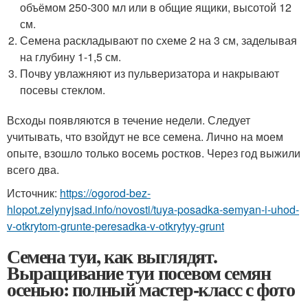
объёмом 250-300 мл или в общие ящики, высотой 12
см.
Семена раскладывают по схеме 2 на 3 см, заделывая
на глубину 1-1,5 см.
Почву увлажняют из пульверизатора и накрывают
посевы стеклом.
Всходы появляются в течение недели. Следует
учитывать, что взойдут не все семена. Лично на моем
опыте, взошло только восемь ростков. Через год выжили
всего два.
Источник:
https://ogorod-bez-
hlopot.zelynyjsad.info/novosti/tuya-posadka-semyan-i-uhod-
v-otkrytom-grunte-peresadka-v-otkrytyy-grunt
Семена туи, как выглядят.
Выращивание туи посевом семян
осенью: полный мастер-класс с фото