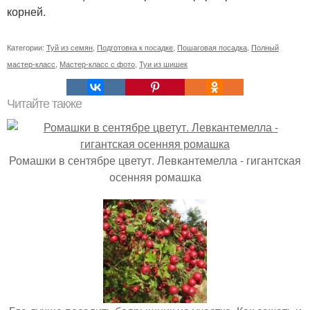
корней.
Категории:
Туй из семян
,
Подготовка к посадке
,
Пошаговая посадка
,
Полный
мастер-класс
,
Мастер-класс с фото
,
Туи из шишек
Читайте также
Ромашки в сентябре цветут. Левкантемелла - гигантская
осенняя ромашка