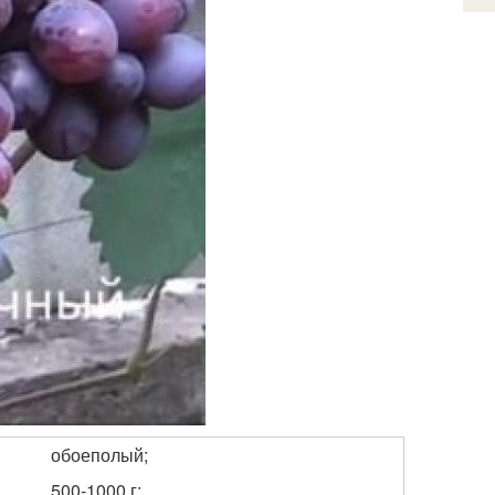
обоеполый;
500-1000 г;