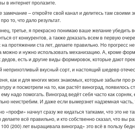
 вы в интернет пролазите.
е замечание – откройте свой канал и делитесь там своими з
 про то, что дало результат.
онец, третье, я прекрасно понимаю ваше желание убедить в
иться от конкурентов, а также доказать всем в первую очере
с на протяжении ста лет, делаете правильно. Но прогресс не
а можно и нужно использовать механизацию. А, кроме форм
 дедов, есть и другие виды формировок, которые дают пре
 неприхотливый вкусный сорт, и настоящий шедевр отечест
еня, как и для многих моих знакомых, которые забыли про
атуру и посмотрели на то, как растёт виноград, появилось 
, ему надо помогать. Виноград ведёт себя часто как сорняк, 
льно неистребим. И даже если вымерзнет надземная часть, т
но «профи» начнут сразу же кидаться тапками, что это не та
ы делаете всё правильно, и кто собственно сказал, что вы р
 100 (200) лет выращивала виноград» это всё в пользу бедны