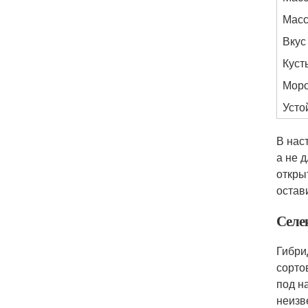
Масс
Вкус
Куст
Моро
Усто
В нас
а не 
откры
остав
Селе
Гибри
сорто
под н
неизв