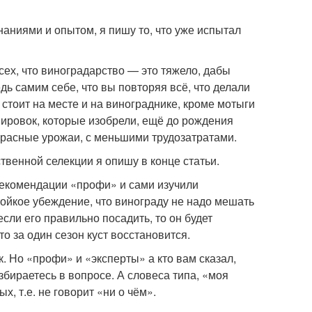
наниями и опытом, я пишу то, что уже испытал
сех, что виноградарство — это тяжело, дабы
дь самим себе, что вы повторяя всё, что делали
 стоит на месте и на винограднике, кроме мотыги
ировок, которые изобрели, ещё до рождения
красные урожаи, с меньшими трудозатратами.
венной селекции я опишу в конце статьи.
 рекомендации «профи» и сами изучили
стойкое убеждение, что винограду не надо мешать
если его правильно посадить, то он будет
о за один сезон куст восстановится.
к. Но «профи» и «эксперты» а кто вам сказал,
азбираетесь в вопросе. А словеса типа, «моя
х, т.е. не говорит «ни о чём».