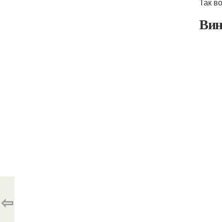
Так в
Вин
⇦