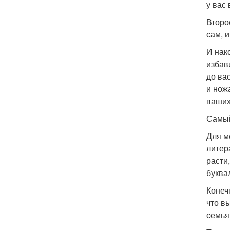
у вас
Второ
сам, и
И нак
избав
до ва
и нож
ваших
Самый
Для м
литер
расти
буква
Конеч
что в
семья