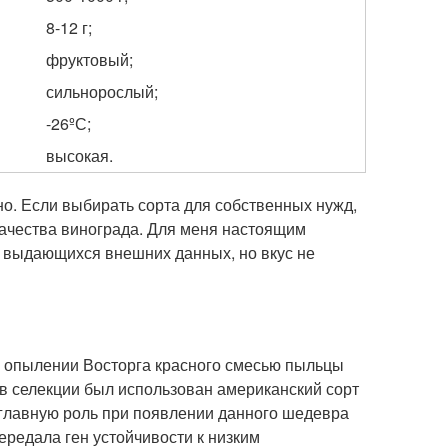
8-12 г;
фруктовый;
сильнорослый;
-26ºС;
высокая.
но. Если выбирать сорта для собственных нужд,
ачества винограда. Для меня настоящим
т выдающихся внешних данных, но вкус не
 опылении Восторга красного смесью пыльцы
 в селекции был использован американский сорт
 главную роль при появлении данного шедевра
ередала ген устойчивости к низким