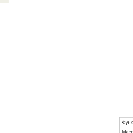
Функ
Масс