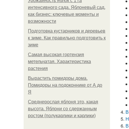
Урожайность яблок с 1 га
интенсивного сада. Яблоневый сад,
как бизнес: ключевые моменты и
возможности
Подготовка кустарников и деревьев
к зиме. Как правильно подготовить к
зиме
Самая высокая гортензия
метельчатая. Характеристика
растения
Вырастить помидоры дома.
Помидоры на подоконнике от А до
Я
Среднерослая яблоня это, какая
высота. Яблони со сдержанным
В
ростом (полукарлики и карлики)
Н
В