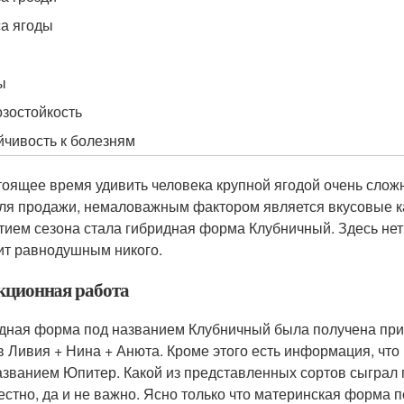
а ягоды
ы
зостойкость
йчивость к болезням
тоящее время удивить человека крупной ягодой очень слож
для продажи, немаловажным фактором является вкусовые к
тием сезона стала гибридная форма Клубничный. Здесь не
ит равнодушным никого.
кционная работа
дная форма под названием Клубничный была получена при
в Ливия + Нина + Анюта. Кроме этого есть информация, что
азванием Юпитер. Какой из представленных сортов сыграл
естно, да и не важно. Ясно только что материнская форма п