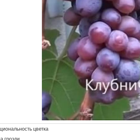
циональность цветка
а грозди