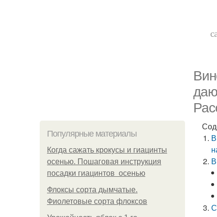
с
Вин
даю
Рас
Сод
Популярные материалы
В
н
Когда сажать крокусы и гиацинты
В
осенью. Пошаговая инструкция
посадки гиацинтов осенью
Флоксы сорта дымчатые.
Фиолетовые сорта флоксов
С