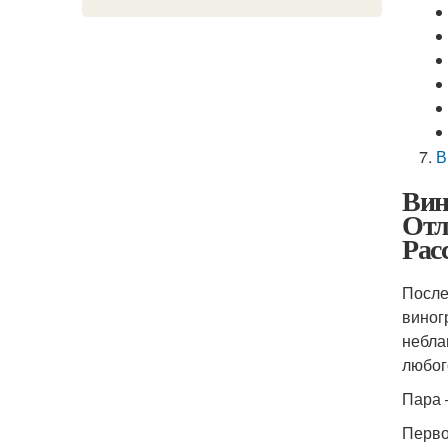
В
Вин
Отл
Рас
После
виног
небла
любог
Пара 
Перво