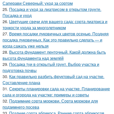
Саперави Северный: уход за сортом
25.
Посадка и уход за лиатрисом в открытом грунте.
Посадка и уход
26.
Цветущие свечи для вашего сада: сорта лиатриса и
тонкости ухода за многолетником
27.
Время посадки луковичных цветов осенью. Поздняя
посадка луковичных. Как это правильно сделать — и
когда сажать уже нельзя
28.
Высота фундамент ленточный. Какой должна быть
высота фундамента над землёй
29.
Посадка туи в открытый грунт. Выбор участка и
подготовка почвы
30.
Как правильно разбить фруктовый сад на участке.
Составление плана
31.
Секреты планировки сада на участке. Планирование
сада и огорода на участке: примеры и советы
32.
Подзимние сорта моркови. Сорта моркови для
подзимнего посева
33.
Поздние сорта абрикоса. Ранние сорта абрикосов