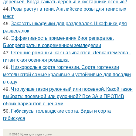
деревьев. Когда сажать деревья и кустарники осенью?
44.
Розы растут в тени. Английские розы для тенистых
мест
45.
Заказать шкафчики для раздевалок. Шкафчики для
раздевалок
46.
Эффективность применения биопрепаратов.
Биопрепараты в современном земледелии
47.
Осенние ромашки, как называются. Левкантемелла -
гигантская осенняя ромашка
48.
Низкорослые сорта гортензии. Сорта гортензии
метельчатой самые красивые и устойчивые для посадки
в саду
49.
Что лучше газон рулонный или посевной. Какой газон
выбрать: посевной или рулонной? Все ЗА и ПРОТИВ
обоих вариантов с ценами
50.
Гибискусы голландские сорта. Виды и сорта
гибискуса
© 2026 Идеи для сада и дачи