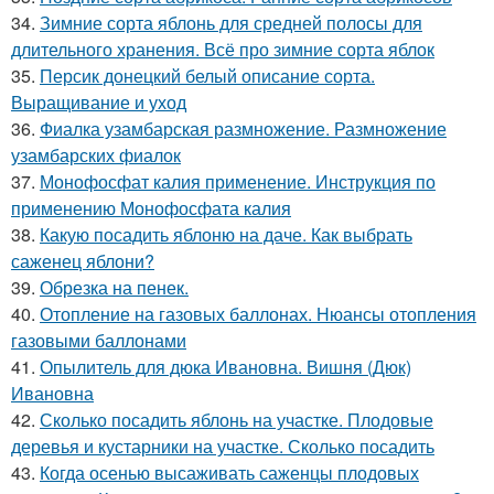
34.
Зимние сорта яблонь для средней полосы для
длительного хранения. Всё про зимние сорта яблок
35.
Персик донецкий белый описание сорта.
Выращивание и уход
36.
Фиалка узамбарская размножение. Размножение
узамбарских фиалок
37.
Монофосфат калия применение. Инструкция по
применению Монофосфата калия
38.
Какую посадить яблоню на даче. Как выбрать
саженец яблони?
39.
Обрезка на пенек.
40.
Отопление на газовых баллонах. Нюансы отопления
газовыми баллонами
41.
Опылитель для дюка Ивановна. Вишня (Дюк)
Ивановна
42.
Сколько посадить яблонь на участке. Плодовые
деревья и кустарники на участке. Сколько посадить
43.
Когда осенью высаживать саженцы плодовых