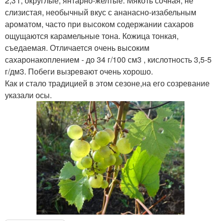
2,3 г, округлые, янтарно-желтые. Мякоть сочная, не
слизистая, необычный вкус с ананасно-изабельным
ароматом, часто при высоком содержании сахаров
ощущаются карамельные тона. Кожица тонкая,
съедаемая. Отличается очень высоким
сахаронакоплением - до 34 г/100 см3 , кислотность 3,5-5
г/дм3. Побеги вызревают очень хорошо.
Как и стало традицией в этом сезоне,на его созревание
указали осы.