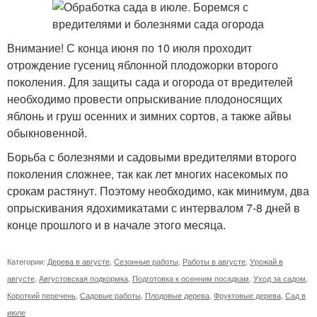
Внимание! С конца июня по 10 июля проходит
отрождение гусениц яблонной плодожорки второго
поколения. Для защиты сада и огорода от вредителей
необходимо провести опрыскивание плодоносящих
яблонь и груш осенних и зимних сортов, а также айвы
обыкновенной.
Борьба с болезнями и садовыми вредителями второго
поколения сложнее, так как лет многих насекомых по
срокам растянут. Поэтому необходимо, как минимум, два
опрыскивания ядохимикатами с интервалом 7-8 дней в
конце прошлого и в начале этого месяца.
Категории:
Дерева в августе
,
Сезонные работы
,
Работы в августе
,
Урожай в
августе
,
Августовская подкормка
,
Подготовка к осенним посадкам
,
Уход за садом
,
Короткий перечень
,
Садовые работы
,
Плодовые дерева
,
Фруктовые дерева
,
Сад в
июле