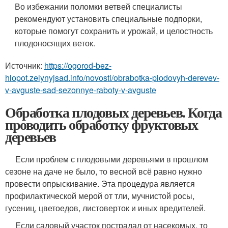
Во избежании поломки ветвей специалисты
рекомендуют установить специальные подпорки,
которые помогут сохранить и урожай, и целостность
плодоносящих веток.
Источник:
https://ogorod-bez-
hlopot.zelynyjsad.info/novosti/obrabotka-plodovyh-derevev-
v-avguste-sad-sezonnye-raboty-v-avguste
Обработка плодовых деревьев. Когда
проводить обработку фруктовых
деревьев
Если проблем с плодовыми деревьями в прошлом
сезоне на даче не было, то весной всё равно нужно
провести опрыскивание. Эта процедура является
профилактической мерой от тли, мучнистой росы,
гусениц, цветоедов, листоверток и иных вредителей.
Если садовый участок пострадал от насекомых, то