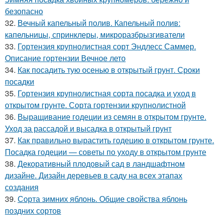
безопасно
32.
Вечный капельный полив. Капельный полив:
капельницы, спринклеры, микроразбрызгиватели
33.
Гортензия крупнолистная сорт Эндлесс Саммер.
Описание гортензии Вечное лето
34.
Как посадить тую осенью в открытый грунт. Сроки
посадки
35.
Гортензия крупнолистная сорта посадка и уход в
открытом грунте. Сорта гортензии крупнолистной
36.
Выращивание годеции из семян в открытом грунте.
Уход за рассадой и высадка в открытый грунт
37.
Как правильно вырастить годецию в открытом грунте.
Посадка годеции — советы по уходу в открытом грунте
38.
Декоративный плодовый сад в ландшафтном
дизайне. Дизайн деревьев в саду на всех этапах
создания
39.
Сорта зимних яблонь. Общие свойства яблонь
поздних сортов