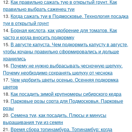
12.
Как правильно сажать тую в открытый грунт. Как
правильно выбрать саженец туи
13.
Когда сажать туи в Подмосковье. Технология посадка
туи в открытый грунт
14.
Борная кислота, как удобрение для томатов. Как
часто и когда вносить подкормку
15.
В августе капуста. Чем подкормить капусту в августе,
чтобы кочаны правильно сформировались и дольше
хранились
16.
Почему не нужно выбрасывать чесночную шелуху.
Почему необходимо сохранять шелуху от чеснока
17.
Чем удобрить цветы осенью. Осенняя подкормка
цветов
18.
Как посадить зимой крупномеры сибирского кедра
19.
Парковые розы сорта для Подмосковья. Парковые
розы
20.
Семена туи, как посадить. Плюсы и минусы
выращивания туи из семян
21.
Время сбора топинамбура. Топинамбур: когда