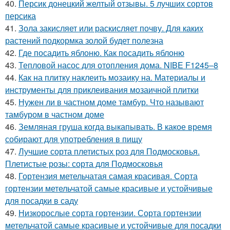
40.
Персик донецкий желтый отзывы. 5 лучших сортов
персика
41.
Зола закисляет или раскисляет почву. Для каких
растений подкормка золой будет полезна
42.
Где посадить яблоню. Как посадить яблоню
43.
Тепловой насос для отопления дома. NIBE F1245–8
44.
Как на плитку наклеить мозаику на. Материалы и
инструменты для приклеивания мозаичной плитки
45.
Нужен ли в частном доме тамбур. Что называют
тамбуром в частном доме
46.
Земляная груша когда выкапывать. В какое время
собирают для употребления в пищу
47.
Лучшие сорта плетистых роз для Подмосковья.
Плетистые розы: сорта для Подмосковья
48.
Гортензия метельчатая самая красивая. Сорта
гортензии метельчатой самые красивые и устойчивые
для посадки в саду
49.
Низкорослые сорта гортензии. Сорта гортензии
метельчатой самые красивые и устойчивые для посадки