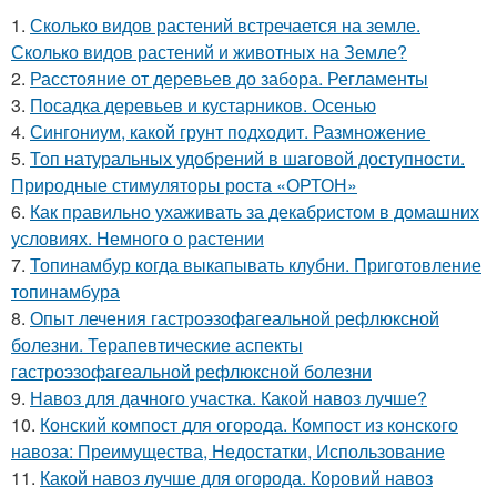
1.
Сколько видов растений встречается на земле.
Сколько видов растений и животных на Земле?
2.
Расстояние от деревьев до забора. Регламенты
3.
Посадка деревьев и кустарников. Осенью
4.
Сингониум, какой грунт подходит. Размножение
5.
Топ натуральных удобрений в шаговой доступности.
Природные стимуляторы роста «ОРТОН»
6.
Как правильно ухаживать за декабристом в домашних
условиях. Немного о растении
7.
Топинамбур когда выкапывать клубни. Приготовление
топинамбура
8.
Опыт лечения гастроэзофагеальной рефлюксной
болезни. Терапевтические аспекты
гастроэзофагеальной рефлюксной болезни
9.
Навоз для дачного участка. Какой навоз лучше?
10.
Конский компост для огорода. Компост из конского
навоза: Преимущества, Недостатки, Использование
11.
Какой навоз лучше для огорода. Коровий навоз