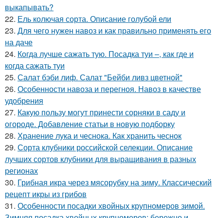
выкапывать?
22.
Ель колючая сорта. Описание голубой ели
23.
Для чего нужен навоз и как правильно применять его
на даче
24.
Когда лучше сажать тую. Посадка туи –, как где и
когда сажать туи
25.
Салат бэби лиф. Салат "Бейби ливз цветной"
26.
Особенности навоза и перегноя. Навоз в качестве
удобрения
27.
Какую пользу могут принести сорняки в саду и
огороде. Добавление статьи в новую подборку
28.
Хранение лука и чеснока. Как хранить чеснок
29.
Сорта клубники российской селекции. Описание
лучших сортов клубники для выращивания в разных
регионах
30.
Грибная икра через мясорубку на зиму. Классический
рецепт икры из грибов
31.
Особенности посадки хвойных крупномеров зимой.
Зимняя посадка хвойных крупномеров: бережно и