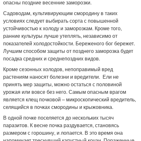
опасны поздние весенние заморозки.
Садоводам, культивирующим смородину в таких
условиях следует выбирать сорта с повышенной
устойчивостью к холоду и заморозкам. Кроме того,
ранние культуры лучше утеплять, независимо от
показателей холодостойкости. Береженого бог бережет.
Лучшим способом защиты от позднего заморозка будет
посадка средних и среднепоздних видов.
Кроме сезонных холодов, непоправимый вред
растениям наносят болезни и вредители. Ели не
принять мер защиты, можно остаться с половиной
урожая или вовсе без него. Самым опасным врагом
является клещ почковой – микроскопический вредитель,
селящийся в почках смородины и крыжовника.
В одной почке поселяется до нескольких тысяч
паразитов. К весне почка раздувается, становясь
размером с горошину, и лопается. В это время она
напоминает треснувший капустный кочан. Пораженные