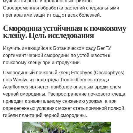
мучнистой росы и вредоносных грибков.
Своевременная обработка растений специальными
препаратами защитит сад от всех болезней.
Смородина устойчивая к почковому
клещу. Цель исследования
Изучить имеющийся в Ботаническом саду БелГУ
сортимент черной смородины по устойчивости к
почковому клещу при интродукции.
Смородинный почковый клещ Eriophyes (Cecidophyes)
ribis Westw. из подотряда Trombidiformes отряда
Acariformes является наиболее опасным вредителем
черной смородины. Распространение почкового клеща
приводит к значительному снижению урожая, а при
определенных условиях может стать причиной полной
гибели плантаций черной смородины.