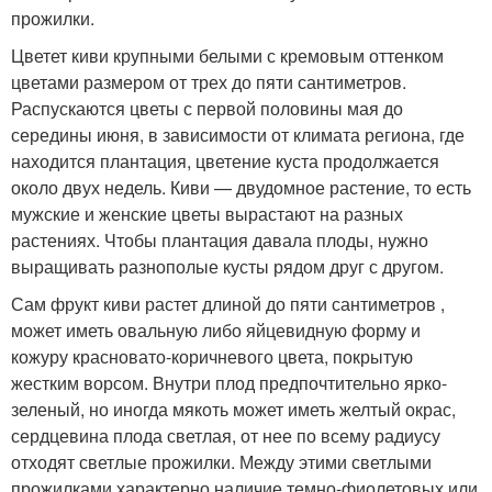
прожилки.
Цветет киви крупными белыми с кремовым оттенком
цветами размером от трех до пяти сантиметров.
Распускаются цветы с первой половины мая до
середины июня, в зависимости от климата региона, где
находится плантация, цветение куста продолжается
около двух недель. Киви — двудомное растение, то есть
мужские и женские цветы вырастают на разных
растениях. Чтобы плантация давала плоды, нужно
выращивать разнополые кусты рядом друг с другом.
Сам фрукт киви растет длиной до пяти сантиметров ,
может иметь овальную либо яйцевидную форму и
кожуру красновато-коричневого цвета, покрытую
жестким ворсом. Внутри плод предпочтительно ярко-
зеленый, но иногда мякоть может иметь желтый окрас,
сердцевина плода светлая, от нее по всему радиусу
отходят светлые прожилки. Между этими светлыми
прожилками характерно наличие темно-фиолетовых или