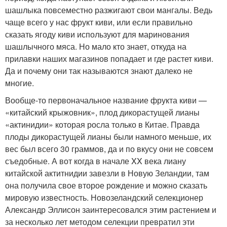
шашлыка повсеместно разжигают свои мангалы. Ведь
чаще всего у нас фрукт киви, или если правильно
сказать ягоду киви используют для маринования
шашлычного мяса. Но мало кто знает, откуда на
прилавки наших магазинов попадает и где растет киви.
Да и почему они так называются знают далеко не
многие.
Вообще-то первоначальное название фрукта киви —
«китайский крыжовник», плод дикорастущей лианы
«актинидии» которая росла только в Китае. Правда
плоды дикорастущей лианы были намного меньше, их
вес был всего 30 граммов, да и по вкусу они не совсем
съедобные. А вот когда в начале XX века лиану
китайской актитнидии завезли в Новую Зеландии, там
она получила свое второе рождение и можно сказать
мировую известность. Новозеландский селекционер
Александр Эллисон заинтересовался этим растением и
за несколько лет методом селекции превратил эти