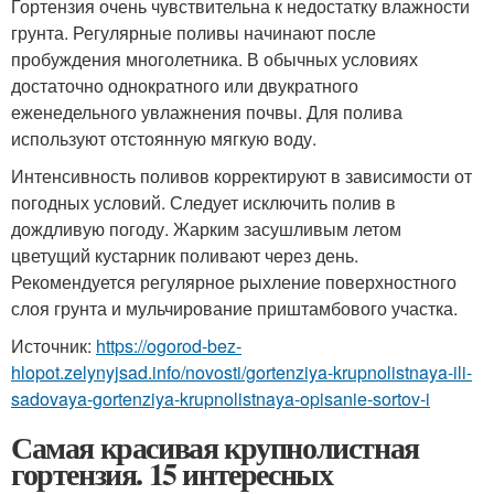
Гортензия очень чувствительна к недостатку влажности
грунта. Регулярные поливы начинают после
пробуждения многолетника. В обычных условиях
достаточно однократного или двукратного
еженедельного увлажнения почвы. Для полива
используют отстоянную мягкую воду.
Интенсивность поливов корректируют в зависимости от
погодных условий. Следует исключить полив в
дождливую погоду. Жарким засушливым летом
цветущий кустарник поливают через день.
Рекомендуется регулярное рыхление поверхностного
слоя грунта и мульчирование приштамбового участка.
Источник:
https://ogorod-bez-
hlopot.zelynyjsad.info/novosti/gortenziya-krupnolistnaya-ili-
sadovaya-gortenziya-krupnolistnaya-opisanie-sortov-i
Самая красивая крупнолистная
гортензия. 15 интересных