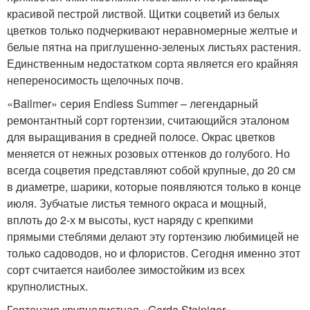
красивой пестрой листвой. Щитки соцветий из белых
цветков только подчеркивают неравномерные желтые и
белые пятна на приглушенно-зеленых листьях растения.
Единственным недостатком сорта является его крайняя
непереносимость щелочных почв.
«Bailmer» серия Endless Summer – легендарный
ремонтантный сорт гортензии, считающийся эталоном
для выращивания в средней полосе. Окрас цветков
меняется от нежных розовых оттенков до голубого. Но
всегда соцветия представляют собой крупные, до 20 см
в диаметре, шарики, которые появляются только в конце
июля. Зубчатые листья темного окраса и мощный,
вплоть до 2-х м высоты, куст наряду с крепкими
прямыми стеблями делают эту гортензию любимицей не
только садоводов, но и флористов. Сегодня именно этот
сорт считается наиболее зимостойким из всех
крупнолистных.
Гортензия крупнолистная «Gerda Steiniger»