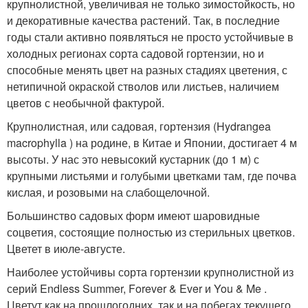
крупнолистной, увеличивая не только зимостойкость, но
и декоративные качества растений. Так, в последние
годы стали активно появляться не просто устойчивые в
холодных регионах сор­та садовой гортензии, но и
способные менять цвет на разных стадиях цветения, с
нетипичной окраской стволов или листьев, наличием
цветов с необычной фактурой.
Крупнолистная, или садовая, гортензия (Hydrangea
macrophylla ) на родине, в Китае и Японии, достигает 4 м
высоты. У нас это невысокий кустарник (до 1 м) с
крупными листьями и голубыми цветками там, где почва
кислая, и розовыми на слабощелочной.
Большинство садовых форм имеют шаровидные
соцветия, состоящие полностью из стерильных цветков.
Цветет в июле-августе.
Наиболее устойчивы сор­та гортензии крупнолистной из
серий Endless Summer, Forever & Ever и You & Me .
Цветут как на прошлогодних, так и на побегах текущего