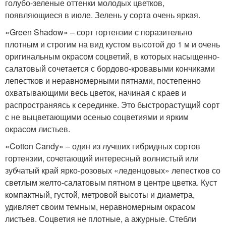
голубо-зеленые оттенки молодых цветков,
появляющиеся в июле. Зелень у сорта очень яркая.
«Green Shadow» – сорт гортензии с поразительно
плотным и строгим на вид кустом высотой до 1 м и очень
оригинальным окрасом соцветий, в которых насыщенно-
салатовый сочетается с бордово-кровавыми кончиками
лепестков и неравномерными пятнами, постепенно
охватывающими весь цветок, начиная с краев и
распространяясь к серединке. Это быстрорастущий сорт
с не выцветающими осенью соцветиями и ярким
окрасом листьев.
«Cotton Candy» – один из лучших гибридных сортов
гортензии, сочетающий интересный волнистый или
зубчатый край ярко-розовых «леденцовых» лепестков со
светлым желто-салатовым пятном в центре цветка. Куст
компактный, густой, метровой высоты и диаметра,
удивляет своим темным, неравномерным окрасом
листьев. Соцветия не плотные, а ажурные. Стебли