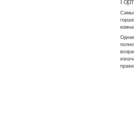
Гор
Самый
горшк
комна
Однак
полно
возра
изнач
прави