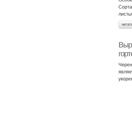
Сорта
листь
читат
Выр
гор
Черен
являе
укоре