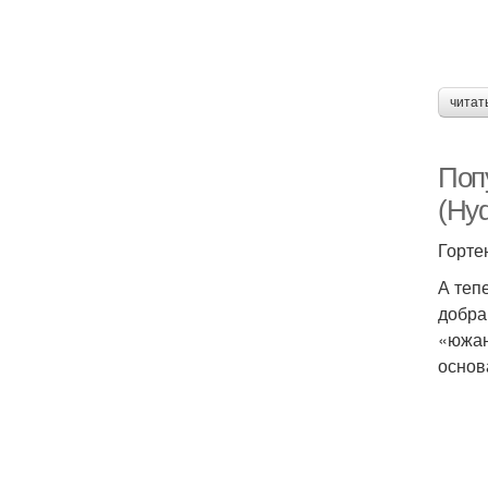
читат
Поп
(Hyd
Горте
А теп
добра
«южан
основ