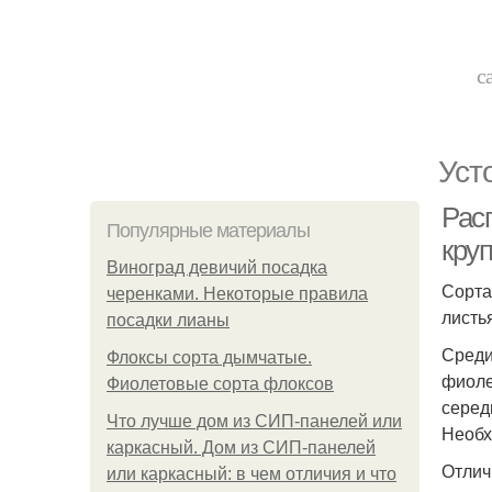
с
Уст
Рас
Популярные материалы
кру
Виноград девичий посадка
Сорта
черенками. Некоторые правила
листь
посадки лианы
Среди
Флоксы сорта дымчатые.
фиоле
Фиолетовые сорта флоксов
серед
Что лучше дом из СИП-панелей или
Необх
каркасный. Дом из СИП-панелей
Отлич
или каркасный: в чем отличия и что