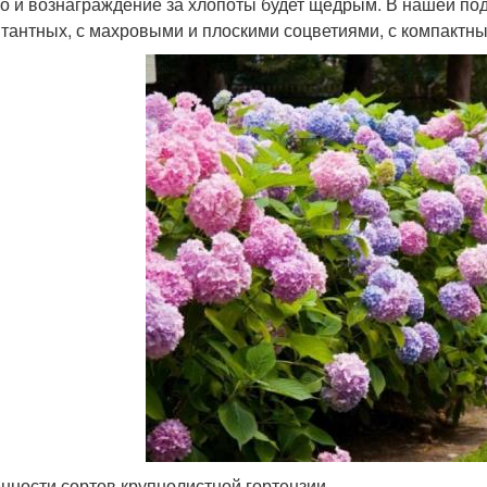
о и вознаграждение за хлопоты будет щедрым. В нашей подб
тантных, с махровыми и плоскими соцветиями, с компактн
нности сортов крупнолистной гортензии