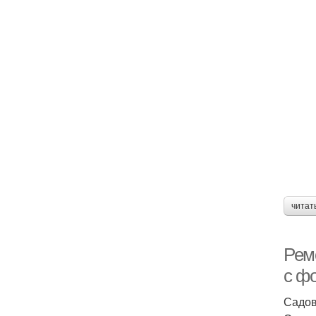
читат
Рем
с ф
Садов