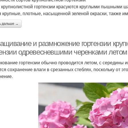
 крупнолистной гортензии красуются круглыми пышными ша
я крупные, плотные, насыщенной зеленой окраски, также и
ь дальше →
ащивание и размножение гортензии круп
тензии одревесневшими черенками летом
кование гортензии обычно проводится летом, с середины
тся сохранение влаги в срезанных стеблях, поскольку от эт
нение.