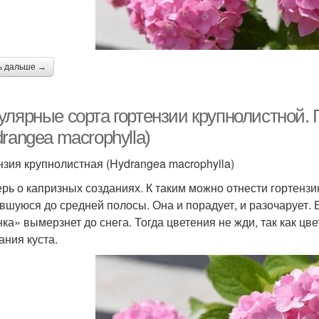
ь дальше →
улярные сорта гортензии крупнолистной. 
rangea macrophylla)
нзия крупнолистная (Hydrangea macrophylla)
ерь о капризных созданиях. К таким можно отнести гортенз
вшуюся до средней полосы. Она и порадует, и разочарует. Е
ка» вымерзнет до снега. Тогда цветения не жди, так как цв
ания куста.