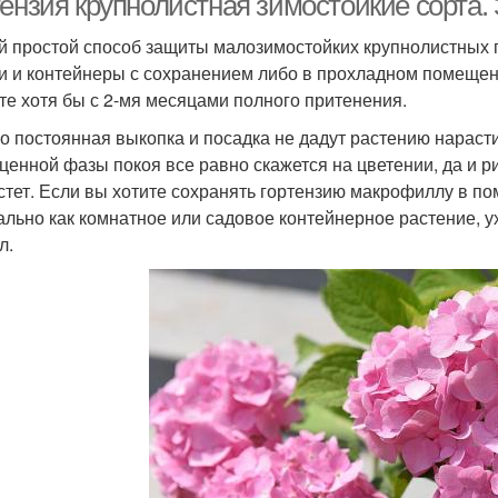
тензия крупнолистная зимостойкие сорта.
 простой способ защиты малозимостойких крупнолистных го
и и контейнеры с сохранением либо в прохладном помещени
те хотя бы с 2-мя месяцами полного притенения.
о постоянная выкопка и посадка не дадут растению нараст
ценной фазы покоя все равно скажется на цветении, да и 
стет. Если вы хотите сохранять гортензию макрофиллу в п
ально как комнатное или садовое контейнерное растение, у
л.