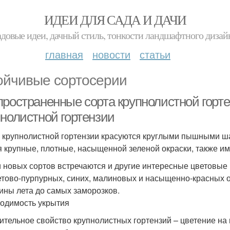
ИДЕИ ДЛЯ САДА И ДАЧИ
адовые идеи, дачный стиль, тонкости ландшафтного дизай
главная
новости
статьи
ойчивые сортосерии
пространенные сорта крупнолистной горте
пнолистной гортензии
 крупнолистной гортензии красуются круглыми пышными ша
я крупные, плотные, насыщенной зеленой окраски, также и
 новых сортов встречаются и другие интересные цветовые
тово-пурпурных, синих, малиновых и насыщенно-красных о
ины лета до самых заморозков.
одимость укрытия
ительное свойство крупнолистных гортензий – цветение на 