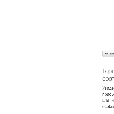
читат
Гор
сор
Увиде
приоб
шаг, 
особы