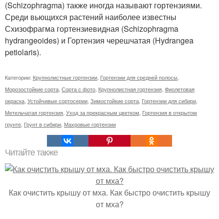
(Schizophragma) также иногда называют гортензиями.
Среди вьющихся растений наиболее известны
Схизофрагма гортензиевидная (Schizophragma
hydrangeoides) и Гортензия черешчатая (Hydrangea
petiolaris).
Категории:
Крупнолистные гортензии
,
Гортензии для средней полосы
,
Морозостойкие сорта
,
Сорта с фото
,
Крупнолистная гортензия
,
Фиолетовая
окраска
,
Устойчивые сортосерии
,
Зимостойкие сорта
,
Гортензии для сибири
,
Метельчатая гортензия
,
Уход за прекрасным цветком
,
Гортензия в открытом
грунте
,
Грунт в сибири
,
Махровые гортензии
Читайте также
Как очистить крышу от мха. Как быстро очистить крышу
от мха?