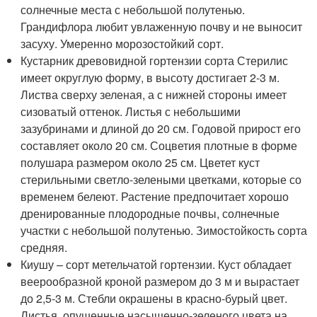
солнечные места с небольшой полутенью.
Грандифлора любит увлаженную почву и не выносит
засуху. Умеренно морозостойкий сорт.
Кустарник древовидной гортензии сорта Стерилис
имеет округлую форму, в высоту достигает 2-3 м.
Листва сверху зеленая, а с нижней стороны имеет
сизоватый оттенок. Листья с небольшими
зазубринами и длиной до 20 см. Годовой прирост его
составляет около 20 см. Соцветия плотные в форме
полушара размером около 25 см. Цветет куст
стерильными светло-зелеными цветками, которые со
временем белеют. Растение предпочитает хорошо
дренированные плодородные почвы, солнечные
участки с небольшой полутенью. Зимостойкость сорта
средняя.
Киушу – сорт метельчатой гортензии. Куст обладает
веерообразной кроной размером до 3 м и вырастает
до 2,5-3 м. Стебли окрашены в красно-бурый цвет.
Листья, опушенные насыщенно-зеленого цвета на