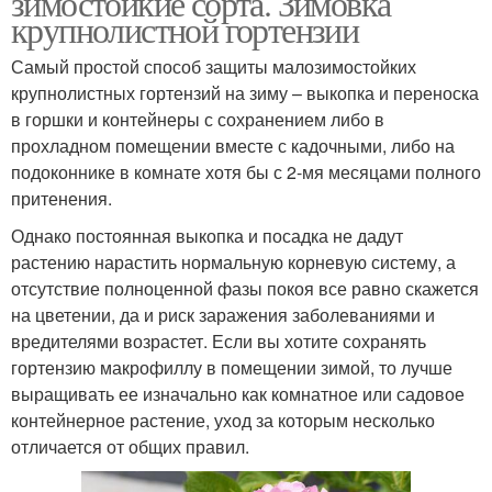
зимостойкие сорта. Зимовка
крупнолистной гортензии
Самый простой способ защиты малозимостойких
Морозостойкие
крупнолистных гортензий на зиму – выкопка и переноска
Гортензии с фото
гортензии
в горшки и контейнеры с сохранением либо в
прохладном помещении вместе с кадочными, либо на
подоконнике в комнате хотя бы с 2-мя месяцами полного
притенения.
Древовидные
Метельчатые гортензии
гортензии
Однако постоянная выкопка и посадка не дадут
растению нарастить нормальную корневую систему, а
отсутствие полноценной фазы покоя все равно скажется
на цветении, да и риск заражения заболеваниями и
Гортензии для
Дуболистные гортензии
вредителями возрастет. Если вы хотите сохранять
подмосковья
гортензию макрофиллу в помещении зимой, то лучше
выращивать ее изначально как комнатное или садовое
контейнерное растение, уход за которым несколько
Гортензии для средней
отличается от общих правил.
Махровые гортензии
полосы