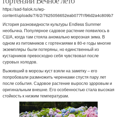
гортензии Вечное лето
https://sad-fialok.ru/wp-
content/uploads/7/6/2/7625056652eab077f1f96d2a4c809b7
История разновидности культуры Endless Summer
необычна. Популярное садовое растение появилось в
США, когда там стояла аномально морозная зима. В
одном из питомников с гортензиями в 80-е годы многие
экземпляры были потеряны, но единственный из
кустарников превосходно себя чувствовал после
суровых холодов.
Выживший в морозы куст взяли на заметку – его
попробовали размножить черенками спустя пару лет
после события. Садовое растение выросло здоровым и
оригинальным внешне. Его особенностью стала высокая
стойкость к низким температурам.