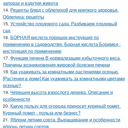
запорах и вздутии живота
14.
Рецепты блюд с облепихой для крепкого здоровья.
Облепиха: рецепты
15.
Устройство плодового сада. Разбиваем плодовый
сад
16.
БОРНАЯ кислота порошок инструкция по
применению в садоводстве. Борная кислота Боримед :
инструкция по применению
17.
Функции печени В нормализации избыточного веса.
Причины возникновения жировой болезни печени
18.
Как ухаживать за комнатными растениями осенью.
[Растения в доме] Как ухаживать за комнатными цветами
осенью?
19.
Черешня высота взрослого дерева. Описание и
особенности
20.
Какую пользу для огорода приносит куриный помет.
Куриный помет - польза или бизнес?
21.
Яблони летние сорта. Выращивание и особенности
яблонь летних сортов