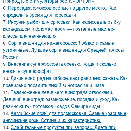
Природные стимуляторы роста «ОРТОН»
6.
Пересадка флоксов осенью на другое место.. Как
определить время для пересадки
7.
Рисунки рыбок для срисовки. Как нарисовать рыбку
карандашом и фломастером — поэтапные мастер-
классы для начинающих
8.
Сорта вишни для нижегородской области самые
устойчивые. Лучшие сорта вишни для Средней полосы
России
9.
Внесение суперфосфата осенью. Когда и сколько
вносить суперфосфат
10.
Дикий виноград на заборе, как правильно сажать. Как
правильно посадить дикий виноград за 3 шага
11.
Размножение девичьего винограда отводками.
Девичий виноград: размножение, посадка и уход. Как
размножить «потомков» садов Семирамиды
12.
Английские розы для подмосковья. Самые красивые
английские розы Остина и их характеристики
13.
Слабительные продукты при запорах. Диета при