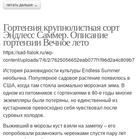
читать дальше →
Гортензия крупнолистная сорт
Эндлесс Саммер. Описание
гортензии Вечное лето
https://sad-fialok.ru/wp-
content/uploads/7/6/2/7625056652eab077f1f96d2a4c809b7
История разновидности культуры Endless Summer
необычна. Популярное садовое растение появилось в
США, когда там стояла аномально морозная зима. В
одном из питомников с гортензиями в 80-е годы многие
экземпляры были потеряны, но единственный из
кустарников превосходно себя чувствовал после
суровых холодов.
Выживший в морозы куст взяли на заметку – его
попробовали размножить черенками спустя пару лет