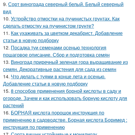
9.
Сорт винограда северный белый. Белый северный
вид
10.
Устройство отмостки на пучинистых грунтах. Как
сделать отмостку на пучинистом грунте?
11.
Как ухаживать за цветком декабрист. Добавление
статьи в новую подборку
12.
Посадка туи семенами осенью технология
пошаговое описание. Сбор и подготовка семян
13.
Виноград приречный зеленая гора выращивание из
семян. Декоративные растения для сада из семян
14.
Что делать с туями в конце лета и осенью.
Добавление статьи в новую подборку
15.
8 способов применения борной кислоты в саду и
огороде. Зачем и как использовать борную кислоту для
растений
16.
БОРНАЯ кислота порошок инструкция по
применению в садоводстве. Борная кислота Боримед :
инструкция по применению
17.
Сорта вишни устойчивые к монилиозу.