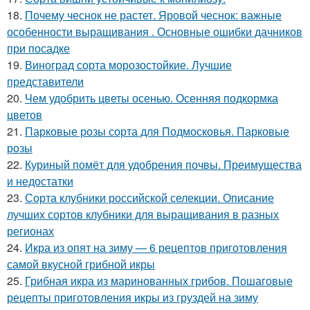
18.
Почему чеснок не растет. Яровой чеснок: важные
особенности выращивания . Основные ошибки дачников
при посадке
19.
Виноград сорта морозостойкие. Лучшие
представители
20.
Чем удобрить цветы осенью. Осенняя подкормка
цветов
21.
Парковые розы сорта для Подмосковья. Парковые
розы
22.
Куриный помёт для удобрения почвы. Преимущества
и недостатки
23.
Сорта клубники российской селекции. Описание
лучших сортов клубники для выращивания в разных
регионах
24.
Икра из опят на зиму — 6 рецептов приготовления
самой вкусной грибной икры
25.
Грибная икра из маринованных грибов. Пошаговые
рецепты приготовления икры из груздей на зиму