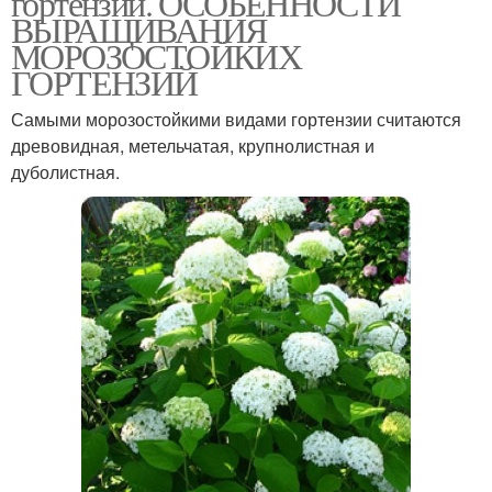
гортензий. ОСОБЕННОСТИ
ВЫРАЩИВАНИЯ
МОРОЗОСТОЙКИХ
ГОРТЕНЗИЙ
Гортензия в открытом
Гортензии для
грунте
подмосковья
Самыми морозостойкими видами гортензии считаются
древовидная, метельчатая, крупнолистная и
дуболистная.