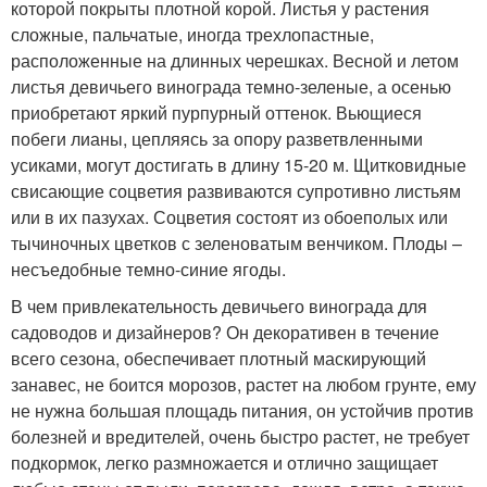
которой покрыты плотной корой. Листья у растения
сложные, пальчатые, иногда трехлопастные,
расположенные на длинных черешках. Весной и летом
листья девичьего винограда темно-зеленые, а осенью
приобретают яркий пурпурный оттенок. Вьющиеся
побеги лианы, цепляясь за опору разветвленными
усиками, могут достигать в длину 15-20 м. Щитковидные
свисающие соцветия развиваются супротивно листьям
или в их пазухах. Соцветия состоят из обоеполых или
тычиночных цветков с зеленоватым венчиком. Плоды –
несъедобные темно-синие ягоды.
В чем привлекательность девичьего винограда для
садоводов и дизайнеров? Он декоративен в течение
всего сезона, обеспечивает плотный маскирующий
занавес, не боится морозов, растет на любом грунте, ему
не нужна большая площадь питания, он устойчив против
болезней и вредителей, очень быстро растет, не требует
подкормок, легко размножается и отлично защищает