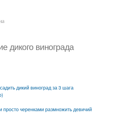
на
ие дикого винограда
садить дикий виноград за 3 шага
о)
 и просто черенками размножить девичий