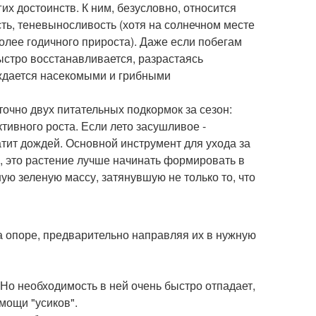
х достоинств. К ним, безусловно, относится
сть, теневыносливость (хотя на солнечном месте
более годичного прироста). Даже если побегам
ыстро восстанавливается, разрастаясь
реждается насекомыми и грибными
очно двух питательных подкормок за сезон:
активного роста. Если лето засушливое -
тит дождей. Основной инструмент для ухода за
а, это растение лучше начинать формировать в
ю зеленую массу, затянувшую не только то, что
а опоре, предварительно направляя их в нужную
Но необходимость в ней очень быстро отпадает,
мощи "усиков".