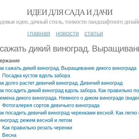
ИДЕИ ДЛЯ САДА И ДАЧИ
адовые идеи, дачный стиль, тонкости ландшафтного дизай
главная
новости
статьи
 сажать дикий виноград. Выращиван
ержание
ак сажать дикий виноград. Выращивание дикого винограда
Посадка кустов вдоль забора
ак долго растет девичий виноград. Девичий виноград
ак посадить дикий виноград вдоль забора. Как правильно по
емена дикого винограда. Немного о диком винограде (виде
Фотогалерея сортов девичьего винограда
ак посадить девичий виноград черенками весной. Как легко
иноград: режем весной и летом
Как правильно резать черенки
Весна