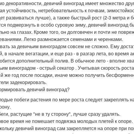
о декоративности, девичий виноград имеет множество други
ая устойчивость, нетребовательность к почвам, зимостойко
дет развиваться лучше), а также быстрый рост (2-3 метра и 
тся подмерзнуть в особо суровую зиму, девичий виноград б
льно на глазах. Кроме того, он долговечен и почти не пов
еваниями. Легко размножается семенами и черенками.
вать за девичьим виноградом совсем не сложно. Ему достат
, в начале вегатации, и еще раз - в разгар лета, во время 
обится дополнительный полив. В обычное лето - вполне хва
ьим виноградом - острый секатор . Учитывая скорость рост
й же год после посадки, иначе можно получить бесформенну
тели задекорировать.
ормировать девичий виноград?
одые побеги растения по мере роста следует закреплять н
рону.
еги, растущие "не в ту сторону", лучше сразу удалять.
вое время не помешает подвязка молодых плетей к опоре. 
кольку девичий виноград сам закрепляется на опоре при по