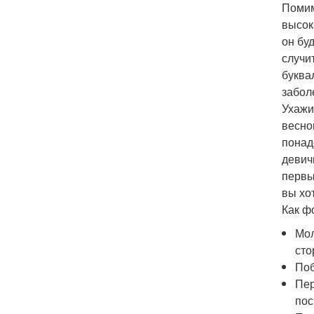
Помим
высок
он бу
случи
буква
забол
Ухажи
весной
понад
девич
первы
вы хо
Как ф
Мол
сто
Поб
Пер
пос