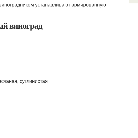
и виноградником устанавливают армированную
чий виноград
есчаная, суглинистая