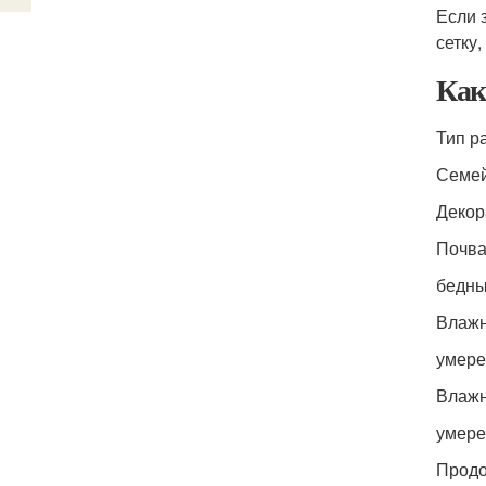
Если 
сетку,
Как
Тип р
Семе
Декор
Почв
бедны
Влажн
умере
Влажн
умере
Продо