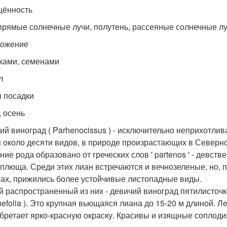
ённость
 прямые солнечные лучи, полутень, рассеяные солнечные л
ножение
ками, семенами
л
 посадки
, осень
ий виноград ( Parhenocissus ) - исключительно неприхотлив
я около десяти видов, в природе произрастающих в Северн
ие рода образовано от греческих слов ' partenos ' - девстве
 плюща. Среди этих лиан встречаются и вечнозеленые, но, 
ах, прижились более устойчивые листопадные виды.
 распространенный из них - девичий виноград пятилисточко
uefolia ). Это крупная вьющаяся лиана до 15-20 м длиной. 
обретает ярко-красную окраску. Красивы и изящные соплод