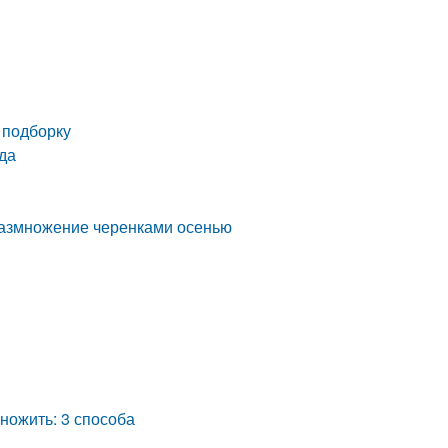
 подборку
да
размножение черенками осенью
ножить: 3 способа