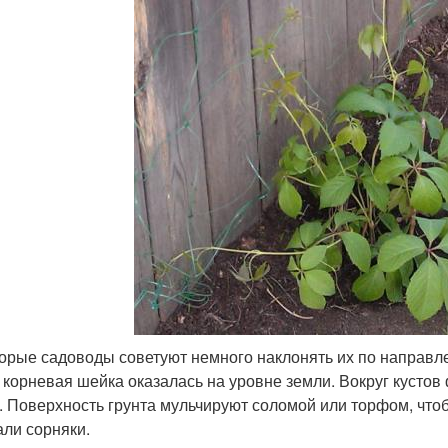
орые садоводы советуют немного наклонять их по направлен
 корневая шейка оказалась на уровне земли. Вокруг кустов
. Поверхность грунта мульчируют соломой или торфом, что
али сорняки.