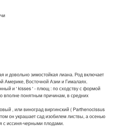
учи
ая и довольно зимостойкая лиана. Род включает
ой Америке, Восточной Азии и Гималаях.
нный и ' kisses ' - плющ : по сходству с формой
по вполне понятным причинам, в средних
вый , или виноград виргинский ( Parthenocissus
Летом он украшает сад изобилем листвы, а осенью
ия с иссиня-черными плодами.