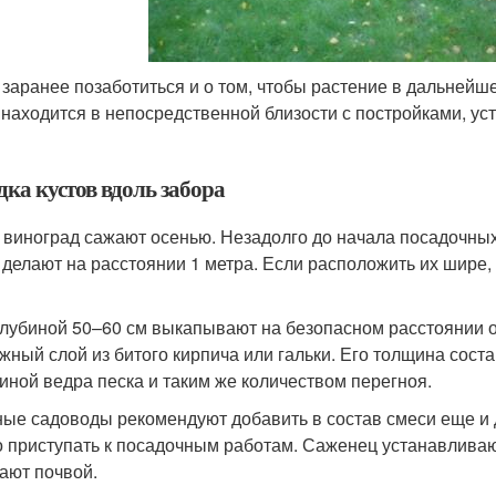
 заранее позаботиться и о том, чтобы растение в дальнейш
 находится в непосредственной близости с постройками, у
дка кустов вдоль забора
 виноград сажают осенью. Незадолго до начала посадочны
 делают на расстоянии 1 метра. Если расположить их шире, 
лубиной 50–60 см выкапывают на безопасном расстоянии от
жный слой из битого кирпича или гальки. Его толщина сост
иной ведра песка и таким же количеством перегноя.
ые садоводы рекомендуют добавить в состав смеси еще и д
 приступать к посадочным работам. Саженец устанавливаю
ают почвой.