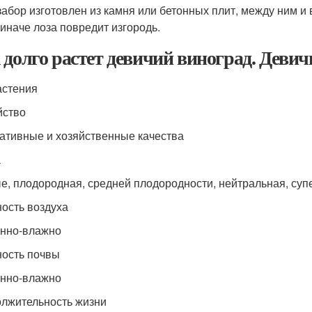
забор изготовлен из камня или бетонных плит, между ним 
 иначе лоза повредит изгородь.
 долго растет девичий виноград. Деви
астения
йство
ативные и хозяйственные качества
а
е, плодородная, средней плодородности, нейтральная, суп
ость воздуха
нно-влажно
ость почвы
нно-влажно
лжительность жизни