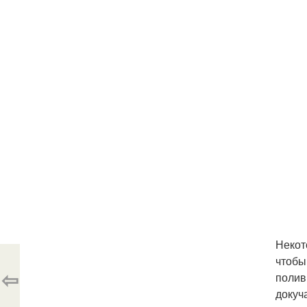
Некот
чтобы
⇦
полив
докуч