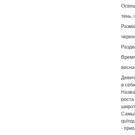
Освещ
тень,
Разм
черен
Разде
Время
весна
Девич
в себ
Назван
роста
широт
Самый
quinq
- при