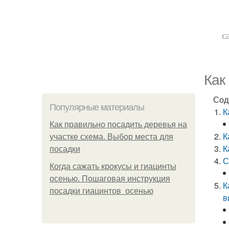
с
Как
Сод
Популярные материалы
К
Как правильно посадить деревья на
К
участке схема. Выбор места для
К
посадки
С
Когда сажать крокусы и гиацинты
осенью. Пошаговая инструкция
К
посадки гиацинтов осенью
в