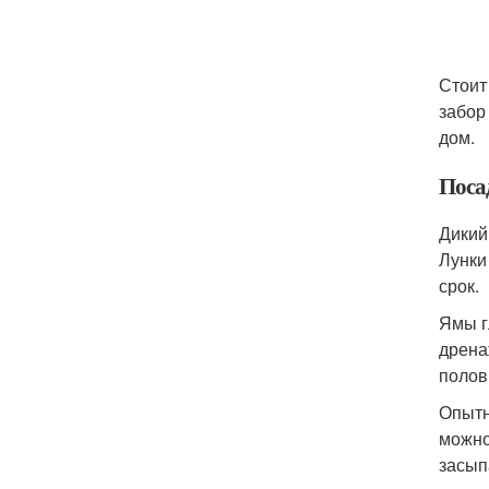
Стоит
забор
дом.
Поса
Дикий
Лунки
срок.
Ямы г
дрена
полов
Опытн
можно
засып