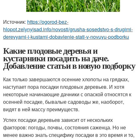
Источник:
https://ogorod-bez-
hlopot.zelynyjsad.info/novosti/grusha-sosedstvo-s-drugimi-
derevyami-i-kustami-dobavlenie-stati-v-novuyu-podborku
Какие плодовые деревья и
кустарники посадить на даче.
Добавление статьи в новую подборку
Как только завершаются осенние хлопоты на грядках,
наступает пора посадки плодовых деревьев. И хотя
некоторые начинающие дачники с опаской относятся к
осенней посадке, бывалые садоводы же, наоборот,
видят в ней массу преимуществ.
Успех посадки деревьев зависит от нескольких
факторов: погоды, почвы, состояния саженца. Но не
менее важно знать специфику посадки в это время и то,