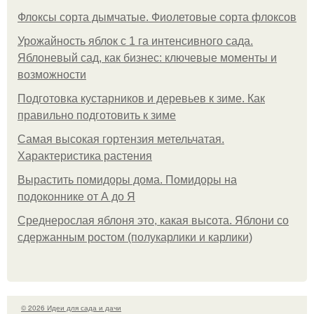
Флоксы сорта дымчатые. Фиолетовые сорта флоксов
Урожайность яблок с 1 га интенсивного сада.
Яблоневый сад, как бизнес: ключевые моменты и
возможности
Подготовка кустарников и деревьев к зиме. Как
правильно подготовить к зиме
Самая высокая гортензия метельчатая.
Характеристика растения
Вырастить помидоры дома. Помидоры на
подоконнике от А до Я
Среднерослая яблоня это, какая высота. Яблони со
сдержанным ростом (полукарлики и карлики)
© 2026 Идеи для сада и дачи