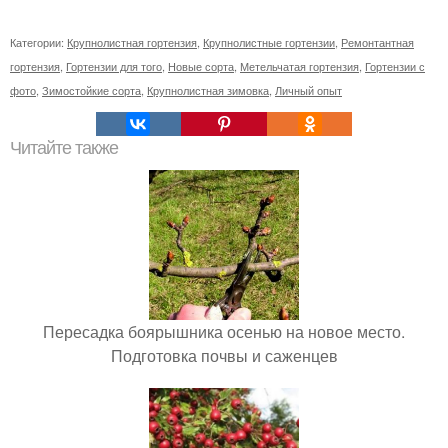
Категории:
Крупнолистная гортензия
,
Крупнолистные гортензии
,
Ремонтантная
гортензия
,
Гортензии для того
,
Новые сорта
,
Метельчатая гортензия
,
Гортензии с
фото
,
Зимостойкие сорта
,
Крупнолистная зимовка
,
Личный опыт
Читайте также
Пересадка боярышника осенью на новое место.
Подготовка почвы и саженцев