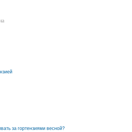
на
ензией
ивать за гортензиями весной?