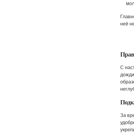
мол
Главн
неё н
Прав
С нас
дожди
образ
неглу
Подк
За вр
удобр
укреп