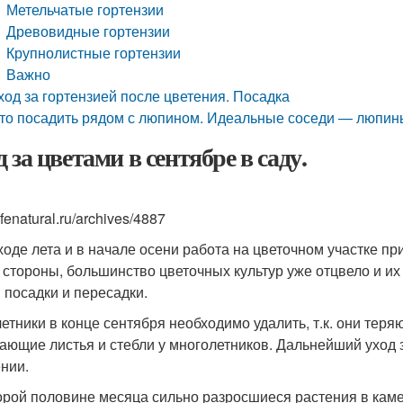
Метельчатые гортензии
Древовидные гортензии
Крупнолистные гортензии
Важно
ход за гортензией после цветения. Посадка
то посадить рядом с люпином. Идеальные соседи — люпин
 за цветами в сентябре в саду.
lifenatural.ru/archives/4887
ходе лета и в начале осени работа на цветочном участке п
 стороны, большинство цветочных культур уже отцвело и их 
 посадки и пересадки.
етники в конце сентября необходимо удалить, т.к. они тер
ающие листья и стебли у многолетников. Дальнейший уход з
нии.
орой половине месяца сильно разросшиеся растения в каме