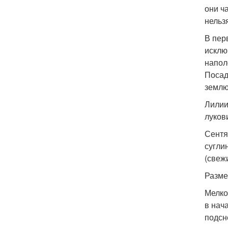
они ч
нельз
В пер
исклю
напол
Посад
землю
Лилии
луков
Сентя
сугли
(свеж
Разме
Мелко
в нач
подсн