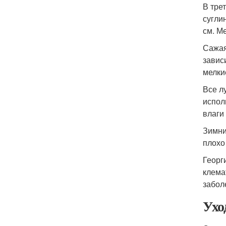
В тре
сугли
см. М
Сажая
завис
мелки
Все л
испол
влаги 
Зимни
плохо
Георг
клема
забол
Ухо