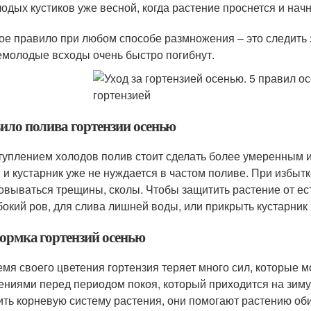
одых кустиков уже весной, когда растение проснется и начн
ое правило при любом способе размножения – это следить з
емолодые всходы очень быстро погибнут.
ило полива гортензии осенью
туплением холодов полив стоит сделать более умеренным ил
 и кустарник уже не нуждается в частом поливе. При избытк
овываться трещины, сколы. Чтобы защитить растение от ес
бокий ров, для слива лишней воды, или прикрыть кустарник
ормка гортензий осенью
емя своего цветения гортензия теряет много сил, которые
ениями перед периодом покоя, который приходится на зиму.
ить корневую систему растения, они помогают растению оби