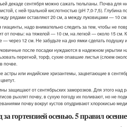
тьей декаде сентября можно сажать тюльпаны. Почва для н
нистой, с ней-тральной кислотностью (рН 7,0-7,5). Глубина 
ежду рядами оставляют 20 см, а между луковицами — 10 см
 гиацинты, надо внимательно следить за тем, чтобы не пов
ит от почвы: на тяжелой — 10 см, на легкой — около 15 см.
е — через 12 см. Не забудьте на дно ямки сделать подушку и
уковичные после посадки нуждаются в надежном укрытии на
ьзовать перегной, торф, сухие опавшие листья (слоем около
в почве.
е астры или индийские хризантемы, зацветающие в сентябр
 цветут.
ины защищают от сентябрьских заморозков. Для этого над р
тисов рыхлят почву, в сухую погоду их поливают, но не п
еваниями почву вокруг кустов опудривают хлорокисью мед
д за гортензией осенью. 5 правил осенне