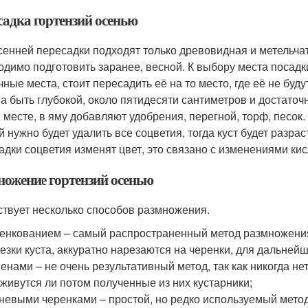
садка гортензий осенью
сенней пересадки подходят только древовидная и метельчат
одимо подготовить заранее, весной. К выбору места посадки
чные места, стоит пересадить её на то место, где её не буду
а быть глубокой, около пятидесяти сантиметров и достаточн
 месте, в яму добавляют удобрения, перегной, торф, песок.
й нужно будет удалить все соцветия, тогда куст будет разра
адки соцветия изменят цвет, это связано с изменениями ки
ножение гортензий осенью
твует несколько способов размножения.
енкованием – самый распространенный метод размножения 
езки куста, аккуратно нарезаются на черенки, для дальне
енами – не очень результативный метод, так как никогда не
живутся ли потом полученные из них кустарники;
невыми черенками – простой, но редко используемый метод