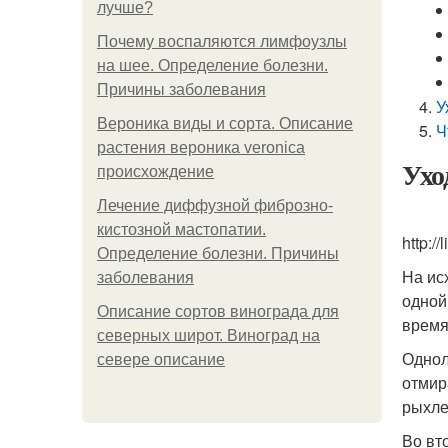
лучше?
Почему воспаляются лимфоузлы
на шее. Определение болезни.
Причины заболевания
У
Вероника виды и сорта. Описание
Ч
растения вероника veronica
Уход
происхождение
Лечение диффузной фиброзно-
кистозной мастопатии.
http://
Определение болезни. Причины
На ис
заболевания
одной
Описание сортов винограда для
время
северных широт. Виноград на
Однол
севере описание
отмир
рыхле
Во вт