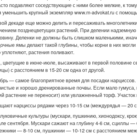
асто подавляют соседствующие с ними более мелкие, к тому
я уменьшить крупный экземпляр www.m-advokat.ru с помощью
вой декаде еще можно делить и пересаживать многолетники: 
чением позднецветущих растений. При делении надземную ч
овину. Деленки не должны быть слишком маленькими, инач
очные ямы делают такой глубины, чтобы корни в них могли
 уплотняют, растения поливают.
, цветущие в июне-июле, высаживают в первой половине се
ицы) с расстоянием в 15-20 см одна от другой.
брь — самое благоприятное время для посадки нарциссов
нистые и хорошо дренированные почвы. Если мало гумуса
ий растение не переносит) или увлажненный торф. Участок
щают нарциссы рядами через 10-15 см (междурядья — 20 см)
луковичные культуры (мускари, пушкинию, хионодоксу, крок
але сентября. Мускари сажают на глубину 4-6 см, сциллы — 
ежники — 8-10 см, пушкинии — 10-12 см с расстоянием межд