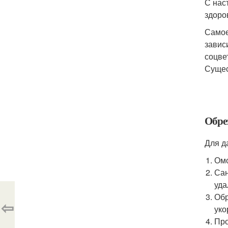
С нас
здоро
Самое
завис
соцве
Сущес
Обре
Для д
Омо
Сан
уда
Обр
⇦
уко
Про