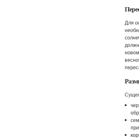
Пере
Для о
необх
солне
должн
новом
весно
перес
Разм
Сущес
чер
обр
сем
при
кор