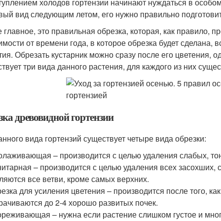
туплением холодов гортензии начинают нуждаться в особом
вый вид следующим летом, его нужно правильно подготовит
 главное, это правильная обрезка, которая, как правило, п
имости от времени года, в которое обрезка будет сделана, 
тия. Обрезать кустарник можно сразу после его цветения, о
твует три вида данного растения, для каждого из них суще
зка древовидной гортензии
анного вида гортензий существует четыре вида обрезки:
лаживающая – производится с целью удаления слабых, тон
итарная – производится с целью удаления всех засохших, 
ляются все ветви, кроме самых верхних.
езка для усиления цветения – производится после того, ка
рачиваются до 2-4 хорошо развитых почек.
реживающая – нужна если растение слишком густое и много