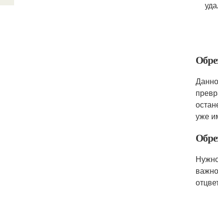
уда
Обре
Данно
превр
остан
уже и
Обре
Нужно
важно
отцве