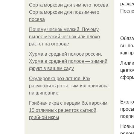
разде
Сорта моркови для зимнего посева.
После
Сорта моркови для подзимнего
посева
Почему чеснок мелкий. Почему
вырос мелкий чеснок или плохо
Обяза
растет на огороде
вы по
как пр
Хурма в средней полосе россии.
Хурма в средней полосе — зимний
Лилии
фрукт в вашем саду
цвето
сформ
Окулировка роз летняя. Как
размножить розы: зимняя прививка
на шиповник
Ежего
Грибная икра с перцем болгарским.
просы
10 отличных рецептов сытной
подпи
грибной икры
Новые
рядом