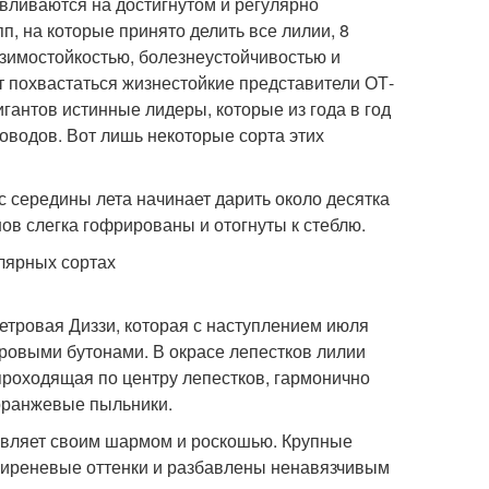
авливаются на достигнутом и регулярно
, на которые принято делить все лилии, 8
зимостойкостью, болезнеустойчивостью и
 похвастаться жизнестойкие представители ОТ-
игантов истинные лидеры, которые из года в год
оводов. Вот лишь некоторые сорта этих
с середины лета начинает дарить около десятка
нов слегка гофрированы и отогнуты к стеблю.
етровая Диззи, которая с наступлением июля
ровыми бутонами. В окрасе лепестков лилии
проходящая по центру лепестков, гармонично
-оранжевые пыльники.
дивляет своим шармом и роскошью. Крупные
-сиреневые оттенки и разбавлены ненавязчивым