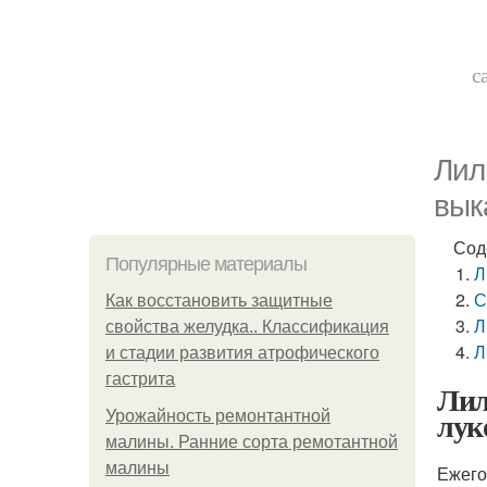
с
Лил
вык
Сод
Популярные материалы
Л
С
Как восстановить защитные
Л
свойства желудка.. Классификация
Л
и стадии развития атрофического
гастрита
Лил
лук
Урожайность ремонтантной
малины. Ранние сорта ремотантной
малины
Ежего