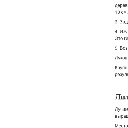
дерев
10 см.
3. За
4. Из
Это ги
5. Во
Луков
Крупн
резул
Лил
Лучше
выращ
Место