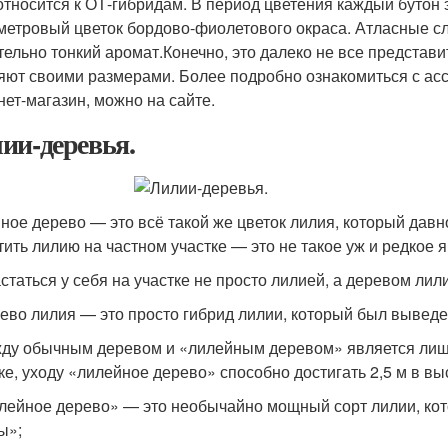
относится к ОТ-гибридам. В период цветения каждый бутон
метровый цветок бордово-фиолетового окраса. Атласные сл
тельно тонкий аромат.Конечно, это далеко не все представ
яют своими размерами. Более подробно ознакомиться с ас
нет-магазин, можно на сайте.
ии-деревья.
ное дерево — это всё такой же цветок лилия, который дав
тить лилию на частном участке — это не такое уж и редкое 
статься у себя на участке не просто лилией, а деревом лил
рево лилия — это просто гибрид лилии, который был выведе
жду обычным деревом и «лилейным деревом» является лишь
ке, уходу «лилейное дерево» способно достигать 2,5 м в вы
илейное дерево» — это необычайно мощный сорт лилии, кот
ы»;