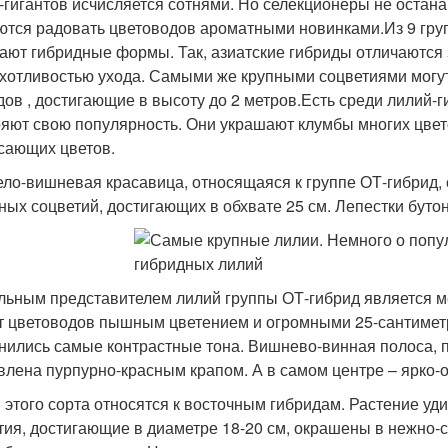
-гигантов исчисляется сотнями. Но селекционеры не остан
ются радовать цветоводов ароматными новинками.Из 9 групп
ают гибридные формы. Так, азиатские гибриды отличаются 
хотливостью ухода. Самыми же крупными соцветиями могут
дов , достигающие в высоту до 2 метров.Есть среди лилий-г
ряют свою популярность. Они украшают клумбы многих цвет
сающих цветов.
ело-вишневая красавица, относящаяся к группе ОТ-гибрид, 
ных соцветий, достигающих в обхвате 25 см. Лепестки буто
льным представителем лилий группы ОТ-гибрид является м
т цветоводов пышным цветением и огромными 25-сантимет
нились самые контрастные тона. Вишнево-винная полоса, 
влена пурпурно-красным крапом. А в самом центре – ярко
 этого сорта относятся к восточным гибридам. Растение у
тия, достигающие в диаметре 18-20 см, окрашены в нежно