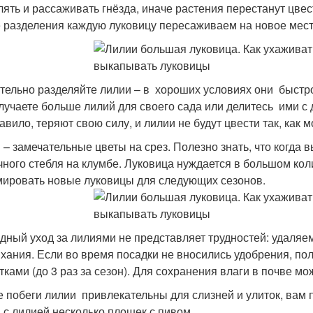
лять и рассаживать гнёзда, иначе растения перестанут цве
 разделения каждую луковицу пересаживаем на новое мест
тельно разделяйте лилии – в хороших условиях они быстр
лучаете больше лилий для своего сада или делитесь ими с 
авило, теряют свою силу, и лилии не будут цвести так, как м
 – замечательные цветы на срез. Полезно знать, что когда в
чного стебля на клумбе. Луковица нуждается в большом кол
ировать новые луковицы для следующих сезонов.
дный уход за лилиями не представляет трудностей: удаляе
хания. Если во время посадки не вносились удобрения, 
тками (до 3 раз за сезон). Для сохранения влаги в почве м
 побеги лилии привлекательны для слизней и улиток, вам 
 с лилией несколько плошек с пивом.