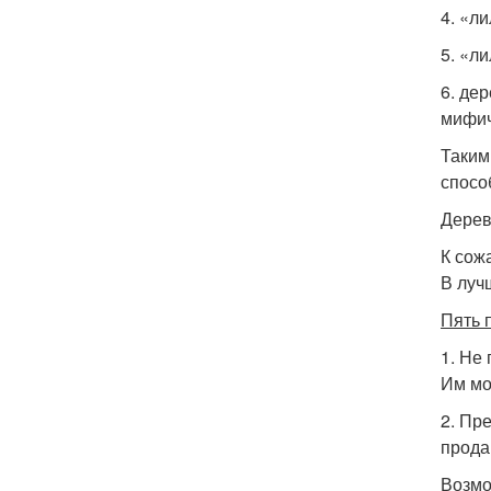
4. «л
5. «л
6. де
мифич
Таким
спосо
Дере
К сож
В луч
Пять 
1. Не
Им мо
2. Пр
прода
Возмо