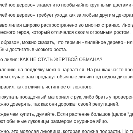
илейное дерево» знаменито необычайно крупными цветами 
илейное дерево» требует ухода как за любым другим декорат
рево лилия широко распространено во многих странах. Ино
еского героя, который отличался своим огромным ростом.
 образом, можно сказать, что термин «лилейное дерево» и
бны достигать высокого роста.
во лилия: КАК НЕ СТАТЬ ЖЕРТВОЙ ОБМАНА?
алению, на подделку можно нарваться. На рынках часто про
шем случае вам продадут обычные лилии под видом дико­ви
правил, как отличить истинное от ложного.
 покупать посадочный материал с рук, либо брать у провере
жно доверять, так как они дорожат своей репутацией.
ежде чем купить, думайте. Если растение большое (целое "де
ют обычные луковицы размером с куриное яйцо.
жно, это молодая луковица, которая должна подрасти. Но то