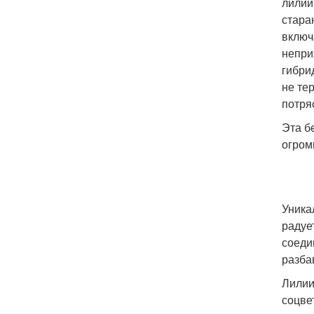
лилий
стара
включ
непри
гибри
не те
потря
Эта б
огром
Уника
радуе
соеди
разба
Лилии
соцве