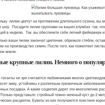
льку лилии цветут на протяжении длительного сезона, вы м
е шоу. Посадите лилии группами на ваших клумбах так, чт
цей в неделю. Так вы обеспечите себе летний фейерверк и
олько ваши лилии закончат цветение, обрежьте стебли, остав
ию на производство семян. После того, как пожелтеет листв
ем земли.
ые крупные лилии. Немного о популя
-гиганты не зря считаются любимчиками многих цветоводо
осят зиму, устойчивы к различным луковичным заболеваниям 
чных посадках. А какие соцветия дарят эти многолетние рас
 !Только представьте: стройный темно-зеленый куст до 2 ме
ических расцветок. Букеты из них получаются поистине кор