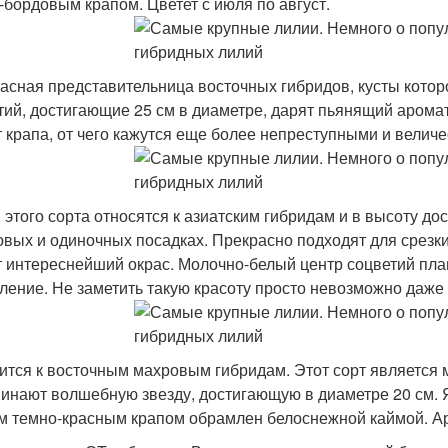
-бордовым крапом. Цветет с июля по август.
асная представительница восточных гибридов, кусты которо
тий, достигающие 25 см в диаметре, дарят пьянящий арома
 крапа, от чего кажутся еще более непреступными и велич
 этого сорта относятся к азиатским гибридам и в высоту до
овых и одиночных посадках. Прекрасно подходят для срезки
 интереснейший окрас. Молочно-белый центр соцветий пла
ление. Не заметить такую красоту просто невозможно даже 
ится к восточным махровым гибридам. Этот сорт является м
инают волшебную звезду, достигающую в диаметре 20 см. 
м темно-красным крапом обрамлен белоснежной каймой. 