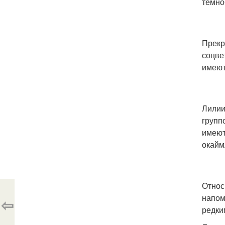
темно
Прекр
соцве
имеют
Лилии
групп
имеют
окайм
Относ
напом
⇦
редки