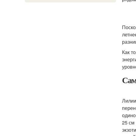
Поско
летне
разни
Как т
энерг
уровн
Сам
Лилии
перен
одино
25 см
экзот