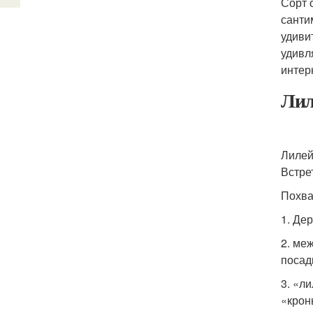
Сорт 
санти
удиви
удивл
интер
Лил
Лилей
Встре
Похва
1. Де
2. ме
посад
3. «л
«крон