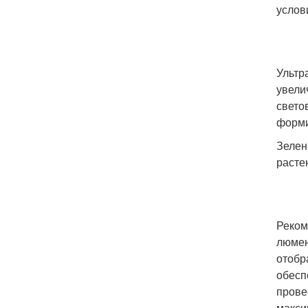
услов
Ультр
увели
свето
форми
Зелен
расте
Реком
люмен
отобр
обесп
прове
макси