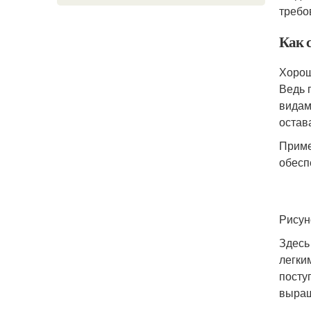
требо
Как 
Хорош
Ведь 
видам
остава
Приме
обесп
Рисун
Здесь
легки
посту
выращ