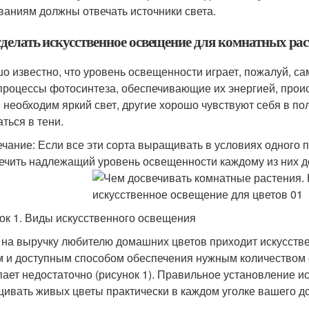
ваниям должны отвечать источники света.
сделать искусственное освещение для комнатных ра
о известно, что уровень освещенности играет, пожалуй, с
процессы фотосинтеза, обеспечивающие их энергией, проис
 необходим яркий свет, другие хорошо чувствуют себя в п
ться в тени.
чание: Если все эти сорта выращивать в условиях одного п
ечить надлежащий уровень освещенности каждому из них д
ок 1. Виды искусственного освещения
 на выручку любителю домашних цветов приходит искусств
м и доступным способом обеспечения нужным количеством с
пает недостаточно (рисунок 1). Правильное установление и
ивать живых цветы практически в каждом уголке вашего д