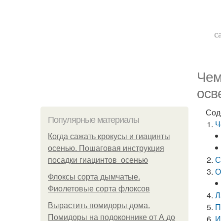
с
Чем
осв
Сод
Популярные материалы
Ч
Когда сажать крокусы и гиацинты
осенью. Пошаговая инструкция
С
посадки гиацинтов осенью
О
Флоксы сорта дымчатые.
Фиолетовые сорта флоксов
Л
Вырастить помидоры дома.
П
Помидоры на подоконнике от А до
И