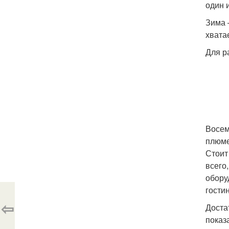
один 
Зима 
хвата
Для р
Восем
плюме
Стоит
всего
обору
гости
⇦
Доста
показ