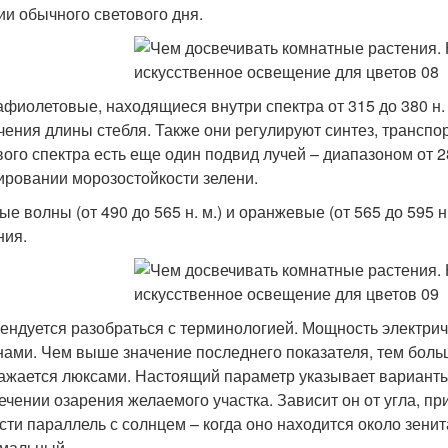
ии обычного светового дня.
афиолетовые, находящиеся внутри спектра от 315 до 380 н.
чения длины стебля. Также они регулируют синтез, транспо
вого спектра есть еще один подвид лучей – диапазоном от 2
ровании морозостойкости зелени.
ые волны (от 490 до 565 н. м.) и оранжевые (от 565 до 595 н
ния.
ендуется разобраться с терминологией. Мощность электриче
ами. Чем выше значение последнего показателя, тем больш
ажается люксами. Настоящий параметр указывает варианты
ечении озарения желаемого участка. Зависит он от угла, п
сти параллель с солнцем – когда оно находится около зени
мальный.