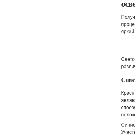
осв
Получ
проце
яркий
Свето
разли
Спек
Красн
являю
спосо
полож
Синие
Участ