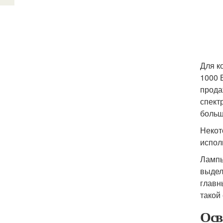
Для к
1000 
прода
спект
больш
Некот
испол
Лампы
выдел
главн
такой
Осв