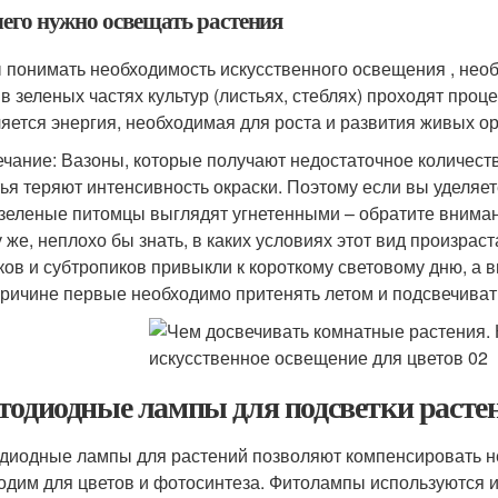
чего нужно освещать растения
 понимать необходимость искусственного освещения , необ
 в зеленых частях культур (листьях, стеблях) проходят проц
яется энергия, необходимая для роста и развития живых ор
чание: Вазоны, которые получают недостаточное количество
тья теряют интенсивность окраски. Поэтому если вы уделяе
зеленые питомцы выглядят угнетенными – обратите вниман
у же, неплохо бы знать, в каких условиях этот вид произрас
ков и субтропиков привыкли к короткому световому дню, а 
причине первые необходимо притенять летом и подсвечиват
тодиодные лампы для подсветки расте
диодные лампы для растений позволяют компенсировать не
одим для цветов и фотосинтеза. Фитолампы используются и 