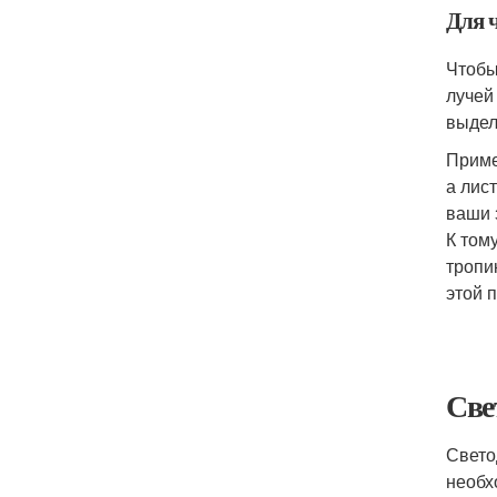
Для 
Чтобы
лучей
выдел
Приме
а лис
ваши 
К том
тропи
этой 
Све
Свето
необх