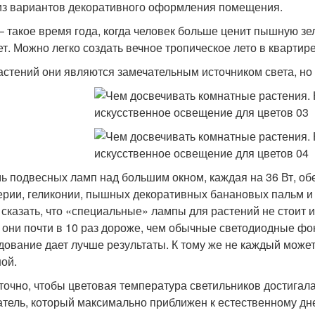
из вариантов декоративного оформления помещения.
– такое время года, когда человек больше ценит пышную зел
ет. Можно легко создать вечное тропическое лето в кварти
астений они являются замечательным источником света, но
ь подвесных ламп над большим окном, каждая на 36 Вт, об
рии, геликонии, пышных декоративных банановых пальм и 
 сказать, что «специальные» лампы для растений не стоит 
, они почти в 10 раз дороже, чем обычные светодиодные фон
дование дает лучше результаты. К тому же не каждый може
ной.
точно, чтобы цветовая температура светильников достигала 
атель, который максимально приближен к естественному дн