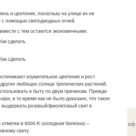
ень и цветение, поскольку на улице их не
ре с помощью светодиодных огней.
 вместе с тем остаются экономичными.
еспечивают изумительное цветение и рост
других любящих солнце тропических растений.
использовать в быту по двум причинам. Прежде
ари, в то время как не было доказано, что такое
т выдержать розовый/фиолетовый свет в
⇨
отметки в 6000 K (холодная белизна) –
евному свету.