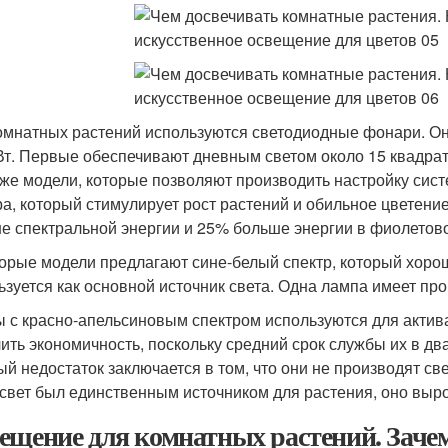
омнатных растений используются светодиодные фонари. Он
Вт. Первые обеспечивают дневным светом около 15 квадра
же модели, которые позволяют производить настройку сис
ра, который стимулирует рост растений и обильное цветени
е спектральной энергии и 25% больше энергии в фиолетово
орые модели предлагают сине-белый спектр, который хорош
ьзуется как основной источник света. Одна лампа имеет про
 с красно-апельсиновым спектром используются для актив
ить экономичность, поскольку средний срок службы их в два
ый недостаток заключается в том, что они не производят све
 свет был единственным источником для растения, оно выро
ещение для комнатных растений. Заче