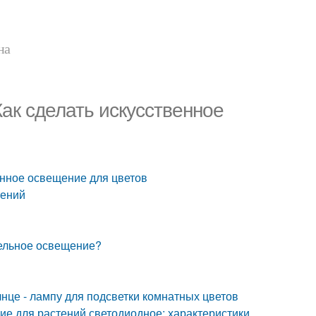
на
ак сделать искусственное
енное освещение для цветов
тений
ельное освещение?
лнце - лампу для подсветки комнатных цветов
е для растений светодиодное: характеристики,