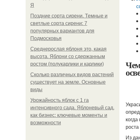
Я
с
Поздние сорта сирени. Темные и
светлые сорта сирени: 7
популярных вариантов для
Подмосковья
Среднерослая яблоня это, какая
высота. Яблони со сдержанным
Чем
ростом (полукарлики и карлики)
осв
Сколько различных видов растений
существует на земле. Основные
виды
Урожайность яблок с 1 га
Украс
интенсивного сада. Яблоневый сад,
опред
как бизнес: ключевые моменты и
когда
возможности
роста
Из да