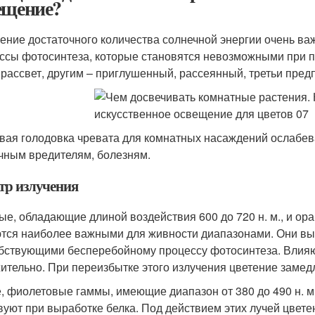
ещение?
ение достаточного количества солнечной энергии очень важ
ссы фотосинтеза, которые становятся невозможными при 
 рассвет, другим – приглушенный, рассеянный, третьи пре
вая голодовка чревата для комнатных насаждений ослабе
чным вредителям, болезням.
тр излучения
ые, обладающие длиной воздействия 600 до 720 н. м., и ора
тся наиболее важными для живности диапазонами. Они вы
бствующими бесперебойному процессу фотосинтеза. Влияют 
ительно. При переизбытке этого излучения цветение замед
, фиолетовые гаммы, имеющие диапазон от 380 до 490 н. м.
вуют при выработке белка. Под действием этих лучей цвете