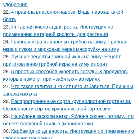
удобрения
22.
4 правила внесения навоза. Виды навоза: какой
брать
23.
Янтарная кислота для роста. Инструкция по
применению янтарной кислоты для растений
24.
Грибная икра из вареных грибов на зиму. Грибная
икра с луком и морковью через мясорубку на зиму
25.
Лучшие рецепты грибной икры на зиму. Рецепт
приготовления грибной икры на зиму из опят
26.
5 простых способов укрепить сосуды. 8 продуктов,
которые помогут при «забитых» артериях
27.
Что такое галитоз и как от него избавиться. Причины
запаха изо рта
28.
Распространенные сорта крупнолистной гортензии.
Особенности сортов крупнолистной гортензии
29.
На яблоне засохли ветки. Яблоня сохнет, потому, что
болеет плодовой гнилью (монилиозом)
30.
Карбамид когда вносить. Инструкция по применению
удобрения мочевины