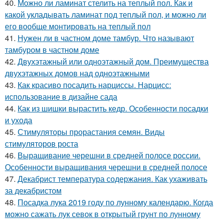
40.
Можно ли ламинат стелить на теплый пол. Как и
какой укладывать ламинат под теплый пол, и можно ли
его вообще монтировать на теплый пол
41.
Нужен ли в частном доме тамбур. Что называют
тамбуром в частном доме
42.
Двухэтажный или одноэтажный дом. Преимущества
двухэтажных домов над одноэтажными
43.
Как красиво посадить нарциссы. Нарцисс:
использование в дизайне сада
44.
Как из шишки вырастить кедр. Особенности посадки
и ухода
45.
Стимуляторы прорастания семян. Виды
стимуляторов роста
46.
Выращивание черешни в средней полосе россии.
Особенности выращивания черешни в средней полосе
47.
Декабрист температура содержания. Как ухаживать
за декабристом
48.
Посадка лука 2019 году по лунному календарю. Когда
можно сажать лук севок в открытый грунт по лунному