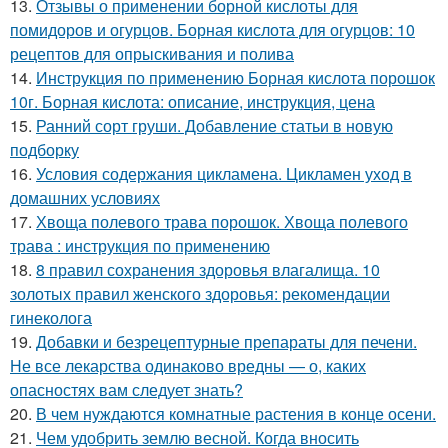
13.
Отзывы о применении борной кислоты для
помидоров и огурцов. Борная кислота для огурцов: 10
рецептов для опрыскивания и полива
14.
Инструкция по применению Борная кислота порошок
10г. Борная кислота: описание, инструкция, цена
15.
Ранний сорт груши. Добавление статьи в новую
подборку
16.
Условия содержания цикламена. Цикламен уход в
домашних условиях
17.
Хвоща полевого трава порошок. Хвоща полевого
трава : инструкция по применению
18.
8 правил сохранения здоровья влагалища. 10
золотых правил женского здоровья: рекомендации
гинеколога
19.
Добавки и безрецептурные препараты для печени.
Не все лекарства одинаково вредны — о, каких
опасностях вам следует знать?
20.
В чем нуждаются комнатные растения в конце осени.
21.
Чем удобрить землю весной. Когда вносить