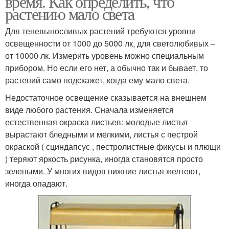
время. Как определить, что
растению мало света
Для теневыносливых растений требуются уровни
Освещение для
Дополнительное
освещенности от 1000 до 5000 лк, для светолюбивых –
комнатных растений
освещение
от 10000 лк. Измерить уровень можно специальным
прибором. Но если его нет, а обычно так и бывает, то
растений само подскажет, когда ему мало света.
Лампа для комнатных
Недостаточное освещение сказывается на внешнем
растений
виде любого растения. Сначала изменяется
естественная окраска листьев: молодые листья
вырастают бледными и мелкими, листья с пестрой
окраской ( сциндапсус , пестролистные фикусы и плющи
) теряют яркость рисунка, иногда становятся просто
зелеными. У многих видов нижние листья желтеют,
иногда опадают.