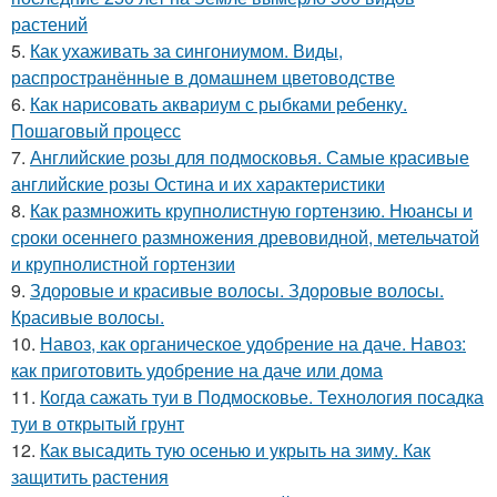
растений
5.
Как ухаживать за сингониумом. Виды,
распространённые в домашнем цветоводстве
6.
Как нарисовать аквариум с рыбками ребенку.
Пошаговый процесс
7.
Английские розы для подмосковья. Самые красивые
английские розы Остина и их характеристики
8.
Как размножить крупнолистную гортензию. Нюансы и
сроки осеннего размножения древовидной, метельчатой
и крупнолистной гортензии
9.
Здоровые и красивые волосы. Здоровые волосы.
Красивые волосы.
10.
Навоз, как органическое удобрение на даче. Навоз:
как приготовить удобрение на даче или дома
11.
Когда сажать туи в Подмосковье. Технология посадка
туи в открытый грунт
12.
Как высадить тую осенью и укрыть на зиму. Как
защитить растения