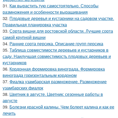
31.
Как вырастить тую самостоятельно. Способы
размножения и особенности выращивания
32.
Плодовые деревья и кустарники на садовом участке.
Правильная планировка участка
33.
Сорта вишни для ростовской области. Лучшие сорта
самой крупной вишни
34.
Ранние сорта персика. Описание групп персика
35.
Таблица совместимости деревьев и кустарников в
саду. Наилучшая совместимость плодовых деревьев и
кустарников
36.
Кордонная формировка винограда. Формировка
винограда горизонтальным кордоном
37.
Фиалка узамбарская размножение. Размножение
узамбарских фиалок
38.
Цветник в августе. Цветник: сезонные работы в
августе
39.
Болезни красной калины. Чем болеет калина и как ее
лечить