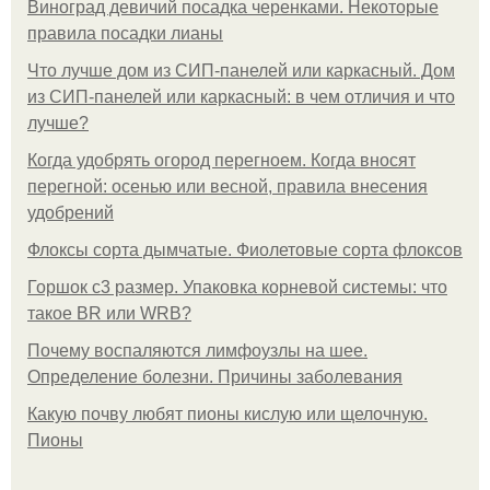
Виноград девичий посадка черенками. Некоторые
правила посадки лианы
Что лучше дом из СИП-панелей или каркасный. Дом
из СИП-панелей или каркасный: в чем отличия и что
лучше?
Когда удобрять огород перегноем. Когда вносят
перегной: осенью или весной, правила внесения
удобрений
Флоксы сорта дымчатые. Фиолетовые сорта флоксов
Горшок с3 размер. Упаковка корневой системы: что
такое BR или WRB?
Почему воспаляются лимфоузлы на шее.
Определение болезни. Причины заболевания
Какую почву любят пионы кислую или щелочную.
Пионы