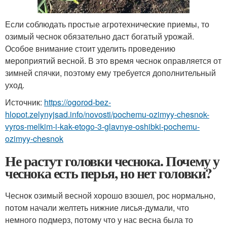
Если соблюдать простые агротехнические приемы, то
озимый чеснок обязательно даст богатый урожай.
Особое внимание стоит уделить проведению
мероприятий весной. В это время чеснок оправляется от
зимней спячки, поэтому ему требуется дополнительный
уход.
Источник:
https://ogorod-bez-
hlopot.zelynyjsad.info/novosti/pochemu-ozimyy-chesnok-
vyros-melkim-i-kak-etogo-3-glavnye-oshibki-pochemu-
ozimyy-chesnok
Не растут головки чеснока. Почему у
чеснока есть перья, но нет головки?
Чеснок озимый весной хорошо взошел, рос нормально,
потом начали желтеть нижние лисья-думали, что
немного подмерз, потому что у нас весна была то