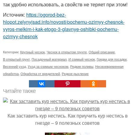
так удобно использовать, а свойств не теряет при этом!
Источник:
https://ogorod-bez-
hlopot.zelynyjsad.info/novosti/pochemu-ozimyy-chesnok-
vyros-melkim-i-kak-etogo-3-glavnye-oshibki-pochemu-
ozimyy-chesnok
Категории:
Крупный чеснок
,
Чеснок в открытом грунте
,
Общий описание
,
В открытый грунт
,
Посадочный материал
,
И озимый чеснок
,
Грядки для посадки
,
Весенний уход
,
Уход за озимым чесноком
,
Редкие поливы
,
Несвоевременная
обработка
,
Обработка от вредителей
,
Редкое рыхление
Читайте также
Как заставить кур нестись. Как приучить кур нестись в
гнезде – 9 полезных советов