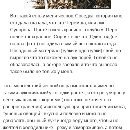
Вот такой есть у меня чеснок. Соседка, которая мне
его дала сказала, что это Черемша, или лук
Суворова. Цветёт очень красиво - голубым. Перо
полое трёхгранное. Сорняк ещё тот. Один год (не
нашла фото) посадила озимый чеснок как всегда.
Посадочный материал (зубки и однозубки) свой, но
выросло что то похожее на лук порей. Головка не
образовалась, а вскоре засохло и то что выросло.
такое было не только у меня.
это - многолетний чеснок! он размножается именно
такими луковичками! у соседки растёт, я его регулярно у
неё выкапываю с корнями ( она тоже не хочет его
распространения) и использую при приготовлении мяса,
тушёных овощей - вкусно и полезно и можно не
добавлять обычный лук! иногда беру много, чтобы не
желтел в холодильнике - режу и замораживаю. а потом