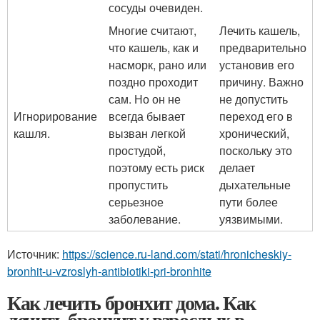
сосуды очевиден.
Многие считают,
Лечить кашель,
что кашель, как и
предварительно
насморк, рано или
установив его
поздно проходит
причину. Важно
сам. Но он не
не допустить
Игнорирование
всегда бывает
переход его в
кашля.
вызван легкой
хронический,
простудой,
поскольку это
поэтому есть риск
делает
пропустить
дыхательные
серьезное
пути более
заболевание.
уязвимыми.
Источник:
https://science.ru-land.com/stati/hronicheskiy-
bronhit-u-vzroslyh-antibiotiki-pri-bronhite
Как лечить бронхит дома. Как
лечить бронхит у взрослых в