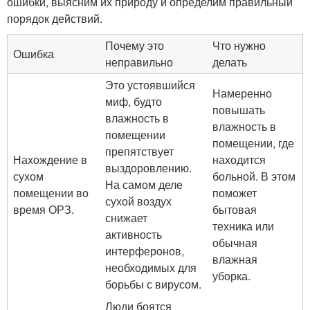
ошибки, выясним их природу и определим правильный
порядок действий.
Почему это
Что нужно
Ошибка
неправильно
делать
Это устоявшийся
Намеренно
миф, будто
повышать
влажность в
влажность в
помещении
помещении, где
препятствует
Нахождение в
находится
выздоровлению.
сухом
больной. В этом
На самом деле
помещении во
поможет
сухой воздух
время ОРЗ.
бытовая
снижает
техника или
активность
обычная
интерферонов,
влажная
необходимых для
уборка.
борьбы с вирусом.
Люди боятся