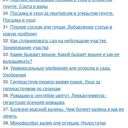
грунте. Сорта и виды
30.
Посадка и уход за лиатрисом в открытом грунте.
Посадка и уход
31.
Плохие соседи для груши. Добавление статьи в
новую подборку
32.
Как спланировать сад на небольшом участке.
Зонирование участка
33.
Какие бывают вишни. Какой бывает вишня и как ее
выращивать?
34.
Универсальные удобрения для огорода и сада.
Удобрения
35.
Гиппеаструм период время покоя. Уход за
гиппеаструмом по сезонам
36.
Ромашки в сентябре цветут. Левкантемелла -
гигантская осенняя ромашка
37.
Болезни красной калины. Чем болеет калина и как ее
лечить
38.
Монофосфат калия для огурцов. Недостатки