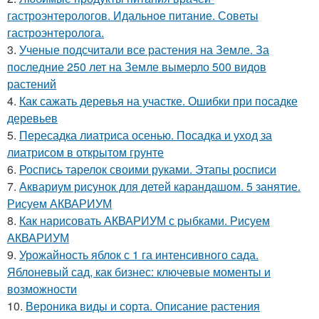
гастроэнтерологов. Идальное питание. Советы
гастроэнтеролога.
3.
Ученые подсчитали все растения на Земле. За
последние 250 лет на Земле вымерло 500 видов
растений
4.
Как сажать деревья на участке. Ошибки при посадке
деревьев
5.
Пересадка лиатриса осенью. Посадка и уход за
лиатрисом в открытом грунте
6.
Роспись тарелок своими руками. Этапы росписи
7.
Аквариум рисунок для детей карандашом. 5 занятие.
Рисуем АКВАРИУМ
8.
Как нарисовать АКВАРИУМ с рыбками. Рисуем
АКВАРИУМ
9.
Урожайность яблок с 1 га интенсивного сада.
Яблоневый сад, как бизнес: ключевые моменты и
возможности
10.
Вероника виды и сорта. Описание растения