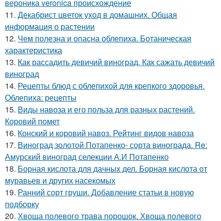
вероника veronica происхождение
11.
Декабрист цветок уход в домашних. Общая
информация о растении
12.
Чем полезна и опасна облепиха. Ботаническая
характеристика
13.
Как рассадить девичий виноград. Как сажать девичий
виноград
14.
Рецепты блюд с облепихой для крепкого здоровья.
Облепиха: рецепты
15.
Виды навоза и его польза для разных растений.
Коровий помет
16.
Конский и коровий навоз. Рейтинг видов навоза
17.
Виноград золотой Потапенко- сорта винограда. Re:
Амурский виноград селекции А.И Потапенко
18.
Борная кислота для дачных дел. Борная кислота от
муравьев и других насекомых
19.
Ранний сорт груши. Добавление статьи в новую
подборку
20.
Хвоща полевого трава порошок. Хвоща полевого