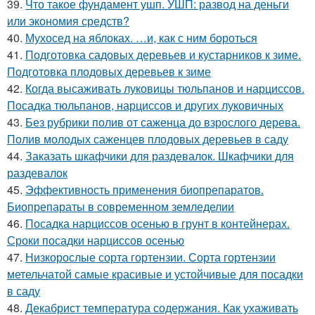
39.
Что такое фундамент ушп. УШП: развод на деньги
или экономия средств?
40.
Мухосед на яблоках. …и, как с ним бороться
41.
Подготовка садовых деревьев и кустарников к зиме.
Подготовка плодовых деревьев к зиме
42.
Когда высаживать луковицы тюльпанов и нарциссов.
Посадка тюльпанов, нарциссов и других луковичных
43.
Без рубрики полив от саженца до взрослого дерева.
Полив молодых саженцев плодовых деревьев в саду
44.
Заказать шкафчики для раздевалок. Шкафчики для
раздевалок
45.
Эффективность применения биопрепаратов.
Биопрепараты в современном земледелии
46.
Посадка нарциссов осенью в грунт в контейнерах.
Сроки посадки нарциссов осенью
47.
Низкорослые сорта гортензии. Сорта гортензии
метельчатой самые красивые и устойчивые для посадки
в саду
48.
Декабрист температура содержания. Как ухаживать