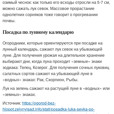
озимый чеснок: как только его всходы отросли на 5-7 см,
можно сажать лук севок. Массовое прорастание
однолетних сорняков тоже говорит о прогревании
почвы.
Посадка по лунному календарю
Огородники, которые ориентируются при посадке на
лунный календарь, сажают лук севок на убывающей
луне. Для получения урожая на длительное хранение
выбирают дни, когда луна проходит «земные» знаки
зодиака: Телец, Козерог. Для получения сочных луковиц
салатных сортов сажают на убывающей луне в
«водных» знаках: Рак, Скорпион, Рыбы.
Лук на зелень сажают на растущей луне в «водных» или
«земных» знаках.
Источник:
https://ogorod-bez-
hlopot.zelynyjsad.info/stati/posadka-luka-sevka-po-