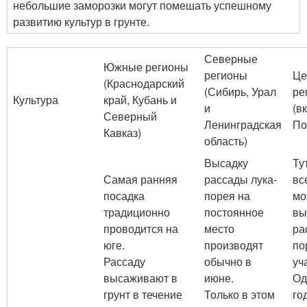
небольшие заморозки могут помешать успешному
развитию культур в грунте.
Северные
Южные регионы
регионы
Це
(Краснодарский
(Сибирь, Урал
ре
Культура
край, Кубань и
и
(в
Северный
Ленинградская
По
Кавказ)
область)
Высадку
Ту
Самая ранняя
рассады лука-
вс
посадка
порея на
мо
традиционно
постоянное
вы
проводится на
место
ра
юге.
производят
по
Рассаду
обычно в
уч
высаживают в
июне.
Од
грунт в течение
Только в этом
го