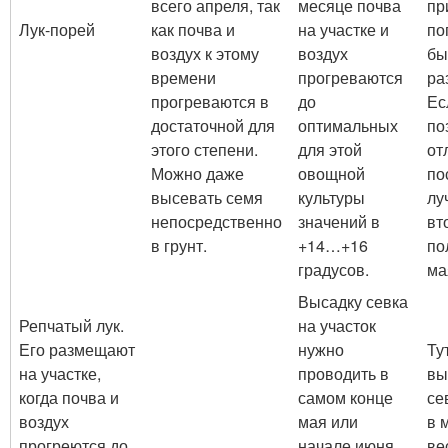
всего апреля, так
месяце почва
пр
Лук-порей
как почва и
на участке и
по
воздух к этому
воздух
бы
времени
прогреваются
ра
прогреваются в
до
Ес
достаточной для
оптимальных
по
этого степени.
для этой
от
Можно даже
овощной
по
высевать семя
культуры
лу
непосредственно
значений в
вт
в грунт.
+14…+16
по
градусов.
ма
Высадку севка
Репчатый лук.
на участок
Его размещают
нужно
Ту
на участке,
проводить в
вы
когда почва и
самом конце
се
воздух
мая или
в 
прогреются до
начале июня.
ве