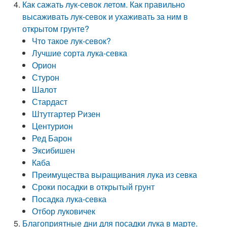
Как сажать лук-севок летом. Как правильно
высаживать лук-севок и ухаживать за ним в
открытом грунте?
Что такое лук-севок?
Лучшие сорта лука-севка
Орион
Стурон
Шалот
Стардаст
Штутгартер Ризен
Центурион
Ред Барон
Эксибишен
Каба
Преимущества выращивания лука из севка
Сроки посадки в открытый грунт
Посадка лука-севка
Отбор луковичек
Благоприятные дни для посадки лука в марте.