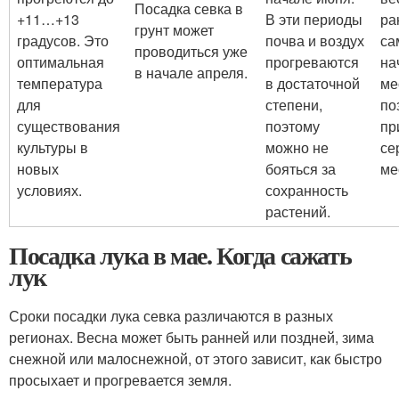
Посадка севка в
+11…+13
В эти периоды
ра
грунт может
градусов. Это
почва и воздух
са
проводиться уже
оптимальная
прогреваются
на
в начале апреля.
температура
в достаточной
ме
для
степени,
по
существования
поэтому
пр
культуры в
можно не
се
новых
бояться за
ме
условиях.
сохранность
растений.
Посадка лука в мае. Когда сажать
лук
Сроки посадки лука севка различаются в разных
регионах. Весна может быть ранней или поздней, зима
снежной или малоснежной, от этого зависит, как быстро
просыхает и прогревается земля.