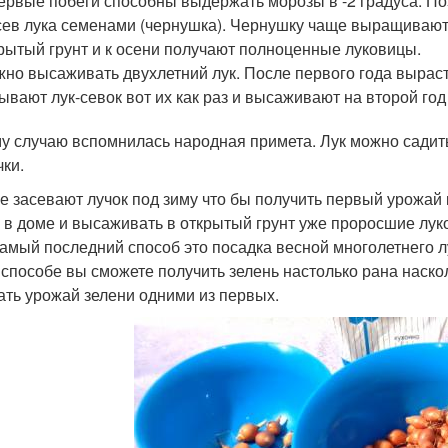
ервые побеги способны выдержать морозы в -2 градуса. П
ев лука семенами (чернушка). Чернушку чаще выращивают 
рытый грунт и к осени получают полноценные луковицы.
но высаживать двухлетний лук. После первого года вырас
ывают лук-севок вот их как раз и высаживают на второй го
му случаю вспомнилась народная примета. Лук можно садить
чки.
е засевают лучок под зиму что бы получить первый урожай
 в доме и высаживать в открытый грунт уже проросшие лук
самый последний способ это посадка весной многолетнего лу
 способе вы сможете получить зелень настолько рана наско
ать урожай зелени одними из первых.