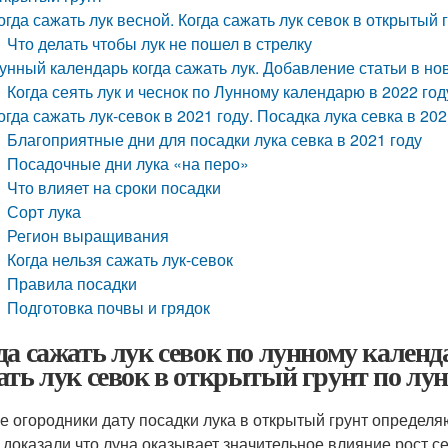
огда сажать лук весной. Когда сажать лук севок в открытый 
Что делать чтобы лук не пошел в стрелку
унный календарь когда сажать лук. Добавление статьи в но
Когда сеять лук и чеснок по Лунному календарю в 2022 год
огда сажать лук-севок в 2021 году. Посадка лука севка в 20
Благоприятные дни для посадки лука севка в 2021 году
Посадочные дни лука «на перо»
Что влияет на сроки посадки
Сорт лука
Регион выращивания
Когда нельзя сажать лук-севок
Правила посадки
Подготовка почвы и грядок
да сажать лук севок по лунному календ
ать лук севок в открытый грунт по лу
е огородники дату посадки лука в открытый грунт определ
 доказали что луна оказывает значительное влияние рост с