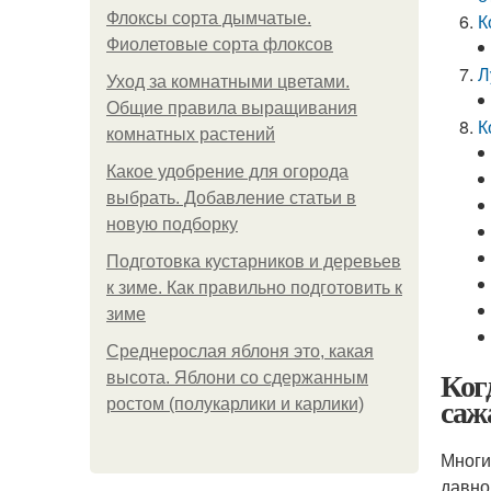
Флоксы сорта дымчатые.
К
Фиолетовые сорта флоксов
Л
Уход за комнатными цветами.
Общие правила выращивания
К
комнатных растений
Какое удобрение для огорода
выбрать. Добавление статьи в
новую подборку
Подготовка кустарников и деревьев
к зиме. Как правильно подготовить к
зиме
Среднерослая яблоня это, какая
Ког
высота. Яблони со сдержанным
саж
ростом (полукарлики и карлики)
Многи
давно