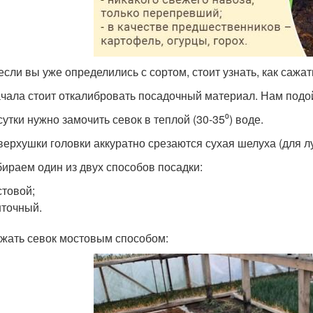
если вы уже определились с сортом, стоит узнать, как сажат
ачала стоит откалибровать посадочный материал. Нам подой
сутки нужно замочить севок в теплой (30-35⁰) воде.
 верхушки головки аккуратно срезаются сухая шелуха (для л
бираем один из двух способов посадки:
товой;
точный.
ажать севок мостовым способом: