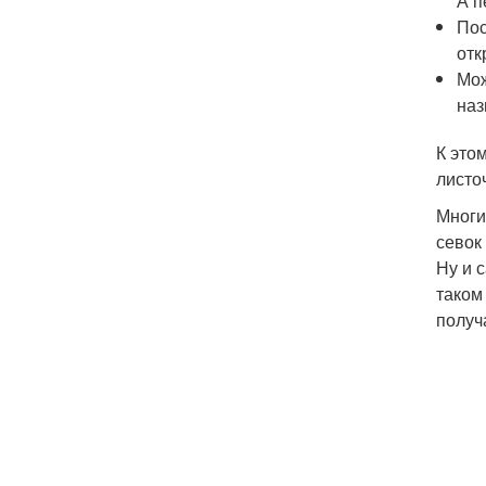
А п
Пос
отк
Мож
наз
К это
листо
Многи
севок
Ну и 
таком
получ