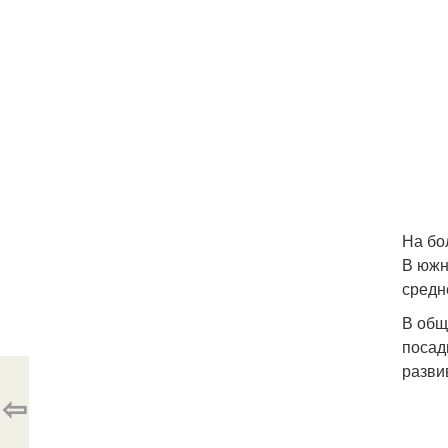
На бо
В южн
средн
В общ
посад
разви
⇦