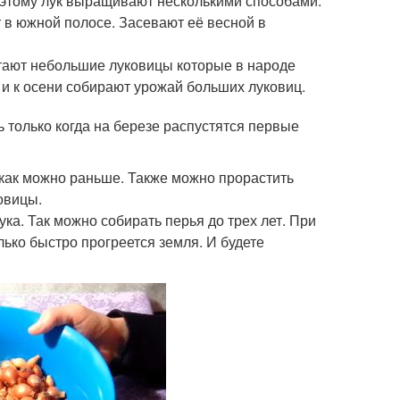
оэтому лук выращивают несколькими способами.
в южной полосе. Засевают её весной в
тают небольшие луковицы которые в народе
д и к осени собирают урожай больших луковиц.
 только когда на березе распустятся первые
 как можно раньше. Также можно прорастить
овицы.
ка. Так можно собирать перья до трех лет. При
лько быстро прогреется земля. И будете