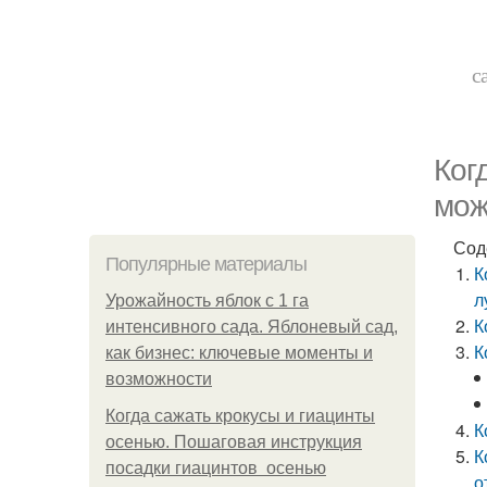
с
Ког
мож
Сод
Популярные материалы
К
л
Урожайность яблок с 1 га
К
интенсивного сада. Яблоневый сад,
К
как бизнес: ключевые моменты и
возможности
Когда сажать крокусы и гиацинты
К
осенью. Пошаговая инструкция
К
посадки гиацинтов осенью
о