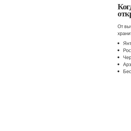
Ког
отк
От вы
храни
Янт
Рос
Чер
Арз
Бес