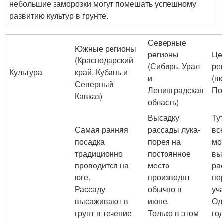
небольшие заморозки могут помешать успешному
развитию культур в грунте.
Северные
Южные регионы
регионы
Це
(Краснодарский
(Сибирь, Урал
ре
Культура
край, Кубань и
и
(в
Северный
Ленинградская
По
Кавказ)
область)
Высадку
Ту
Самая ранняя
рассады лука-
вс
посадка
порея на
мо
традиционно
постоянное
вы
проводится на
место
ра
юге.
производят
по
Рассаду
обычно в
уч
высаживают в
июне.
Од
грунт в течение
Только в этом
го