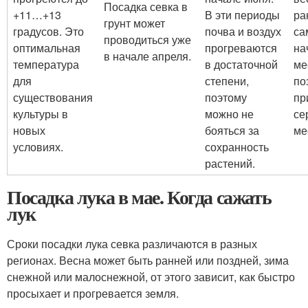
Посадка севка в
+11…+13
В эти периоды
ра
грунт может
градусов. Это
почва и воздух
са
проводиться уже
оптимальная
прогреваются
на
в начале апреля.
температура
в достаточной
ме
для
степени,
по
существования
поэтому
пр
культуры в
можно не
се
новых
бояться за
ме
условиях.
сохранность
растений.
Посадка лука в мае. Когда сажать
лук
Сроки посадки лука севка различаются в разных
регионах. Весна может быть ранней или поздней, зима
снежной или малоснежной, от этого зависит, как быстро
просыхает и прогревается земля.