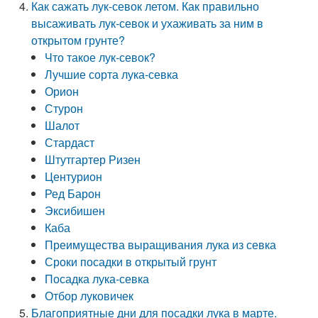
Как сажать лук-севок летом. Как правильно
высаживать лук-севок и ухаживать за ним в
открытом грунте?
Что такое лук-севок?
Лучшие сорта лука-севка
Орион
Стурон
Шалот
Стардаст
Штутгартер Ризен
Центурион
Ред Барон
Эксибишен
Каба
Преимущества выращивания лука из севка
Сроки посадки в открытый грунт
Посадка лука-севка
Отбор луковичек
Благоприятные дни для посадки лука в марте.