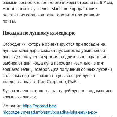
озимый чеснок: как только его всходы отросли на 5-7 см,
можно сажать лук севок. Массовое прорастание
однолетних сорняков тоже говорит о прогревании
почвы.
Посадка по лунному календарю
Огородники, которые ориентируются при посадке на
лунный календарь, сажают лук севок на убывающей
луне. Для получения урожая на длительное хранение
выбирают дни, когда луна проходит «земные» знаки
зодиака: Телец, Козерог. Для получения сочных луковиц
салатных сортов сажают на убывающей луне в
«водных» знаках: Рак, Скорпион, Рыбы.
Лук на зелень сажают на растущей луне в «водных» или
«земных» знаках.
Источник:
https://ogorod-bez-
hlopot.zelynyjsad.info/stati/posadka-luka-sevka-po-