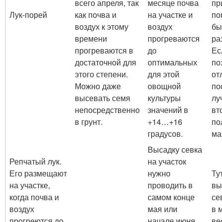
всего апреля, так
месяце почва
пр
Лук-порей
как почва и
на участке и
по
воздух к этому
воздух
бы
времени
прогреваются
ра
прогреваются в
до
Ес
достаточной для
оптимальных
по
этого степени.
для этой
от
Можно даже
овощной
по
высевать семя
культуры
лу
непосредственно
значений в
вт
в грунт.
+14…+16
по
градусов.
ма
Высадку севка
Репчатый лук.
на участок
Его размещают
нужно
Ту
на участке,
проводить в
вы
когда почва и
самом конце
се
воздух
мая или
в 
прогреются до
начале июня.
ве