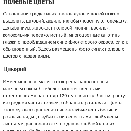
полевые цветы
Основными среди синих цветов лугов и полей можно
выделить: цикорий, аквилегию обыкновенную, горечавку,
дельфиниум, живокост полевой, люпин, василек,
колокольчик персиколистный, многоцветные анютины
глазки с преобладанием сине-фиолетового окраса, синяк
обыкновенный. Здесь размещены фото синих полевых
цветов с названиями.
Цикорий
Имеет мощный, мясистый корень, наполненный
млечным соком. Стебель с множественными
ответвлениями растет до 120 см в высоту. Листья растут
из средней части стеблей, собраны в розеточки. Цветы
этого лугового растения сине-голубые (есть белые и
розовые виды), с зубчатыми лепестками, окаймлены
листьями, располагаются по длине стеблей и на их
верхушках. Любит солнце, после полудня цветки