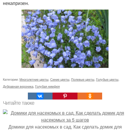
некапризен.
Категории:
Многолетние цветы
,
Синие цветы
,
Полевые цветы
,
Голубые цветы
,
Дубравная вероника
,
Голубая нимфея
Читайте также
Домики для насекомых в сад. Как сделать домик для