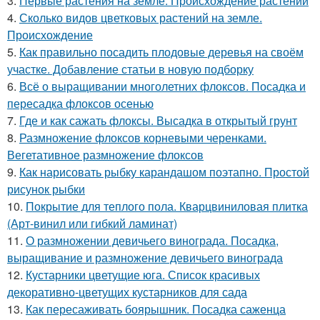
3.
Первые растения на земле. Происхождение растений
4.
Сколько видов цветковых растений на земле.
Происхождение
5.
Как правильно посадить плодовые деревья на своём
участке. Добавление статьи в новую подборку
6.
Всё о выращивании многолетних флоксов. Посадка и
пересадка флоксов осенью
7.
Где и как сажать флоксы. Высадка в открытый грунт
8.
Размножение флоксов корневыми черенками.
Вегетативное размножение флоксов
9.
Как нарисовать рыбку карандашом поэтапно. Простой
рисунок рыбки
10.
Покрытие для теплого пола. Кварцвиниловая плитка
(Арт-винил или гибкий ламинат)
11.
О размножении девичьего винограда. Посадка,
выращивание и размножение девичьего винограда
12.
Кустарники цветущие юга. Список красивых
декоративно-цветущих кустарников для сада
13.
Как пересаживать боярышник. Посадка саженца