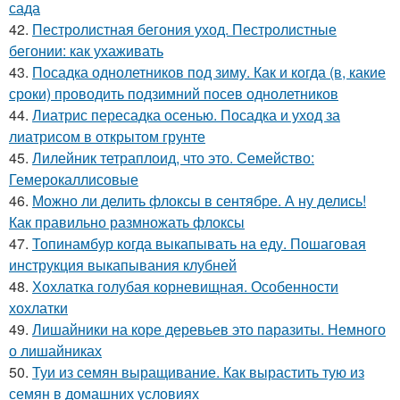
сада
42.
Пестролистная бегония уход. Пестролистные
бегонии: как ухаживать
43.
Посадка однолетников под зиму. Как и когда (в, какие
сроки) проводить подзимний посев однолетников
44.
Лиатрис пересадка осенью. Посадка и уход за
лиатрисом в открытом грунте
45.
Лилейник тетраплоид, что это. Семейство:
Гемерокаллисовые
46.
Можно ли делить флоксы в сентябре. А ну делись!
Как правильно размножать флоксы
47.
Топинамбур когда выкапывать на еду. Пошаговая
инструкция выкапывания клубней
48.
Хохлатка голубая корневищная. Особенности
хохлатки
49.
Лишайники на коре деревьев это паразиты. Немного
о лишайниках
50.
Туи из семян выращивание. Как вырастить тую из
семян в домашних условиях