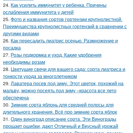
24.
Как усилить иммунитет у ребенка. Причины
ослабления иммунитета у детей
25.
Фото и названия сортов гортензии крупнолистной.
Преимущества крупнолистных гортензий в сравнении с
другими видами
26.
Как пересадить лиатрис осенью. Размножение и
посадка
27.
Розы подкормка и уход. Какие удобрения
необходимы розам
28.
Цветущие свечи для вашего сада: сорта лиатриса и
тонкости ухода за многолетником
29.
Лаватера посев под зиму. Этот цветок, похожий на
мальву, можно посеять под зиму –красота все лето
обеспечена
30.
Зимние сорта яблонь для средней полосы для
длительного хранения. Всё про зимние сорта яблок
31.
Один виноград описание сорта. Эти Винограды
прощает ошибки, дают Отличный и Вкусный урожай