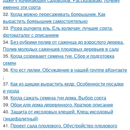
даже у начинающих садоводов. Рассказываю, почему
именно эти сорта
32.
Когда можно пересаживать боярышник. Как
вырастить боярышник самостоятельно
33.
Picea pungens ель. Ель колючая: лучшие сорта,
фотокаталог с описанием
34.
Без рубрики полив от саженца до взрослого дерева.
Полив молодых саженцев плодовых деревьев в саду
35.
Когда созревают семена туи. Сбор и подготовка
семян
36.
Кто ест лилии. Обсуждение в нашей группе вКонтакте
:
37.
Как из шишки вырастить кедр. Особенности посадки
и ухода
38.
Когда сажать семена туи дома. Выбор сорта
39.
Обои для дома деревянного. Краткое описание
40.
Защита от иксодовых клещей. Клещ иксодовый
(энцефалитный)
41.
Проект сада плодового. Обустройство плодового