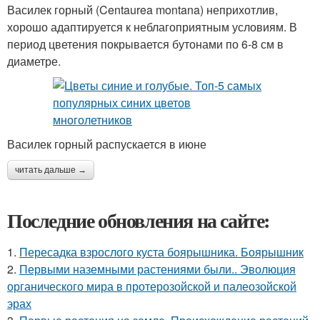
Василек горный (Centaurea montana) неприхотлив,
хорошо адаптируется к неблагоприятным условиям. В
период цветения покрывается бутонами по 6-8 см в
диаметре.
Василек горный распускается в июне
читать дальше →
Последние обновления на сайте:
1.
Пересадка взрослого куста боярышника. Боярышник
2.
Первыми наземными растениями были.. Эволюция
органического мира в протерозойской и палеозойской
эрах