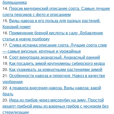
боярышника
14.
Персик мичуринский описание сорта. Самые лучшие
сорта персиков с фото и описанием
15.
Виды навоза и его польза для разных растений.
Коровий помет
16.
Применение борной кислоты в саду. Добавление
статьи в новую подборку
17.
Слива испанка описание сорта. Лучшие сорта слив
— самые вкусные, крупные и урожайные
18.
Сорт винограда ананасный. Ананасный ранний
19.
Как посадить зимой крупномеры сибирского кедра
20.
Как ухаживать за комнатными растениями зимой
21.
Особенности навоза и перегноя. Навоз в качестве
удобрения
22.
4 правила внесения навоза. Виды навоза: какой
брать
23.
Икра из грибов через мясорубку на зиму. Простой
рецепт грибной икры из вареных грибов с чесноком без
стерилизации