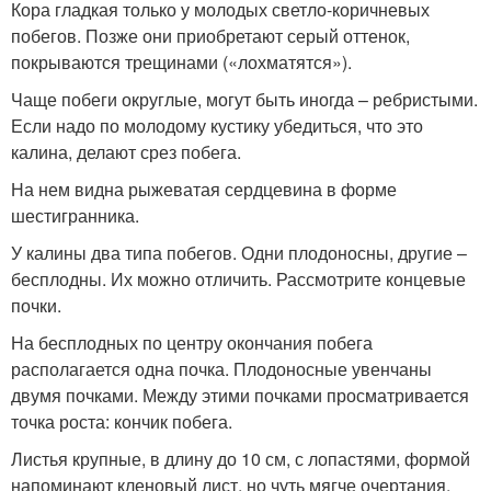
Кора гладкая только у молодых светло-коричневых
побегов. Позже они приобретают серый оттенок,
покрываются трещинами («лохматятся»).
Чаще побеги округлые, могут быть иногда – ребристыми.
Если надо по молодому кустику убедиться, что это
калина, делают срез побега.
На нем видна рыжеватая сердцевина в форме
шестигранника.
У калины два типа побегов. Одни плодоносны, другие –
бесплодны. Их можно отличить. Рассмотрите концевые
почки.
На бесплодных по центру окончания побега
располагается одна почка. Плодоносные увенчаны
двумя почками. Между этими почками просматривается
точка роста: кончик побега.
Листья крупные, в длину до 10 см, с лопастями, формой
напоминают кленовый лист, но чуть мягче очертания,